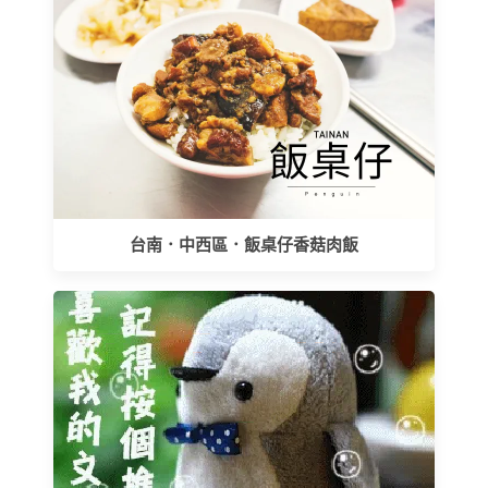
台南．中西區．飯桌仔香菇肉飯