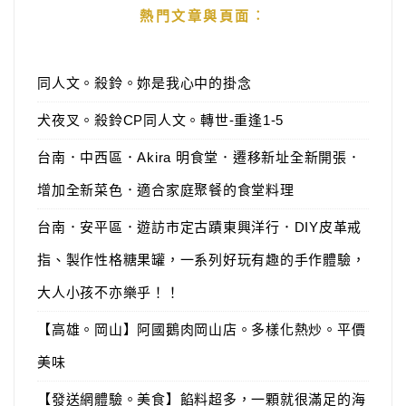
熱門文章與頁面︰
同人文。殺鈴。妳是我心中的掛念
犬夜叉。殺鈴CP同人文。轉世-重逢1-5
台南．中西區．Akira 明食堂．遷移新址全新開張．
增加全新菜色．適合家庭聚餐的食堂料理
台南．安平區．遊訪市定古蹟東興洋行．DIY皮革戒
指、製作性格糖果罐，一系列好玩有趣的手作體驗，
大人小孩不亦樂乎！！
【高雄。岡山】阿國鵝肉岡山店。多樣化熱炒。平價
美味
【發送網體驗。美食】餡料超多，一顆就很滿足的海