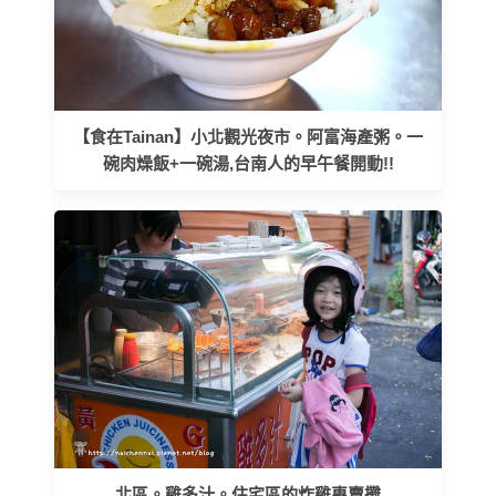
【食在Tainan】小北觀光夜市。阿富海產粥。一
碗肉燥飯+一碗湯,台南人的早午餐開動!!
北區。雞多汁。住宅區的炸雞專賣攤