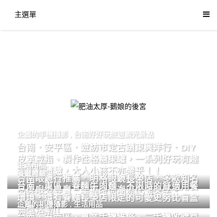
主選單
肥油太厚-鵝娘的後宮
企鵝的手機攝影
,
台南好好玩旅遊觀光景點
台南．安平區．遊訪市定古蹟東興洋行．DIY
皮革戒指、製作性格糖果罐，一系列好玩有趣
生活用品
的手作體驗，大人小孩不亦樂乎！！
餐廳體驗
台南眼鏡行推薦．明格眼鏡長榮店．多款知名
台南．東區．眷麵牛肉麵．不限時的舒適用餐
品牌眼鏡專賣．掌握時尚潮流配鏡美學。
環境．還有眷麵長榮店限定的可愛史努比盲盒
企鵝的相機攝影
,
生活用品
抽獎活動!!