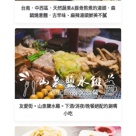
台南．中西區．天然蔬果&豚骨熬煮的湯頭．森
鍋燒意麵．古早味、麻辣湯頭鮮美不膩
友愛街。山泉鹽水雞。下酒/消夜/晚餐絕配的涮嘴
小吃