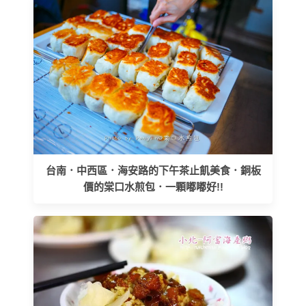
台南．中西區．海安路的下午茶止飢美食．銅板
價的棠口水煎包．一顆嘟嘟好!!