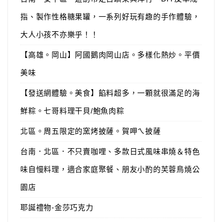
指、製作性格糖果罐，一系列好玩有趣的手作體驗，
大人小孩不亦樂乎！！
【高雄。岡山】阿國鵝肉岡山店。多樣化熱炒。平價
美味
【發送網體驗。美食】餡料超多，一顆就很滿足的海
鮮粽。七哥料理干貝/鮑魚肉粽
北區。周五限定的窯烤披薩。賀呷ㄟ披薩
台南．北區．不只賣咖哩、多款日式風味串燒＆特色
味自慢料理，適合家庭聚餐、朋友小酌的芙蓉鳥燒公
園店
耶誕禮物-金莎巧克力