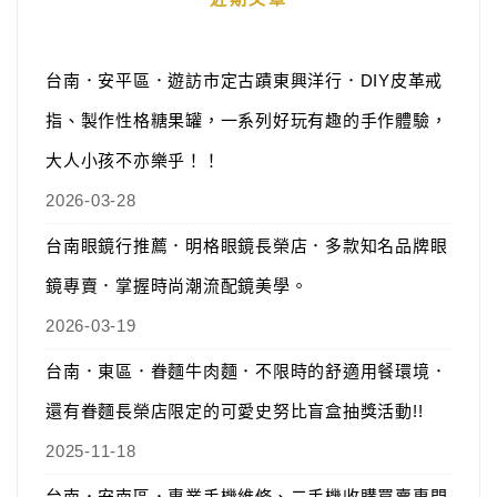
台南．安平區．遊訪市定古蹟東興洋行．DIY皮革戒
指、製作性格糖果罐，一系列好玩有趣的手作體驗，
大人小孩不亦樂乎！！
2026-03-28
台南眼鏡行推薦．明格眼鏡長榮店．多款知名品牌眼
鏡專賣．掌握時尚潮流配鏡美學。
2026-03-19
台南．東區．眷麵牛肉麵．不限時的舒適用餐環境．
還有眷麵長榮店限定的可愛史努比盲盒抽獎活動!!
2025-11-18
台南．安南區．專業手機維修、二手機收購買賣專門