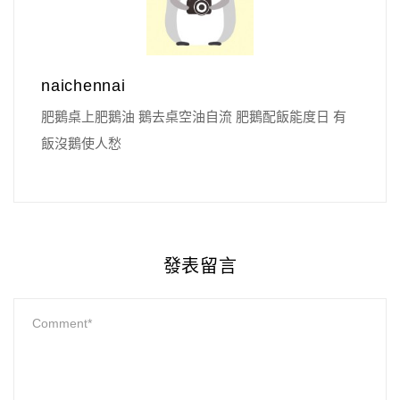
naichennai
肥鵝桌上肥鵝油 鵝去桌空油自流 肥鵝配飯能度日 有
飯沒鵝使人愁
發表留言