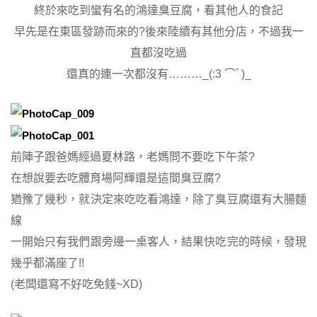
終於來吃到蠻有名的鴻達臭豆腐，看其他人的食記
早先是在東區發跡而來的?後來陸續有其他分店，不過我一
直都沒吃過
還真的連一次都沒有………_(:3 ⌒ﾞ)_
前陣子跟爸媽經過夏林路，老媽問不要吃下午茶?
在想說要去吃體育場阿輝還是這間臭豆腐?
猶豫了幾秒，就決定來吃吃看鴻達，除了臭豆腐還有大腸麵
線
一開始只有我們跟旁邊一桌客人，結果快吃完的時候，發現
幾乎都滿座了!!
(老闆還寫不好吃免錢~XD)