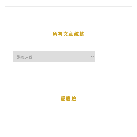
的
文
章
所有文章統整
所
有
文
章
統
愛體驗
整