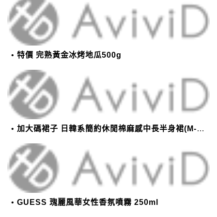
特價 完熟黃金冰烤地瓜500g
加大碼裙子 日韓系簡約休閒棉麻感中長半身裙(M-2XL)【XMS54038】＊艾美時尚(現+預)
GUESS 瑰麗風華女性香氛噴霧 250ml