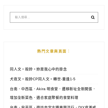
Alternative:
熱門文章與頁面︰
同人文。殺鈴。妳是我心中的掛念
犬夜叉。殺鈴CP同人文。轉世-重逢1-5
台南．中西區．Akira 明食堂．遷移新址全新開張．
增加全新菜色．適合家庭聚餐的食堂料理
台南．安平區．遊訪市定古蹟東興洋行．DIY皮革戒