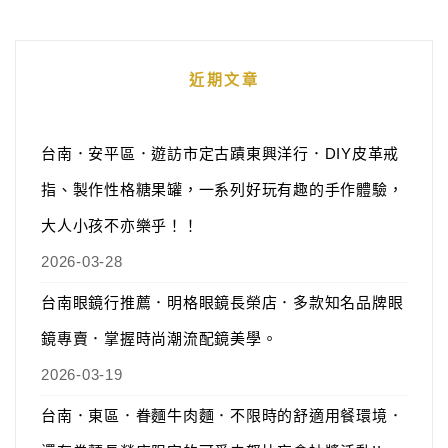
近期文章
台南．安平區．遊訪市定古蹟東興洋行．DIY皮革戒
指、製作性格糖果罐，一系列好玩有趣的手作體驗，
大人小孩不亦樂乎！！
2026-03-28
台南眼鏡行推薦．明格眼鏡長榮店．多款知名品牌眼
鏡專賣．掌握時尚潮流配鏡美學。
2026-03-19
台南．東區．眷麵牛肉麵．不限時的舒適用餐環境．