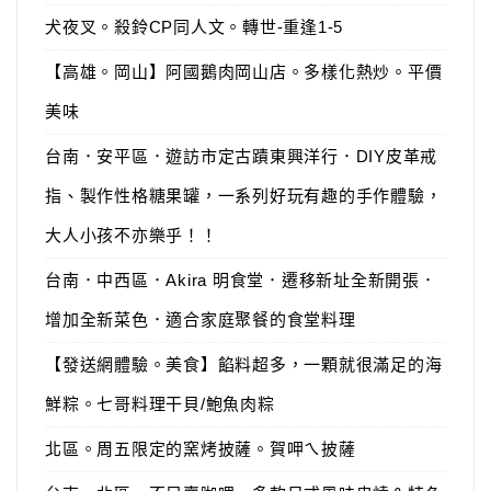
犬夜叉。殺鈴CP同人文。轉世-重逢1-5
【高雄。岡山】阿國鵝肉岡山店。多樣化熱炒。平價
美味
台南．安平區．遊訪市定古蹟東興洋行．DIY皮革戒
指、製作性格糖果罐，一系列好玩有趣的手作體驗，
大人小孩不亦樂乎！！
台南．中西區．Akira 明食堂．遷移新址全新開張．
增加全新菜色．適合家庭聚餐的食堂料理
【發送網體驗。美食】餡料超多，一顆就很滿足的海
鮮粽。七哥料理干貝/鮑魚肉粽
北區。周五限定的窯烤披薩。賀呷ㄟ披薩