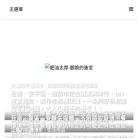
主選單
肥油太厚-鵝娘的後宮
企鵝的手機攝影
,
台南好好玩旅遊觀光景點
台南．安平區．遊訪市定古蹟東興洋行．DIY
皮革戒指、製作性格糖果罐，一系列好玩有趣
生活用品
的手作體驗，大人小孩不亦樂乎！！
餐廳體驗
台南眼鏡行推薦．明格眼鏡長榮店．多款知名
台南．東區．眷麵牛肉麵．不限時的舒適用餐
品牌眼鏡專賣．掌握時尚潮流配鏡美學。
環境．還有眷麵長榮店限定的可愛史努比盲盒
企鵝的相機攝影
,
生活用品
抽獎活動!!