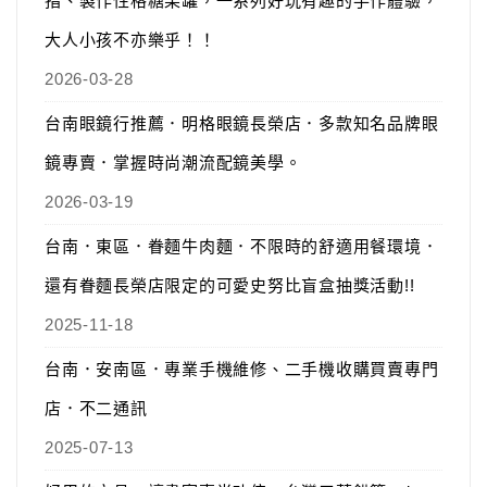
指、製作性格糖果罐，一系列好玩有趣的手作體驗，
大人小孩不亦樂乎！！
2026-03-28
台南眼鏡行推薦．明格眼鏡長榮店．多款知名品牌眼
鏡專賣．掌握時尚潮流配鏡美學。
2026-03-19
台南．東區．眷麵牛肉麵．不限時的舒適用餐環境．
還有眷麵長榮店限定的可愛史努比盲盒抽獎活動!!
2025-11-18
台南．安南區．專業手機維修、二手機收購買賣專門
店．不二通訊
2025-07-13