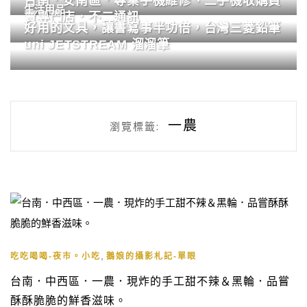
台南．安南區．專業手機維修、二手機收購買
生活用品
賣專門店．不二通訊
好用的文具，讓書寫事半功倍，台灣三菱鉛筆
uni JETSTREAM 溜溜筆
一農
瀏覽標籤:
,
吃吃喝喝-夜市。小吃
鵝娘的攝影札記-單眼
台南．中西區．一農．現炸的手工甜不辣＆黑輪．品嘗
酥酥脆脆的鮮香滋味。