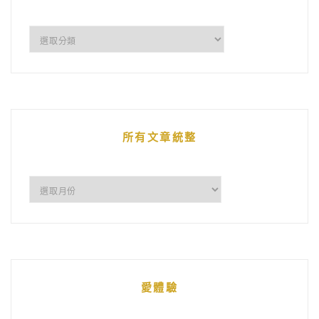
企
鵝
的
文
章
所有文章統整
所
有
文
章
統
愛體驗
整