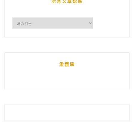
所有文章統整
所
有
文
章
統
愛體驗
整