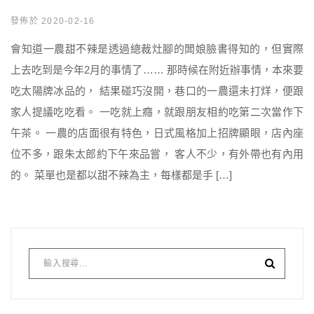
發佈於 2020-02-16
會知道一農甜不辣是透過總裁灶腳的闆娘臉書得知的，但實際
上去吃到是今年2月的事情了…… 那時候在附近辦事情，本來要
吃太陽牌冰品的， 結果碰巧沒開，巷口的一農還未打烊，便跟
家人提議吃吃看。 一吃就上癮，就跟朋友相約吃第二次當作下
午茶。 一農的店面很有特色，日式風格加上招牌顯眼，店內座
位不多，跟朱太郎約下午來品嘗， 客人不少，有外帶也有內用
的。 菜單也是都以甜不辣為主，每樣都是手 […]