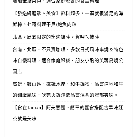
增加全新菜色．適合家庭聚餐的食堂料理
【發送網體驗。美食】餡料超多，一顆就很滿足的海
鮮粽。七哥料理干貝/鮑魚肉粽
北區。周五限定的窯烤披薩。賀呷ㄟ披薩
台南．北區．不只賣咖哩、多款日式風味串燒＆特色
味自慢料理，適合家庭聚餐、朋友小酌的芙蓉鳥燒公
園店
高雄．鼓山區．錵鑶水產．和牛鍋物．品嘗道地和牛
的細緻風味．吃完火鍋還能品嘗湯粥的濃郁美味。
【食在Tainan】阿美意麵。簡單的麵食搭配古早味紅
茶就是美味