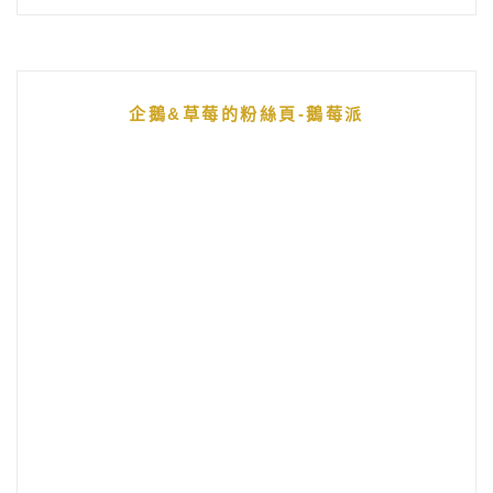
企鵝&草莓的粉絲頁-鵝莓派