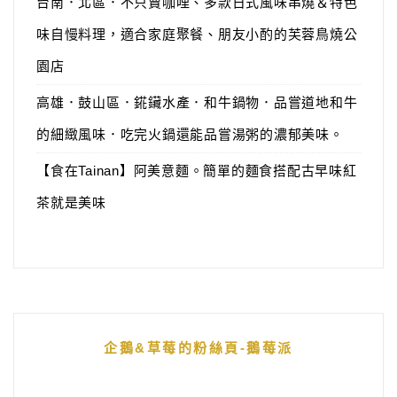
台南．北區．不只賣咖哩、多款日式風味串燒＆特色
味自慢料理，適合家庭聚餐、朋友小酌的芙蓉鳥燒公
園店
高雄．鼓山區．錵鑶水產．和牛鍋物．品嘗道地和牛
的細緻風味．吃完火鍋還能品嘗湯粥的濃郁美味。
【食在Tainan】阿美意麵。簡單的麵食搭配古早味紅
茶就是美味
企鵝&草莓的粉絲頁-鵝莓派