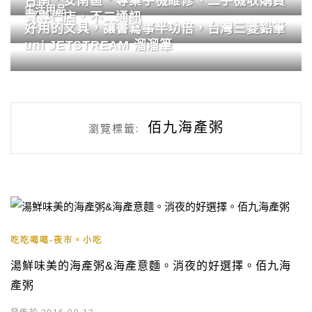
台南．安南區．專業手機維修、二手機收購買
生活用品
賣專門店．不二通訊
好用的文具，讓書寫事半功倍，台灣三菱鉛筆
uni JETSTREAM 溜溜筆
佰九海產粥
瀏覽標籤:
吃吃喝喝-夜市。小吃
湯鮮味美的海產粥&海產意麵。消夜的好選擇。佰九海
產粥