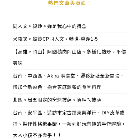
熱門文章與頁面︰
同人文。殺鈴。妳是我心中的掛念
犬夜叉。殺鈴CP同人文。轉世-重逢1-5
【高雄。岡山】阿國鵝肉岡山店。多樣化熱炒。平價
美味
台南．中西區．Akira 明食堂．遷移新址全新開張．
增加全新菜色．適合家庭聚餐的食堂料理
北區。周五限定的窯烤披薩。賀呷ㄟ披薩
台南．安平區．遊訪市定古蹟東興洋行．DIY皮革戒
指、製作性格糖果罐，一系列好玩有趣的手作體驗，
大人小孩不亦樂乎！！