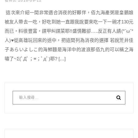
發佈於 2016-09-12
這次來介紹一間非常適合消夜的好夥伴，佰九海產粥是皇鵝娘
被友人帶去一吃，好吃到她一直跟我說要來吃一下一碗才130元
而已，料很豐富，謀甲糾謀菜耶!!盛情難卻…..反正有人請(*ˇωˇ*
人)♥從高雄玩回來的途中，把這間列為消夜的選擇 若說荒井佳
子あらいよしこ的海鮮麵是海洋中的波浪那佰九的可以稱之海
嘯了~Σ(ﾟДﾟ；≡；ﾟдﾟ)耶? […]