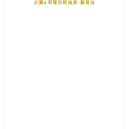
企鵝&草莓的粉絲頁-鵝莓派