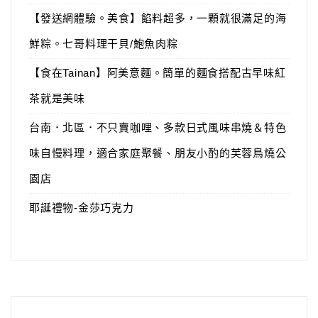
【發送網體驗。美食】餡料超多，一顆就很滿足的海
鮮粽。七哥料理干貝/鮑魚肉粽
【食在Tainan】阿美意麵。簡單的麵食搭配古早味紅
茶就是美味
台南．北區．不只賣咖哩、多款日式風味串燒＆特色
味自慢料理，適合家庭聚餐、朋友小酌的芙蓉鳥燒公
園店
耶誕禮物-金莎巧克力