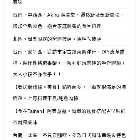
美味
台南．中西區．Akira 明食堂．遷移新址全新開張．
增加全新菜色．適合家庭聚餐的食堂料理
北區。周五限定的窯烤披薩。賀呷ㄟ披薩
台南．安平區．遊訪市定古蹟東興洋行．DIY皮革戒
指、製作性格糖果罐，一系列好玩有趣的手作體驗，
大人小孩不亦樂乎！！
【發送網體驗。美食】餡料超多，一顆就很滿足的海
鮮粽。七哥料理干貝/鮑魚肉粽
【食在Tainan】阿美意麵。簡單的麵食搭配古早味紅
茶就是美味
台南．北區．不只賣咖哩、多款日式風味串燒＆特色