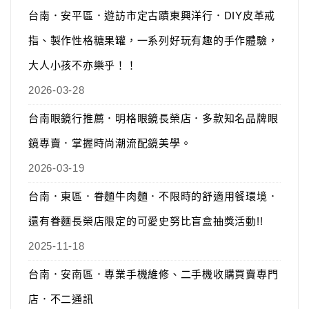
台南．安平區．遊訪市定古蹟東興洋行．DIY皮革戒
指、製作性格糖果罐，一系列好玩有趣的手作體驗，
大人小孩不亦樂乎！！
2026-03-28
台南眼鏡行推薦．明格眼鏡長榮店．多款知名品牌眼
鏡專賣．掌握時尚潮流配鏡美學。
2026-03-19
台南．東區．眷麵牛肉麵．不限時的舒適用餐環境．
還有眷麵長榮店限定的可愛史努比盲盒抽獎活動!!
2025-11-18
台南．安南區．專業手機維修、二手機收購買賣專門
店．不二通訊