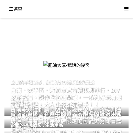
主選單
肥油太厚-鵝娘的後宮
企鵝的手機攝影
,
台南好好玩旅遊觀光景點
台南．安平區．遊訪市定古蹟東興洋行．DIY
皮革戒指、製作性格糖果罐，一系列好玩有趣
生活用品
的手作體驗，大人小孩不亦樂乎！！
餐廳體驗
台南眼鏡行推薦．明格眼鏡長榮店．多款知名
台南．東區．眷麵牛肉麵．不限時的舒適用餐
品牌眼鏡專賣．掌握時尚潮流配鏡美學。
環境．還有眷麵長榮店限定的可愛史努比盲盒
企鵝的相機攝影
,
生活用品
抽獎活動!!