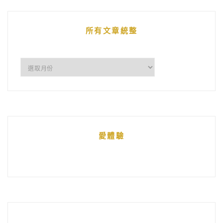
文
章
所有文章統整
所
有
文
章
統
愛體驗
整