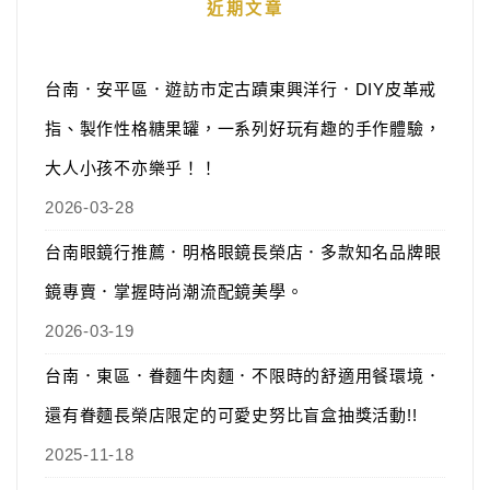
近期文章
台南．安平區．遊訪市定古蹟東興洋行．DIY皮革戒
指、製作性格糖果罐，一系列好玩有趣的手作體驗，
大人小孩不亦樂乎！！
2026-03-28
台南眼鏡行推薦．明格眼鏡長榮店．多款知名品牌眼
鏡專賣．掌握時尚潮流配鏡美學。
2026-03-19
台南．東區．眷麵牛肉麵．不限時的舒適用餐環境．
還有眷麵長榮店限定的可愛史努比盲盒抽獎活動!!
2025-11-18