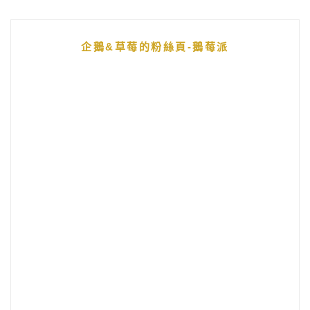
企鵝&草莓的粉絲頁-鵝莓派