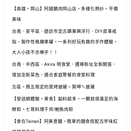
【高雄。岡山】阿國鵝肉岡山店。多樣化熱炒。平價
美味
台南．安平區．遊訪市定古蹟東興洋行．DIY皮革戒
指、製作性格糖果罐，一系列好玩有趣的手作體驗，
大人小孩不亦樂乎！！
台南．中西區．Akira 明食堂．遷移新址全新開張．
增加全新菜色．適合家庭聚餐的食堂料理
北區。周五限定的窯烤披薩。賀呷ㄟ披薩
【發送網體驗。美食】餡料超多，一顆就很滿足的海
鮮粽。七哥料理干貝/鮑魚肉粽
【食在Tainan】阿美意麵。簡單的麵食搭配古早味紅