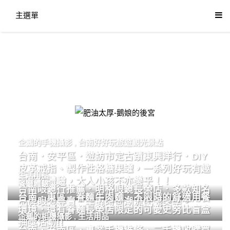
主選單
肥油太厚-鵝娘的後宮
企鵝的手機攝影
,
台南好好玩旅遊觀光景點
台南．安平區．遊訪市定古蹟東興洋行．DIY
皮革戒指、製作性格糖果罐，一系列好玩有趣
生活用品
的手作體驗，大人小孩不亦樂乎！！
餐廳體驗
台南眼鏡行推薦．明格眼鏡長榮店．多款知名
台南．東區．眷麵牛肉麵．不限時的舒適用餐
品牌眼鏡專賣．掌握時尚潮流配鏡美學。
環境．還有眷麵長榮店限定的可愛史努比盲盒
企鵝的相機攝影
,
生活用品
抽獎活動!!