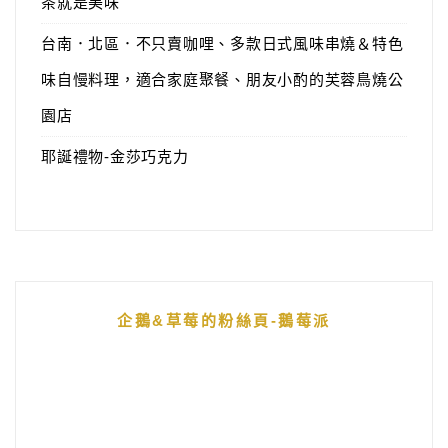
茶就是美味
台南．北區．不只賣咖哩、多款日式風味串燒＆特色
味自慢料理，適合家庭聚餐、朋友小酌的芙蓉鳥燒公
園店
耶誕禮物-金莎巧克力
企鵝&草莓的粉絲頁-鵝莓派