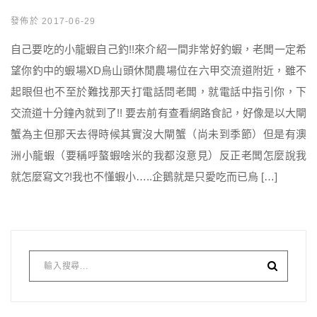
發佈於 2017-06-29
自己要吃的小龍蝦自己釣!!來介紹一間非常好釣蝦，老闆一定希
望你釣中的蝦場XD烏山頭休閒農場位在六甲交流道附近，雖不
起眼但也不至於難找那天打電話問老闆，就電話中指引你，下
交流道十分鐘內就到了!! 要去前有查看網路食記，好像是以大閘
蟹為主但那天去得時候其實沒大閘蟹（尚未到季節）但是有澳
洲小龍蝦（要稱呼螯蝦啥米的我都沒意見）反正老闆怎麼說我
就怎麼寫文?!我也不懂蝦小…..企鵝就是只愛吃而已烏 […]