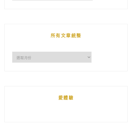
鵝
的
文
章
所有文章統整
所
有
文
章
統
愛體驗
整