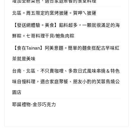
增加全新菜色．適合家庭聚餐的食堂料理
北區。周五限定的窯烤披薩。賀呷ㄟ披薩
【發送網體驗。美食】餡料超多，一顆就很滿足的海
鮮粽。七哥料理干貝/鮑魚肉粽
【食在Tainan】阿美意麵。簡單的麵食搭配古早味紅
茶就是美味
台南．北區．不只賣咖哩、多款日式風味串燒＆特色
味自慢料理，適合家庭聚餐、朋友小酌的芙蓉鳥燒公
園店
耶誕禮物-金莎巧克力