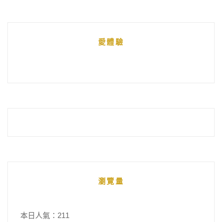
文
章
統
愛體驗
整
瀏覽量
本日人氣：211