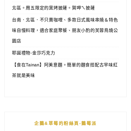
北區。周五限定的窯烤披薩。賀呷ㄟ披薩
台南．北區．不只賣咖哩、多款日式風味串燒＆特色
味自慢料理，適合家庭聚餐、朋友小酌的芙蓉鳥燒公
園店
耶誕禮物-金莎巧克力
【食在Tainan】阿美意麵。簡單的麵食搭配古早味紅
茶就是美味
企鵝&草莓的粉絲頁-鵝莓派