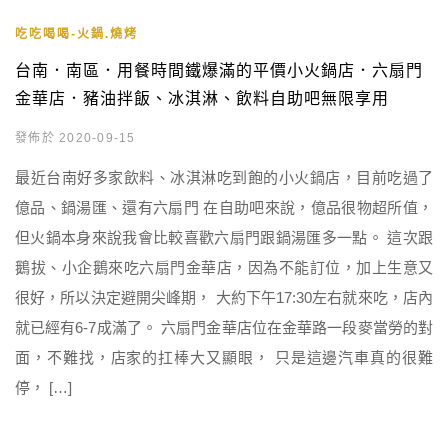
吃吃喝喝-火鍋.燒烤
台南．南區．用餐時間鐵爆滿的平價小火鍋店．六扇門
金華店．豬油拌飯、冰淇淋、飲料自助吧無限享用
發佈於 2020-09-15
最近台南好多家飲料、冰淇淋吃到飽的小火鍋店，目前吃過了
億品、鍋湯匯、還有六扇門 在自助吧來說，億品很物超所值，
但火鍋本身來說我會比較喜歡六扇門跟鍋湯匯多一點。 這次跟
鵝拔、小企鵝來吃六扇門金華店，因為不能訂位，加上生意又
很好，所以決定避開尖峰期， 大約下午17:30左右就來吃，店內
就已經有6-7成滿了。 六扇門金華店位在金華路一段麥當勞的對
面，不難找，店家的扛棒大又顯眼， 只是這邊汽車真的很難
停， […]