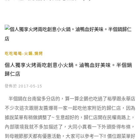
吃吃喝喝-火鍋.燒烤
個人獨享火烤兩吃創意小火鍋。滷鴨血好美味。半個鍋
歸仁店
發佈於 2017-05-15
半個鍋在台南蠻多分店的，算一算企鵝也吃過了裕學跟永華店
不少次這次跟朋友醬爆哥一家一起吃他家附近的歸仁店，因為
據說菜單有稍做調整了~ 生意超好的，歸仁店開在民權南路上，
內部環境我就不多加描述了，大同小異看一下外頭掛得布條，
到母親節那天都有優惠活動，大家可以參考一下!! 價位跟菜單好