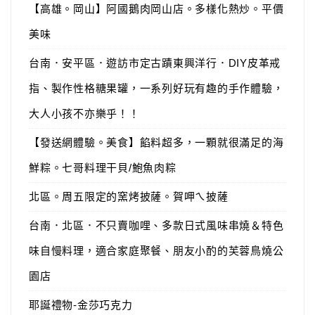
【高雄。岡山】阿國鵝肉岡山店。多樣化熱炒。平價
美味
台南．安平區．遊訪市定古蹟東興洋行．DIY皮革戒
指、製作性格糖果罐，一系列好玩有趣的手作體驗，
大人小孩不亦樂乎！！
【發送網體驗。美食】餡料超多，一顆就很滿足的海
鮮粽。七哥料理干貝/鮑魚肉粽
北區。周五限定的窯烤披薩。賀呷ㄟ披薩
台南．北區．不只賣咖哩、多款日式風味串燒＆特色
味自慢料理，適合家庭聚餐、朋友小酌的芙蓉鳥燒公
園店
耶誕禮物-金莎巧克力