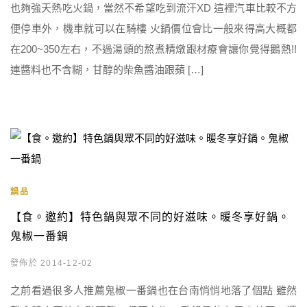
也夠強天熱吃火鍋，當然不希望吃到流汗XD 這裡汽車比較不方
便停車外，機車就可以在騎樓 火鍋價位會比一般來得高大概都
在200~350左右，不過湯頭的熬煮精燉跟材療會讓你覺得鵝熱!!
連醬料也不含糊，甘醇的柴魚醬油跟蘋 […]
鍋品
【食。邀約】特色鍋與眾不同的好滋味。暖冬享好鍋。
鬼椒一番鍋
發佈於 2014-12-02
之前看過很多人推薦鬼椒一番鍋也在台南悄悄地落了個點 雖然