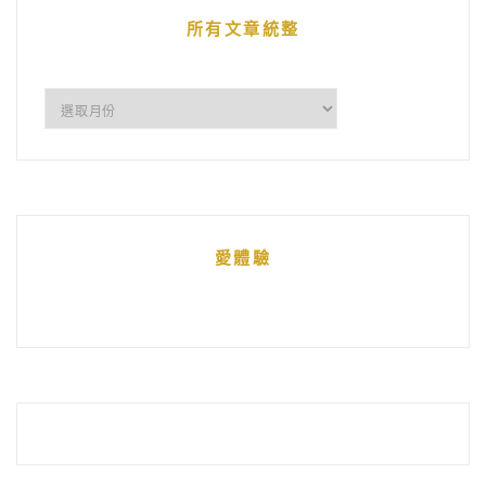
章
所有文章統整
所
有
文
章
統
愛體驗
整