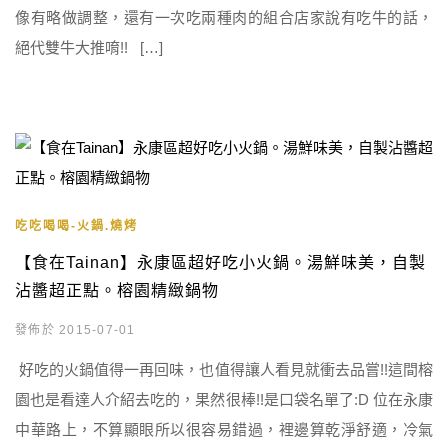
像有略做調整，還有一次吃兩種肉的組合店家說有吃牛的話，
絕代雙牛大推唷!! […]
吃吃喝喝-火鍋.燒烤
【食在Tainan】永康區超好吃小火鍋。湯鮮味美，自製
沾醬超正點。榕園精緻鍋物
發佈於 2015-07-01
好吃的火鍋值得一再回味，也值得讓人看見就衝去品嘗!!這間榕
園也是看達人介紹去吃的，果然很棒!!是口袋名單了:D 位在永康
中華路上，不算顯眼所以很容易錯過，裡邊算乾淨舒適，冷氣