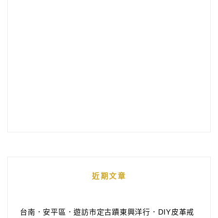
近期文章
台南．安平區．遊訪市定古蹟東興洋行．DIY皮革戒