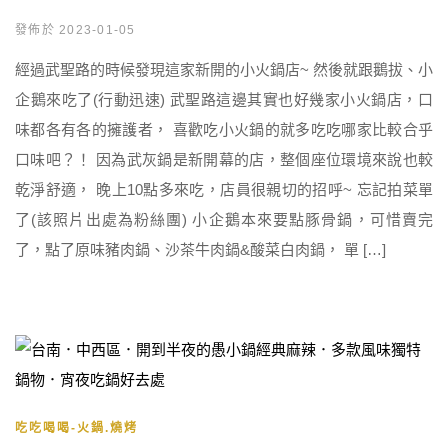
發佈於 2023-01-05
經過武聖路的時候發現這家新開的小火鍋店~ 然後就跟鵝拔、小
企鵝來吃了(行動迅速) 武聖路這邊其實也好幾家小火鍋店，口
味都各有各的擁護者， 喜歡吃小火鍋的就多吃吃哪家比較合乎
口味吧？！ 因為武灰鍋是新開幕的店，整個座位環境來說也較
乾淨舒適， 晚上10點多來吃，店員很親切的招呼~ 忘記拍菜單
了(該照片出處為粉絲團) 小企鵝本來要點豚骨鍋，可惜賣完
了，點了原味豬肉鍋、沙茶牛肉鍋&酸菜白肉鍋， 單 […]
吃吃喝喝-火鍋.燒烤