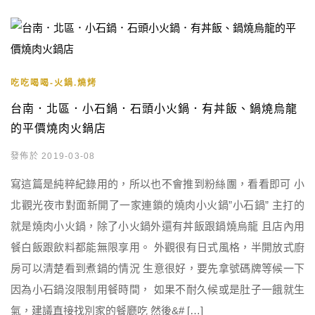
吃吃喝喝-火鍋.燒烤
台南．北區．小石鍋．石頭小火鍋．有丼飯、鍋燒烏龍
的平價燒肉火鍋店
發佈於 2019-03-08
寫這篇是純粹紀錄用的，所以也不會推到粉絲團，看看即可 小
北觀光夜市對面新開了一家連鎖的燒肉小火鍋”小石鍋” 主打的
就是燒肉小火鍋，除了小火鍋外還有丼飯跟鍋燒烏龍 且店內用
餐白飯跟飲料都能無限享用。 外觀很有日式風格，半開放式廚
房可以清楚看到煮鍋的情況 生意很好，要先拿號碼牌等候一下
因為小石鍋沒限制用餐時間， 如果不耐久候或是肚子一餓就生
氣，建議直接找別家的餐廳吃 然後&# […]