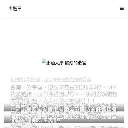
主選單
肥油太厚-鵝娘的後宮
企鵝的手機攝影
,
台南好好玩旅遊觀光景點
台南．安平區．遊訪市定古蹟東興洋行．DIY
皮革戒指、製作性格糖果罐，一系列好玩有趣
生活用品
的手作體驗，大人小孩不亦樂乎！！
餐廳體驗
台南眼鏡行推薦．明格眼鏡長榮店．多款知名
台南．東區．眷麵牛肉麵．不限時的舒適用餐
品牌眼鏡專賣．掌握時尚潮流配鏡美學。
環境．還有眷麵長榮店限定的可愛史努比盲盒
企鵝的相機攝影
,
生活用品
抽獎活動!!