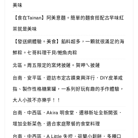
美味
【食在Tainan】阿美意麵。簡單的麵食搭配古早味紅
茶就是美味
【發送網體驗。美食】餡料超多，一顆就很滿足的海
鮮粽。七哥料理干貝/鮑魚肉粽
北區。周五限定的窯烤披薩。賀呷ㄟ披薩
台南．安平區．遊訪市定古蹟東興洋行．DIY皮革戒
指、製作性格糖果罐，一系列好玩有趣的手作體驗，
大人小孩不亦樂乎！！
台南．中西區．Akira 明食堂．遷移新址全新開張．
增加全新菜色．適合家庭聚餐的食堂料理
台南．中西區．A Little 失控．荷蘭小鬆餅．多種口