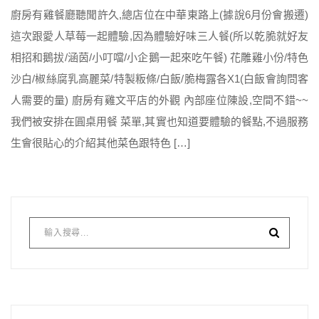
廚房有雞餐廳聽聞許久,總店位在中華東路上(據說6月份會搬遷)
這次跟愛人草莓一起體驗,因為體驗好味三人餐(所以乾脆就好友
相招和鵝拔/涵茵/小叮噹/小企鵝一起來吃午餐) 花雕雞小份/特色
沙白/椒絲腐乳高麗菜/特製粄條/白飯/脆梅露各X1(白飯會詢問客
人需要的量) 廚房有雞文平店的外觀 內部座位陳設,空間不錯~~
我們被安排在圓桌用餐 菜單,其實也知道要體驗的餐點,不過服務
生會很貼心的介紹其他菜色跟特色 […]