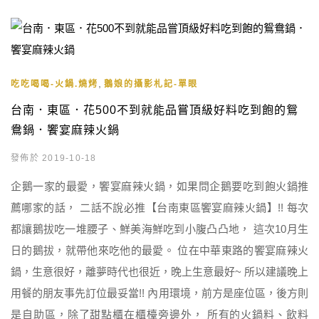
,
吃吃喝喝-火鍋.燒烤
鵝娘的攝影札記-單眼
台南．東區．花500不到就能品嘗頂級好料吃到飽的鴛
鴦鍋．饗宴麻辣火鍋
發佈於 2019-10-18
企鵝一家的最愛，饗宴麻辣火鍋，如果問企鵝要吃到飽火鍋推
薦哪家的話， 二話不說必推【台南東區饗宴麻辣火鍋】!! 每次
都讓鵝拔吃一堆腰子、鮮美海鮮吃到小腹凸凸地， 這次10月生
日的鵝拔，就帶他來吃他的最愛。 位在中華東路的饗宴麻辣火
鍋，生意很好，離夢時代也很近，晚上生意最好~ 所以建議晚上
用餐的朋友事先訂位最妥當!! 內用環境，前方是座位區，後方則
是自助區，除了甜點櫃在櫃檯旁邊外， 所有的火鍋料、飲料