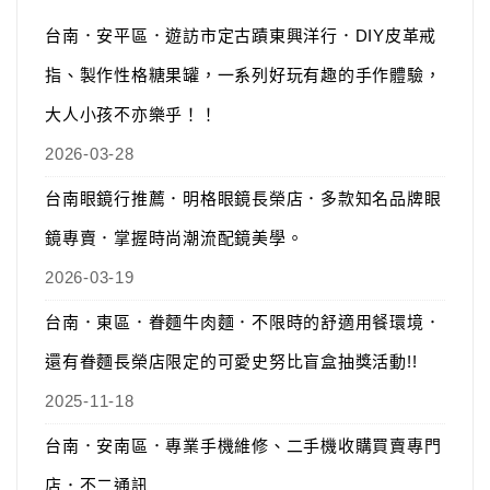
台南．安平區．遊訪市定古蹟東興洋行．DIY皮革戒
指、製作性格糖果罐，一系列好玩有趣的手作體驗，
大人小孩不亦樂乎！！
2026-03-28
台南眼鏡行推薦．明格眼鏡長榮店．多款知名品牌眼
鏡專賣．掌握時尚潮流配鏡美學。
2026-03-19
台南．東區．眷麵牛肉麵．不限時的舒適用餐環境．
還有眷麵長榮店限定的可愛史努比盲盒抽獎活動!!
2025-11-18
台南．安南區．專業手機維修、二手機收購買賣專門
店．不二通訊