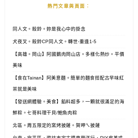
熱門文章與頁面︰
同人文。殺鈴。妳是我心中的掛念
犬夜叉。殺鈴CP同人文。轉世-重逢1-5
【高雄。岡山】阿國鵝肉岡山店。多樣化熱炒。平價
美味
【食在Tainan】阿美意麵。簡單的麵食搭配古早味紅
茶就是美味
【發送網體驗。美食】餡料超多，一顆就很滿足的海
鮮粽。七哥料理干貝/鮑魚肉粽
北區。周五限定的窯烤披薩。賀呷ㄟ披薩
台南．安平區．遊訪市定古蹟東興洋行．DIY皮革戒