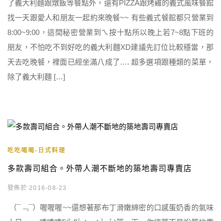
了義大利麵跟燉飯等餐點外，還有PIZZA跟烤雞的義式風味餐館
找一天跟愛人和朋友一起約來晚餐~~ 有些義式餐館都只營業到
8:00~9:00，這間秘密營業到ㄟ按十點所以晚上若7~8點下班的
朋友，不怕吃不到好吃的義大利麵XD建議先訂位比較穩當，那
天去吃晚餐，裡面已經坐滿八成了…. 超多選項跟種類的菜單，
除了義大利麵 […]
吃吃喝喝-日式料理
多款壽司組合。外帶人潮不斷地的築地壽司專賣店
發佈於 2016-08-23
（¯﹃¯）喔喔喔~~還想著那布丁滑嫩綿密的口感蛋奶香的氣味