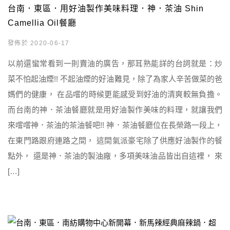
台南．東區．用好油製作美味料理．神．茶油 Shin
Camellia Oil餐廳
發佈於 2020-06-17
以前還蠻常看到一則賣油的廣告，那耳熟能詳的台詞就是：炒
菜不怕起油煙!! 不起油煙的好油難見，除了為家人辛苦做菜的爸
媽們的健康， 在品嚐的時候更能感受到好油的清爽較無負擔。
而台南的神．茶油餐廳就是用好油製作美味的料理，就讓我們
來嚐嚐神．茶油的茶油餐吧!! 神．茶油餐廳位在長榮路一段上，
在東門路跟府連路之間， 這間氣派豪宅除了供應好油製作的餐
點外， 還是神．茶油的製油廠，多項美味油品皆出自這裡， 來
[…]