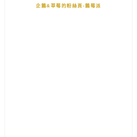
企鵝&草莓的粉絲頁-鵝莓派