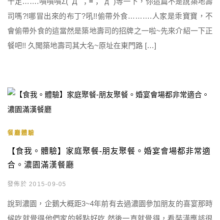
十足…….嘖嘖嘖Σ(ﾟДﾟ；≡；ﾟдﾟ)等一下，你這篇不是說築地壽
司嗎?!哪冒出來的布丁?吼!!偷帶外食……….人家是乖寶寶，不
會偷帶外食的這當然是築地壽司的招牌之一啦~先來介紹一下正
餐吧!! 久聞築地壽司其大名~原址在東門路 […]
餐廳體驗
【食我。體驗】家庭聚餐-朋友聚餐。婚宴會場都非常適
合。濃園滿漢餐廳
發佈於 2015-09-05
說到濃園，企鵝大概距3~4年前有去過濃園參加朋友的喜宴那時
候吃就覺得他們家的餐點好吃 然後一直就覺得，看裝潢應該很