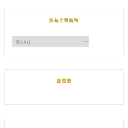
文
章
所有文章統整
所
有
文
章
統
愛體驗
整