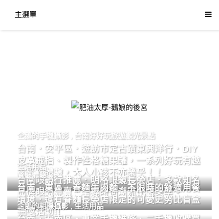
主選單
肥油太厚-鵝娘的後宮
企鵝的手機攝影
,
台南好好玩旅遊觀光景點
台南．安平區．遊訪市定古蹟東興洋行．DIY
皮革戒指、製作性格糖果罐，一系列好玩有趣
生活用品
的手作體驗，大人小孩不亦樂乎！！
餐廳體驗
台南眼鏡行推薦．明格眼鏡長榮店．多款知名
台南．東區．眷麵牛肉麵．不限時的舒適用餐
品牌眼鏡專賣．掌握時尚潮流配鏡美學。
環境．還有眷麵長榮店限定的可愛史努比盲盒
企鵝的相機攝影
,
生活用品
抽獎活動!!