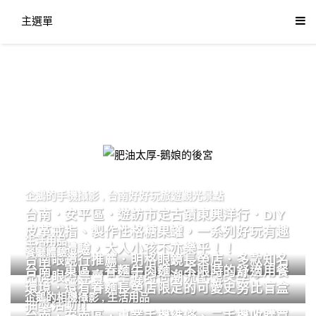
主選單
肥油太厚-鵝娘的後宮
企鵝的手機攝影
,
台南好好玩旅遊觀光景點
台南．安平區．遊訪市定古蹟東興洋行．DIY
皮革戒指、製作性格糖果罐，一系列好玩有趣
生活用品
的手作體驗，大人小孩不亦樂乎！！
餐廳體驗
台南眼鏡行推薦．明格眼鏡長榮店．多款知名
台南．東區．眷麵牛肉麵．不限時的舒適用餐
品牌眼鏡專賣．掌握時尚潮流配鏡美學。
環境．還有眷麵長榮店限定的可愛史努比盲盒
企鵝的相機攝影
,
生活用品
抽獎活動!!