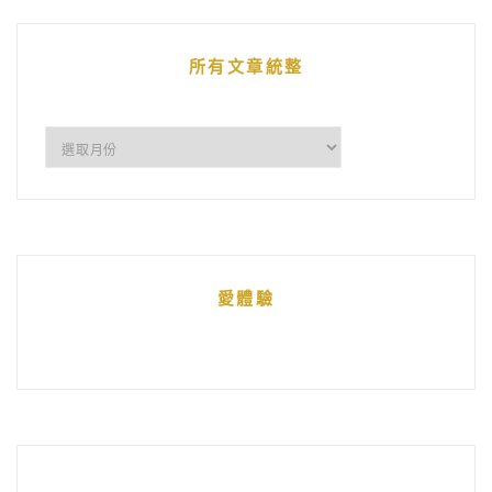
文
章
所有文章統整
所
有
文
章
統
愛體驗
整