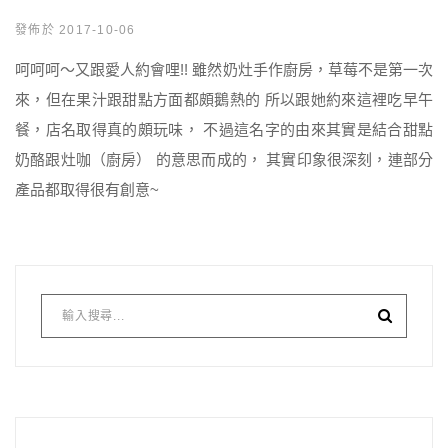
發佈於 2017-10-06
呵呵呵～又跟愛人約會哩!! 雖然奶灶手作廚房，草莓不是第一次
來，但在果汁跟甜點方面都頗鵝熱的 所以跟她約來這裡吃早午
餐，店名取得真的頗玩味， 不過這名字的由來其實是結合甜點
奶酪跟灶咖（廚房） 的意思而成的， 其實印象很深刻，連部分
產品都取得很有創意~