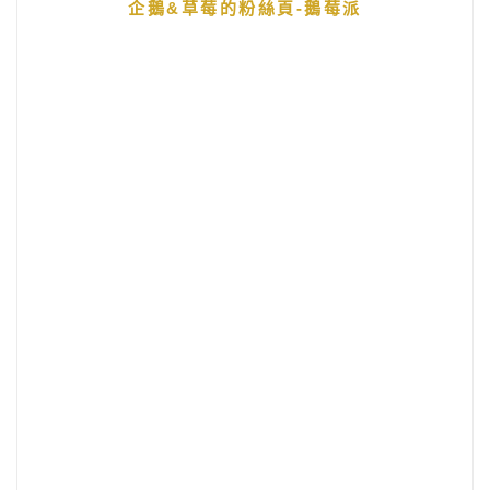
企鵝&草莓的粉絲頁-鵝莓派