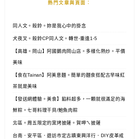
熱門文章與頁面︰
同人文。殺鈴。妳是我心中的掛念
犬夜叉。殺鈴CP同人文。轉世-重逢1-5
【高雄。岡山】阿國鵝肉岡山店。多樣化熱炒。平價
美味
【食在Tainan】阿美意麵。簡單的麵食搭配古早味紅
茶就是美味
【發送網體驗。美食】餡料超多，一顆就很滿足的海
鮮粽。七哥料理干貝/鮑魚肉粽
北區。周五限定的窯烤披薩。賀呷ㄟ披薩
台南．安平區．遊訪市定古蹟東興洋行．DIY皮革戒