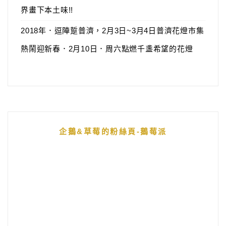
界畫下本土味!!
2018年．逗陣踅普濟，2月3日~3月4日普濟花燈市集
熱鬧迎新春．2月10日．周六點燃千盞希望的花燈
企鵝&草莓的粉絲頁-鵝莓派