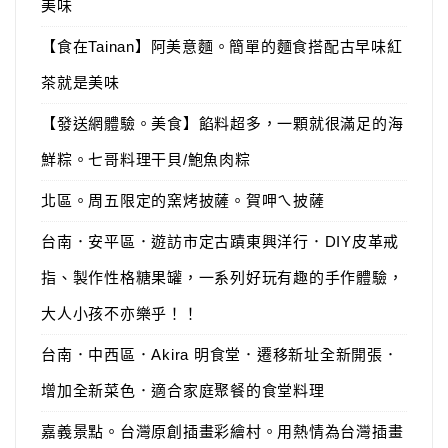
美味
【食在Tainan】阿美意麵。簡單的麵食搭配古早味紅
茶就是美味
【發送網體驗。美食】餡料超多，一顆就很滿足的海
鮮粽。七哥料理干貝/鮑魚肉粽
北區。周五限定的窯烤披薩。賀呷ㄟ披薩
台南．安平區．遊訪市定古蹟東興洋行．DIY皮革戒
指、製作性格糖果罐，一系列好玩有趣的手作體驗，
大人小孩不亦樂乎！！
台南．中西區．Akira 明食堂．遷移新址全新開張．
增加全新菜色．適合家庭聚餐的食堂料理
嘉義景點。台灣原創插畫彩繪村。用熱情為台灣插畫