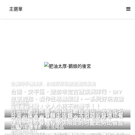
主選單
肥油太厚-鵝娘的後宮
企鵝的手機攝影
,
台南好好玩旅遊觀光景點
台南．安平區．遊訪市定古蹟東興洋行．DIY
皮革戒指、製作性格糖果罐，一系列好玩有趣
生活用品
的手作體驗，大人小孩不亦樂乎！！
餐廳體驗
台南眼鏡行推薦．明格眼鏡長榮店．多款知名
台南．東區．眷麵牛肉麵．不限時的舒適用餐
品牌眼鏡專賣．掌握時尚潮流配鏡美學。
環境．還有眷麵長榮店限定的可愛史努比盲盒
企鵝的相機攝影
,
生活用品
抽獎活動!!