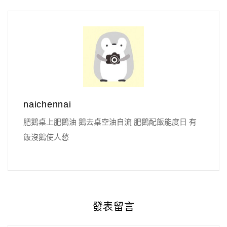
naichennai
肥鵝桌上肥鵝油 鵝去桌空油自流 肥鵝配飯能度日 有
飯沒鵝使人愁
發表留言