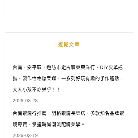
近期文章
台南．安平區．遊訪市定古蹟東興洋行．DIY皮革戒
指、製作性格糖果罐，一系列好玩有趣的手作體驗，
大人小孩不亦樂乎！！
2026-03-28
台南眼鏡行推薦．明格眼鏡長榮店．多款知名品牌眼
鏡專賣．掌握時尚潮流配鏡美學。
2026-03-19