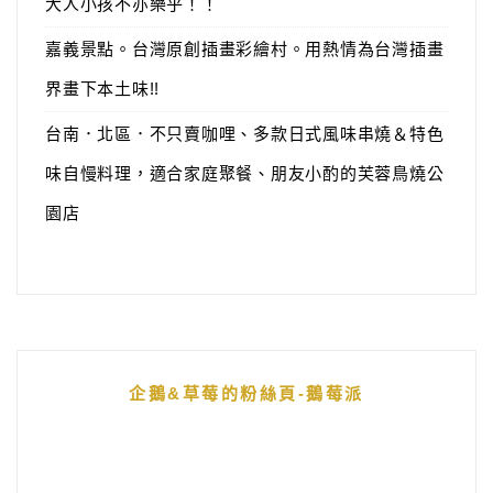
大人小孩不亦樂乎！！
嘉義景點。台灣原創插畫彩繪村。用熱情為台灣插畫
界畫下本土味!!
台南．北區．不只賣咖哩、多款日式風味串燒＆特色
味自慢料理，適合家庭聚餐、朋友小酌的芙蓉鳥燒公
園店
企鵝&草莓的粉絲頁-鵝莓派