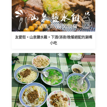
友愛街。山泉鹽水雞。下酒/消夜/晚餐絕配的涮嘴
小吃