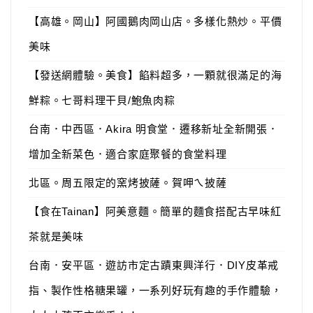
【高雄。岡山】阿國鵝肉岡山店。多樣化熱炒。平價
美味
【發送網體驗。美食】餡料超多，一顆就很滿足的海
鮮粽。七哥料理干貝/鮑魚肉粽
台南．中西區．Akira 明食堂．遷移新址全新開張．
增加全新菜色．適合家庭聚餐的食堂料理
北區。周五限定的窯烤披薩。賀呷ㄟ披薩
【食在Tainan】阿美意麵。簡單的麵食搭配古早味紅
茶就是美味
台南．安平區．遊訪市定古蹟東興洋行．DIY皮革戒
指、製作性格糖果罐，一系列好玩有趣的手作體驗，