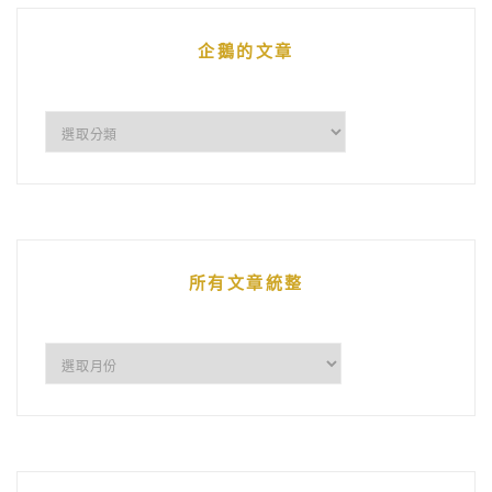
企鵝的文章
企
鵝
的
文
章
所有文章統整
所
有
文
章
統