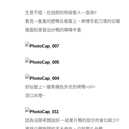
生意不錯，在拍照的時候客人一直來!!
看見一隻隻的肥鴨在櫥窗上，師傅手起刀落的切著
後面則是冒出炒鴨的陣陣辛香
好似披上一層焦糖色外衣的烤鴨>////<
流口水哩~
因為沒跟老闆說好~~結果片鴨的部分肉會比較少!!
果然企鵝腦殘的不太會吃，沒說要片全鴨