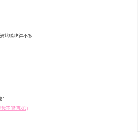
過烤鴨吃得不多
好
是我不喝酒XD)