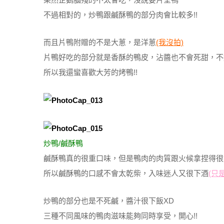
不過相對的，炒鴨跟鹹酥鴨的部分肉會比較多!!
而且片鴨附贈的不是大蔥，是洋蔥
(我沒拍)
片鴨好吃的部分就是香酥的鴨皮，沾醬也不會死甜，不
所以我還蠻喜歡大芳的烤鴨!!
炒鴨/鹹酥鴨
鹹酥鴨真的很重口味，但是鴨肉的肉質跟火候拿捏得很
所以鹹酥鴨的口感不會太乾柴，入味迷人又很下酒
(只
炒鴨的部分也是不死鹹，醬汁很下飯XD
三種不同風味的鴨肉滋味能夠同時享受，開心!!