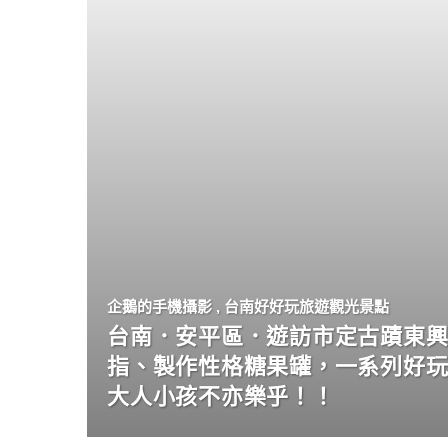
企鵝的手機攝影
,
台南好好玩旅遊觀光景點
台南．安平區．遊訪市定古蹟東興
指、製作性格糖果罐，一系列好
大人小孩不亦樂乎！！