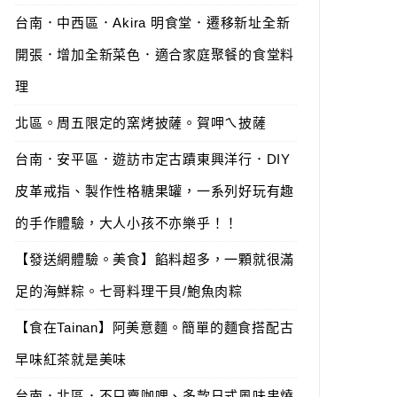
台南．中西區．Akira 明食堂．遷移新址全新
開張．增加全新菜色．適合家庭聚餐的食堂料
理
北區。周五限定的窯烤披薩。賀呷ㄟ披薩
台南．安平區．遊訪市定古蹟東興洋行．DIY
皮革戒指、製作性格糖果罐，一系列好玩有趣
的手作體驗，大人小孩不亦樂乎！！
【發送網體驗。美食】餡料超多，一顆就很滿
足的海鮮粽。七哥料理干貝/鮑魚肉粽
【食在Tainan】阿美意麵。簡單的麵食搭配古
早味紅茶就是美味
台南．北區．不只賣咖哩、多款日式風味串燒