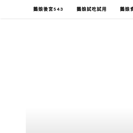
鵝娘後宮543
鵝娘試吃試用
鵝娘食
肥油太厚