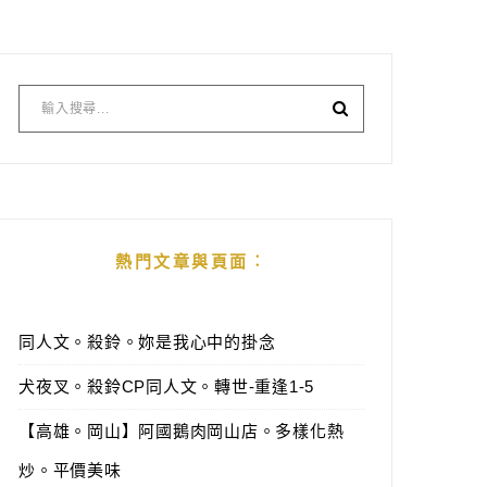
熱門文章與頁面︰
同人文。殺鈴。妳是我心中的掛念
犬夜叉。殺鈴CP同人文。轉世-重逢1-5
【高雄。岡山】阿國鵝肉岡山店。多樣化熱
炒。平價美味