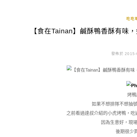
吃吃
【食在Tainan】鹹酥鴨香酥有
發佈於 2015-
烤鴨
如果不想排隊不想抽
之前看過達叔介紹的小虎烤鴨，吃過
因為生意好，現
後期很少