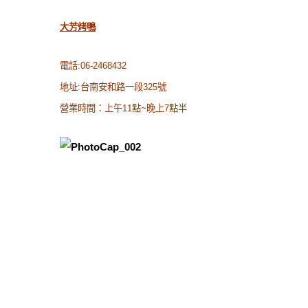
大芳烤鴨
電話:06-2468432
地址:台南安和路一段325號
營業時間：上午11點~晚上7點半