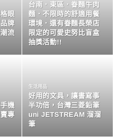
台南．東區．眷麵牛肉
明格眼
麵．不限時的舒適用餐
名品牌
環境．還有眷麵長榮店
尚潮流
限定的可愛史努比盲盒
抽獎活動!!
生活用品
好用的文具，讓書寫事
業手機
半功倍，台灣三菱鉛筆
買賣專
uni JETSTREAM 溜溜
筆