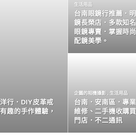
生活用品
台南眼鏡行推薦．
鏡長榮店．多款知
眼鏡專賣．掌握時
配鏡美學。
企鵝的相機攝影
,
生活用品
洋行．DIY皮革戒
台南．安南區．專
玩有趣的手作體驗，
維修、二手機收購
門店．不二通訊