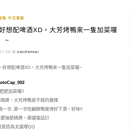
喝喝-中式餐點
味，好想配啤酒XD。大芳烤鴨來一隻加菜囉
~
07-28 由
naichennai
肥肥加菜囉!!
號碼牌，大芳烤鴨是不錯的選擇
一次 ,第一次吃鹹酥鴨覺得好下酒，好味!!
場要抽號碼牌，建議電話訂
買是因為太遠哩QQ