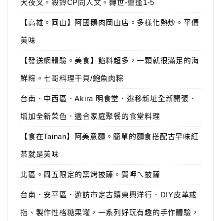
犬夜叉。殺鈴CP同人文。轉世-重逢1-5
【高雄。岡山】阿國鵝肉岡山店。多樣化熱炒。平價
美味
【發送網體驗。美食】餡料超多，一顆就很滿足的海
鮮粽。七哥料理干貝/鮑魚肉粽
台南．中西區．Akira 明食堂．遷移新址全新開張．
增加全新菜色．適合家庭聚餐的食堂料理
【食在Tainan】阿美意麵。簡單的麵食搭配古早味紅
茶就是美味
北區。周五限定的窯烤披薩。賀呷ㄟ披薩
台南．安平區．遊訪市定古蹟東興洋行．DIY皮革戒
指、製作性格糖果罐，一系列好玩有趣的手作體驗，