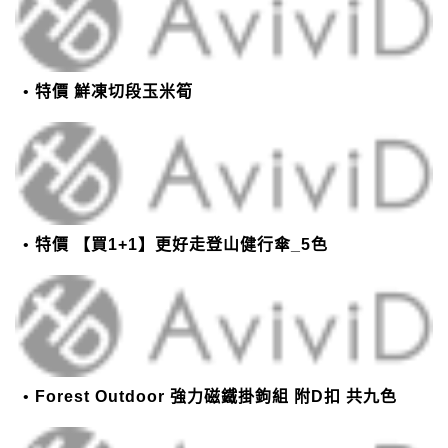
特價 鮮凍切段玉米筍
特價 【買1+1】更好走登山健行傘_5色
Forest Outdoor 強力磁鐵掛鉤組 附D扣 共九色