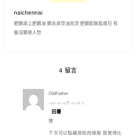
naichennai
肥鵝桌上肥鵝油 鵝去桌空油自流 肥鵝配飯能度日 有
飯沒鵝使人愁
4 留言
OldFather
2013-11-14 於 09:38:37
回覆
推
下次可以點雞排和肉燥飯 我覺得比