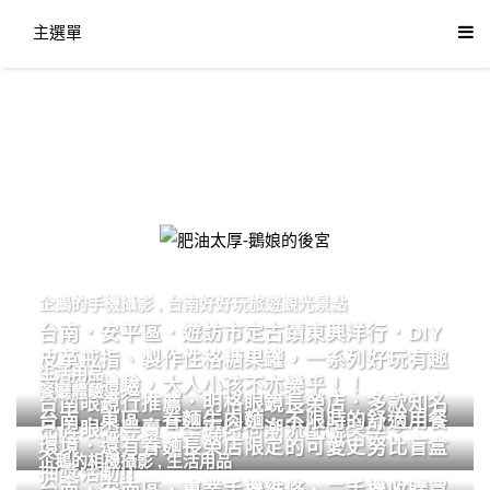
主選單
肥油太厚-鵝娘的後宮
企鵝的手機攝影
,
台南好好玩旅遊觀光景點
台南．安平區．遊訪市定古蹟東興洋行．DIY
皮革戒指、製作性格糖果罐，一系列好玩有趣
生活用品
的手作體驗，大人小孩不亦樂乎！！
餐廳體驗
台南眼鏡行推薦．明格眼鏡長榮店．多款知名
台南．東區．眷麵牛肉麵．不限時的舒適用餐
品牌眼鏡專賣．掌握時尚潮流配鏡美學。
環境．還有眷麵長榮店限定的可愛史努比盲盒
企鵝的相機攝影
,
生活用品
抽獎活動!!