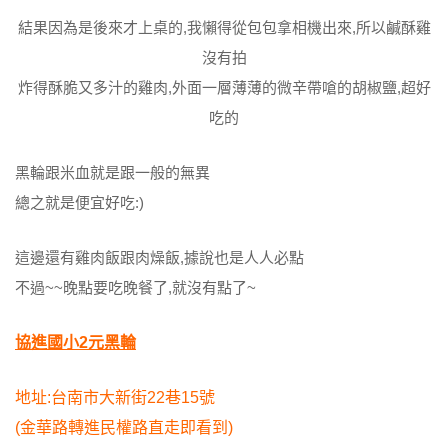
結果因為是後來才上桌的,我懶得從包包拿相機出來,所以鹹酥雞
沒有拍
炸得酥脆又多汁的雞肉,外面一層薄薄的微辛帶嗆的胡椒鹽,超好
吃的
黑輪跟米血就是跟一般的無異
總之就是便宜好吃:)
這邊還有雞肉飯跟肉燥飯,據說也是人人必點
不過~~晚點要吃晚餐了,就沒有點了~
協進國小2元黑輪
地址:台南市大新街22巷15號
(金華路轉進民權路直走即看到)