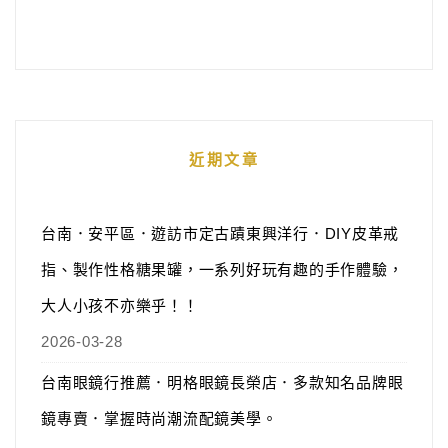
近期文章
台南．安平區．遊訪市定古蹟東興洋行．DIY皮革戒
指、製作性格糖果罐，一系列好玩有趣的手作體驗，
大人小孩不亦樂乎！！
2026-03-28
台南眼鏡行推薦．明格眼鏡長榮店．多款知名品牌眼
鏡專賣．掌握時尚潮流配鏡美學。