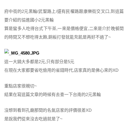
府中街的2元黑輪/武聖路上/還有民權路跟康樂街交叉口,到這篇
要介紹的協進國小2元黑輪
算是蠻多人吃得台式下午茶,一來是價格便宜,二來是介於晚餐間
的時間又不想吃得太飽,銅板打發就能充飢是再好不過了~
這一大鍋大多都是2元,只有部分是5元
在現在大家都要省吃儉用的省錢時代,店家真的是佛心來的XD
重點店家很親切~
結果在寫這篇文章的時候有去查一下台南的2元黑輪
沒想到看到孔廟那間的名氣店家的評價很差XD
是說我們從來沒去吃過就是了~