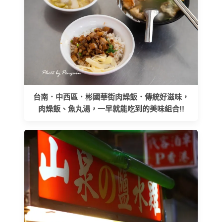
台南．中西區．彬國華街肉燥飯．傳統好滋味，
肉燥飯、魚丸湯，一早就能吃到的美味組合!!