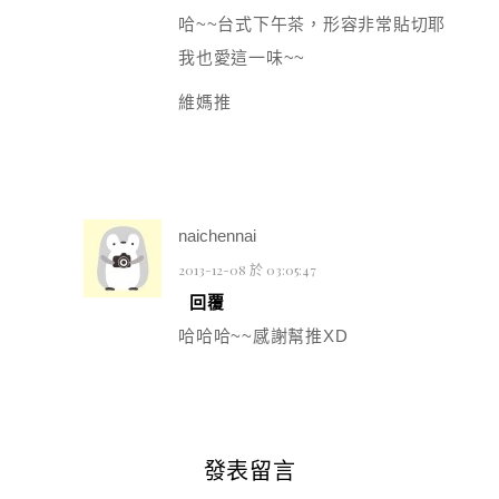
哈~~台式下午茶，形容非常貼切耶
我也愛這一味~~
維媽推
naichennai
2013-12-08 於 03:05:47
回覆
哈哈哈~~感謝幫推XD
發表留言