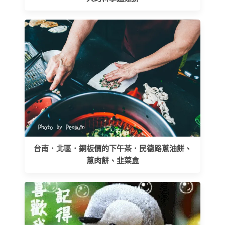
台南．北區．銅板價的下午茶．民德路蔥油餅、
蔥肉餅、韭菜盒