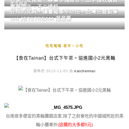
台南．安南區．專業手機維修、二手機收購買
生活用品
賣專門店．不二通訊
好用的文具，讓書寫事半功倍，台灣三菱鉛筆
uni JETSTREAM 溜溜筆
吃吃喝喝-夜市。小吃
【食在Tainan】台式下午茶。協進國小2元黑輪
發佈於 2013-11-03 由
naichennai
台南很多便宜的黑輪攤跟店家,除了之前會吃的中國城附近的黑
輪小攤車外
(這攤的大多都5元)