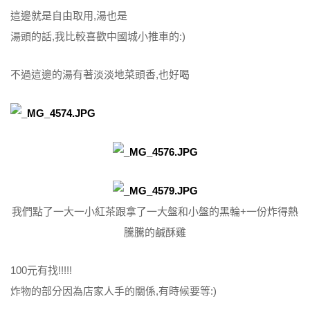
這邊就是自由取用,湯也是
湯頭的話,我比較喜歡中國城小推車的:)
不過這邊的湯有著淡淡地菜頭香,也好喝
我們點了一大一小紅茶跟拿了一大盤和小盤的黑輪+一份炸得熱
騰騰的鹹酥雞
100元有找!!!!!
炸物的部分因為店家人手的關係,有時候要等:)