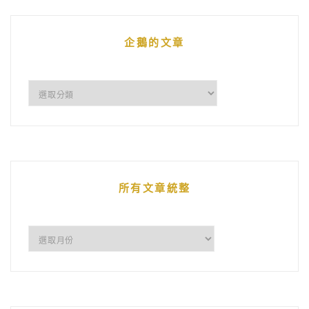
企鵝的文章
企
鵝
的
文
章
所有文章統整
所
有
文
章