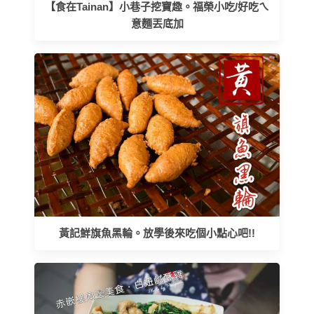
【食在Tainan】小巷子挖寶趣。福榮小吃/好吃ㄟ
意麵丟底加
黃記鮮旗魚黑輪。放學後來吃個小點心吧!!