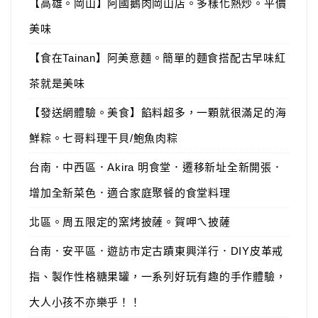
【高雄。岡山】阿國鵝肉岡山店。多樣化熱炒。平價
美味
【食在Tainan】阿美意麵。簡單的麵食搭配古早味紅
茶就是美味
【發送網體驗。美食】餡料超多，一顆就很滿足的海
鮮粽。七哥料理干貝/鮑魚肉粽
台南．中西區．Akira 明食堂．遷移新址全新開張．
增加全新菜色．適合家庭聚餐的食堂料理
北區。周五限定的窯烤披薩。賀呷ㄟ披薩
台南．安平區．遊訪市定古蹟東興洋行．DIY皮革戒
指、製作性格糖果罐，一系列好玩有趣的手作體驗，
大人小孩不亦樂乎！！