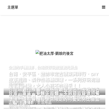
主選單
肥油太厚-鵝娘的後宮
企鵝的手機攝影
,
台南好好玩旅遊觀光景點
台南．安平區．遊訪市定古蹟東興洋行．DIY
皮革戒指、製作性格糖果罐，一系列好玩有趣
生活用品
的手作體驗，大人小孩不亦樂乎！！
餐廳體驗
台南眼鏡行推薦．明格眼鏡長榮店．多款知名
台南．東區．眷麵牛肉麵．不限時的舒適用餐
品牌眼鏡專賣．掌握時尚潮流配鏡美學。
環境．還有眷麵長榮店限定的可愛史努比盲盒
企鵝的相機攝影
,
生活用品
抽獎活動!!