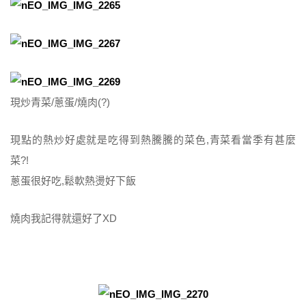
現炒青菜/蔥蛋/燒肉(?)
現點的熱炒好處就是吃得到熱騰騰的菜色,青菜看當季有甚麼
菜?!
蔥蛋很好吃,鬆軟熱燙好下飯
燒肉我記得就還好了XD