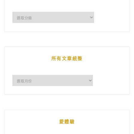
企
鵝
的
文
章
所有文章統整
所
有
文
章
統
愛體驗
整