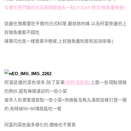
位置在西門路的名佳美隔壁過去一點(小北A4-榮吉/旗魚羹旁邊)
這邊也推薦要吃平價的日式料理,最前排的峰,以及阿富旁邊的上
好旗魚羹都不錯吃
峰壽司也是一樣營業中晚餐,上好旗魚羹則是有加消夜場:)
阿富這邊的菜色很多,除了菜單
(拎杯沒有拍)
上面一些現點現做
的熱炒,還有琳瑯滿目的一些小菜
蠻多人包便當或是點一些小菜+肉燥飯及魚丸湯就這樣打發一頓
的,有時候50~60塊就能吃一餐
阿富的菜色蠻多樣化的,價格也不算貴