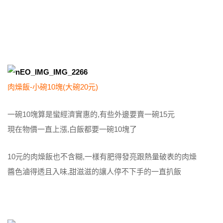
肉燥飯-小碗10塊(大碗20元)
一碗10塊算是蠻經濟實惠的,有些外邊要賣一碗15元
現在物價一直上漲,白飯都要一碗10塊了
10元的肉燥飯也不含糊,一樣有肥得發亮跟熱量破表的肉燥
醬色滷得透且入味,甜滋滋的讓人停不下手的一直扒飯