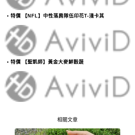
特價 【NFL】中性落肩隊伍印花T-淺卡其
特價 【聖凱師】黃金大麥鮮穀蔬
相關文章