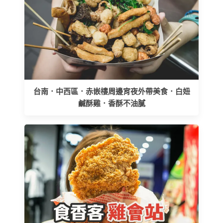
台南．中西區．赤嵌樓周邊宵夜外帶美食．白妞
鹹酥雞．香酥不油膩