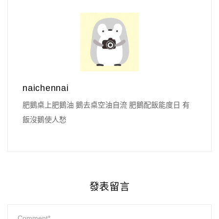
naichennai
肥鵝桌上肥鵝油 鵝去桌空油自流 肥鵝配飯能度日 有
飯沒鵝使人愁
發表留言