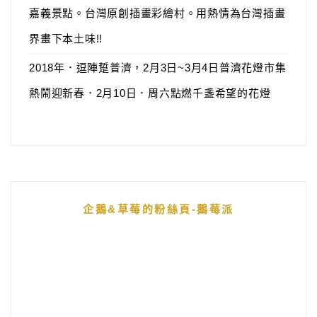
嘉義景點。台灣原創插畫彩繪村。用熱情為台灣插畫
界畫下本土味!!
2018年．逗陣踅普濟，2月3日~3月4日普濟花燈市集
熱鬧迎新春．2月10日．周六點燃千盞希望的花燈
企鵝&草莓的粉絲頁-鵝莓派