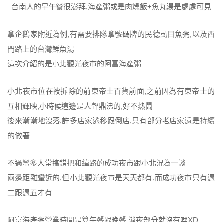
台南人的早午餐很澎拜,海產粥或是肉燥飯+魚丸湯是處處可見
拿企鵝家附近為例,有需要排隊拿號碼牌的民德虱目魚粥,以及西
門路上的台灣鮮魚湯
這次介紹的是小北觀光夜市的阿富海產粥
小北夜市位在被拆除的前東帝士百貨前面,之前因為有東帝士的
互相輝映,小時候這邊是人聲鼎沸的,好不熱鬧
後來漸漸地沒落,許多店家遷移跟倒店,只有部分老店家還是持續
的做著
不過蠻多人常搞錯把和緯路的成功夜市跟小北混為一談
兩邊距離蠻近的,但小北觀光夜市是天天都有,而成功夜市只有週
二跟週五才有
阿富海產粥營業時間是算午餐跟晚餐,消夜部分就沒有哩XD