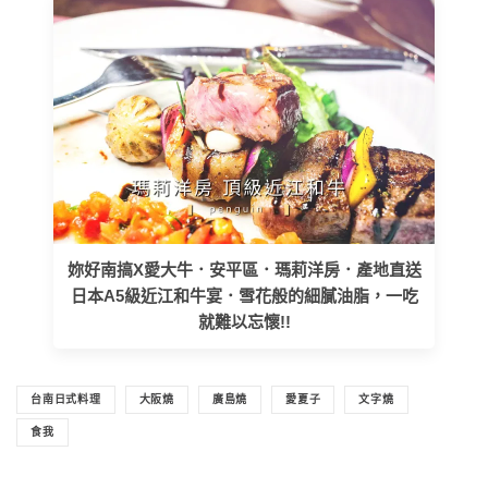
妳好南搞X愛大牛．安平區．瑪莉洋房．產地直送
日本A5級近江和牛宴．雪花般的細膩油脂，一吃
就難以忘懷!!
台南日式料理
大阪燒
廣島燒
愛夏子
文字燒
食我