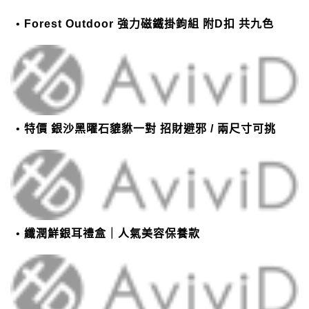
Forest Outdoor 強力磁鐵掛鉤組 附D扣 共九色
特價 銀沙黑曜石貔貅一對 招財避邪 / 兩尺寸可挑
纖潤鮮銀耳禮盒｜人氣美容保養款