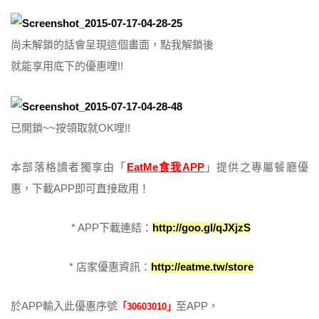
尚未解鎖的話會呈現這個畫面，點我解鎖後
就能享用底下的優惠哩!!
已開鎖~~按領取就OK哩!!
本部落格讀者獨享由「
EatMe食我APP
」提供之專屬餐廳優
惠，下載APP即可直接啟用！
* APP下載連結：
http://goo.gl/qJXjzS
* 店家優惠資訊：
http://eatme.tw/store
於APP輸入此優惠序號
至APP，
「30603010」