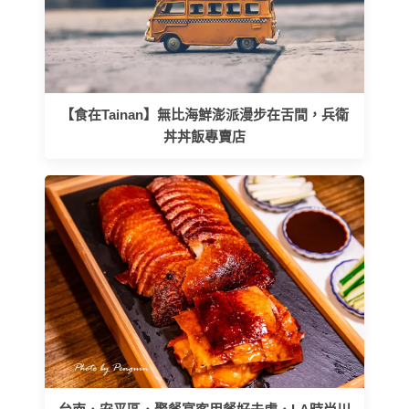
【食在Tainan】無比海鮮澎派漫步在舌間，兵衛
丼丼飯專賣店