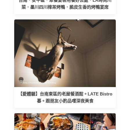
台南．安平區．聚餐宴客用餐好去處．LA時尚川
菜．墨川四川樟茶烤鴨．脆皮生香的烤鴨宴席
【愛體驗】台南東區的老屋餐酒館。LATE Bistro
暮。跟朋友小酌品嚐深夜美食