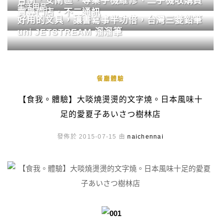
台南．安南區．專業手機維修、二手機收購買
生活用品
賣專門店．不二通訊
好用的文具，讓書寫事半功倍，台灣三菱鉛筆
uni JETSTREAM 溜溜筆
餐廳體驗
【食我。體驗】大啖燒燙燙的文字燒。日本風味十
足的愛夏子あいさつ樹林店
發佈於 2015-07-15 由
naichennai