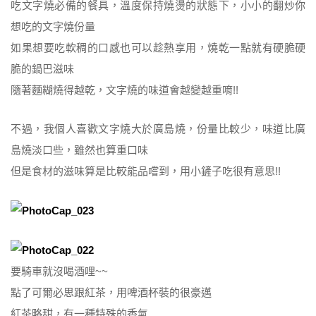
吃文字燒必備的餐具，溫度保持燒燙的狀態下，小小的翻炒你
想吃的文字燒份量
如果想要吃軟稠的口感也可以趁熱享用，燒乾一點就有硬脆硬
脆的鍋巴滋味
隨著麵糊燒得越乾，文字燒的味道會越變越重唷!!
不過，我個人喜歡文字燒大於廣島燒，份量比較少，味道比廣
島燒淡口些，雖然也算重口味
但是食材的滋味算是比較能品嚐到，用小鏟子吃很有意思!!
要騎車就沒喝酒哩~~
點了可爾必思跟紅茶，用啤酒杯裝的很豪邁
紅茶略甜，有一種特殊的香氣