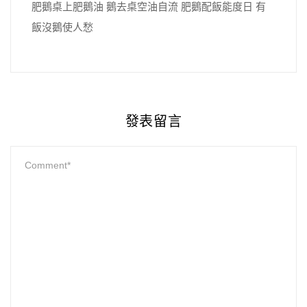
肥鵝桌上肥鵝油 鵝去桌空油自流 肥鵝配飯能度日 有
飯沒鵝使人愁
發表留言