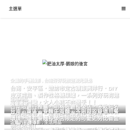
主選單
肥油太厚-鵝娘的後宮
企鵝的手機攝影
,
台南好好玩旅遊觀光景點
台南．安平區．遊訪市定古蹟東興洋行．DIY
皮革戒指、製作性格糖果罐，一系列好玩有趣
生活用品
的手作體驗，大人小孩不亦樂乎！！
餐廳體驗
台南眼鏡行推薦．明格眼鏡長榮店．多款知名
台南．東區．眷麵牛肉麵．不限時的舒適用餐
品牌眼鏡專賣．掌握時尚潮流配鏡美學。
環境．還有眷麵長榮店限定的可愛史努比盲盒
企鵝的相機攝影
,
生活用品
抽獎活動!!