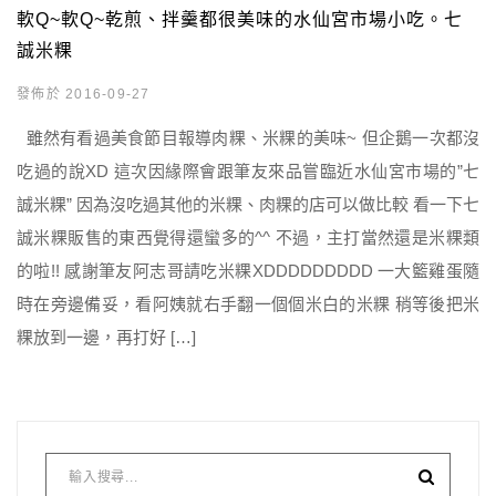
軟Q~軟Q~乾煎、拌羹都很美味的水仙宮市場小吃。七
誠米粿
發佈於 2016-09-27
雖然有看過美食節目報導肉粿、米粿的美味~ 但企鵝一次都沒
吃過的說XD 這次因緣際會跟筆友來品嘗臨近水仙宮市場的”七
誠米粿” 因為沒吃過其他的米粿、肉粿的店可以做比較 看一下七
誠米粿販售的東西覺得還蠻多的^^ 不過，主打當然還是米粿類
的啦!! 感謝筆友阿志哥請吃米粿XDDDDDDDDD 一大籃雞蛋隨
時在旁邊備妥，看阿姨就右手翻一個個米白的米粿 稍等後把米
粿放到一邊，再打好 […]