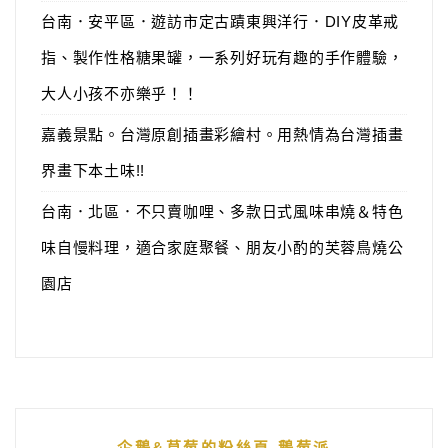
台南．安平區．遊訪市定古蹟東興洋行．DIY皮革戒
指、製作性格糖果罐，一系列好玩有趣的手作體驗，
大人小孩不亦樂乎！！
嘉義景點。台灣原創插畫彩繪村。用熱情為台灣插畫
界畫下本土味!!
台南．北區．不只賣咖哩、多款日式風味串燒＆特色
味自慢料理，適合家庭聚餐、朋友小酌的芙蓉鳥燒公
園店
企鵝&草莓的粉絲頁-鵝莓派