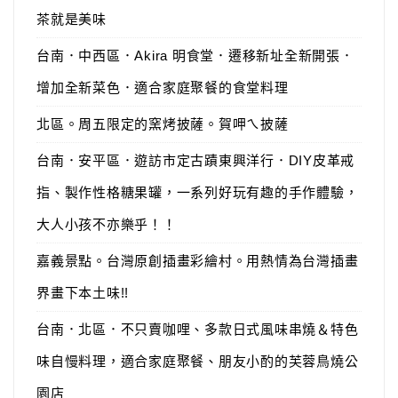
茶就是美味
台南．中西區．Akira 明食堂．遷移新址全新開張．
增加全新菜色．適合家庭聚餐的食堂料理
北區。周五限定的窯烤披薩。賀呷ㄟ披薩
台南．安平區．遊訪市定古蹟東興洋行．DIY皮革戒
指、製作性格糖果罐，一系列好玩有趣的手作體驗，
大人小孩不亦樂乎！！
嘉義景點。台灣原創插畫彩繪村。用熱情為台灣插畫
界畫下本土味!!
台南．北區．不只賣咖哩、多款日式風味串燒＆特色
味自慢料理，適合家庭聚餐、朋友小酌的芙蓉鳥燒公
園店