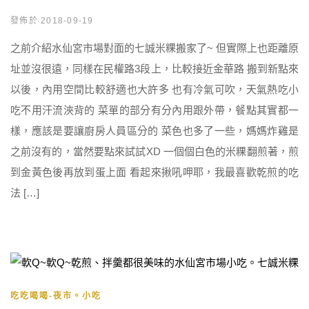
發佈於 2018-09-19
之前介紹水仙宮市場對面的七誠米粿搬家了~ 但實際上也距離原
址並沒很遠，同樣在民權路3段上，比較接近金華路 搬到新點來
以後，內用空間比較舒適也大許多 也有冷氣可吹，天氣熱吃小
吃不用汗流浹背的 菜單的部分有分內用跟外帶，餐點其實都一
樣，應該是要讓廚房人員區分的 菜色也多了一些，媽媽炸雞是
之前沒有的，當然要點來試試XD 一個個白色的米粿翻煎著，煎
到金黃色後再放到蛋上面 看起來揪吼呷耶，我最喜歡乾煎的吃
法 […]
吃吃喝喝-夜市。小吃