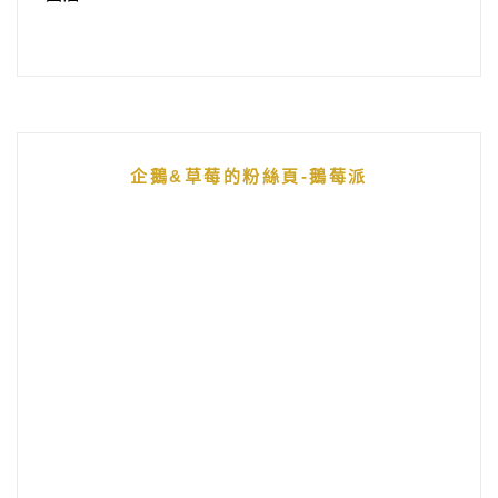
企鵝&草莓的粉絲頁-鵝莓派