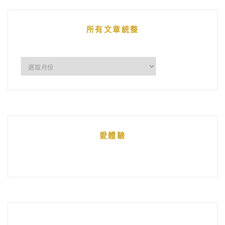
文
章
所有文章統整
所
有
文
章
統
愛體驗
整