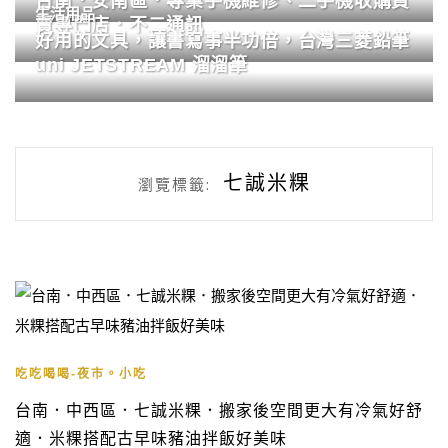
台南．安南區．專業手機維修、二手機收購買
生活用品
賣專門店．不二通訊
好用的文具，讓書寫事半功倍，台灣三菱鉛筆
uni JETSTREAM 溜溜筆
七誠米粿
瀏覽標籤:
吃吃喝喝-夜市。小吃
台南．中西區．七誠米粿．搬家後空間更大有冷氣好舒
適．米粿搭配古早味豬油拌飯好美味