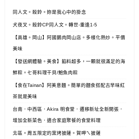
同人文。殺鈴。妳是我心中的掛念
犬夜叉。殺鈴CP同人文。轉世-重逢1-5
【高雄。岡山】阿國鵝肉岡山店。多樣化熱炒。平價
美味
【發送網體驗。美食】餡料超多，一顆就很滿足的海
鮮粽。七哥料理干貝/鮑魚肉粽
【食在Tainan】阿美意麵。簡單的麵食搭配古早味紅
茶就是美味
台南．中西區．Akira 明食堂．遷移新址全新開張．
增加全新菜色．適合家庭聚餐的食堂料理
北區。周五限定的窯烤披薩。賀呷ㄟ披薩