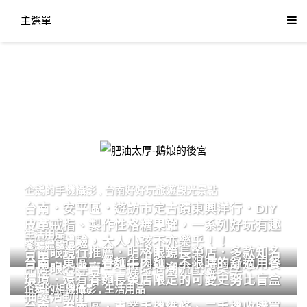
主選單
肥油太厚-鵝娘的後宮
企鵝的手機攝影
,
台南好好玩旅遊觀光景點
台南．安平區．遊訪市定古蹟東興洋行．DIY
皮革戒指、製作性格糖果罐，一系列好玩有趣
生活用品
的手作體驗，大人小孩不亦樂乎！！
餐廳體驗
台南眼鏡行推薦．明格眼鏡長榮店．多款知名
台南．東區．眷麵牛肉麵．不限時的舒適用餐
品牌眼鏡專賣．掌握時尚潮流配鏡美學。
環境．還有眷麵長榮店限定的可愛史努比盲盒
企鵝的相機攝影
,
生活用品
抽獎活動!!