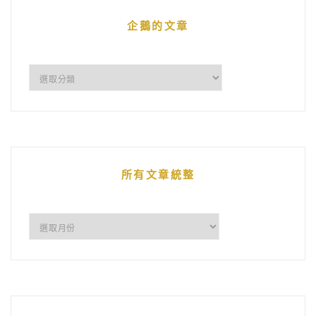
企鵝的文章
企
鵝
的
文
章
所有文章統整
所
有
文
章
統