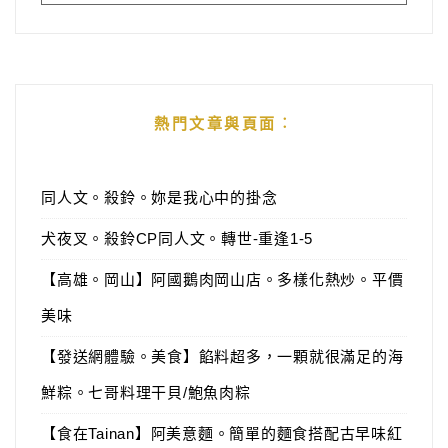
熱門文章與頁面︰
同人文。殺鈴。妳是我心中的掛念
犬夜叉。殺鈴CP同人文。轉世-重逢1-5
【高雄。岡山】阿國鵝肉岡山店。多樣化熱炒。平價
美味
【發送網體驗。美食】餡料超多，一顆就很滿足的海
鮮粽。七哥料理干貝/鮑魚肉粽
【食在Tainan】阿美意麵。簡單的麵食搭配古早味紅