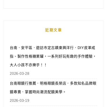
近期文章
台南．安平區．遊訪市定古蹟東興洋行．DIY皮革戒
指、製作性格糖果罐，一系列好玩有趣的手作體驗，
大人小孩不亦樂乎！！
2026-03-28
台南眼鏡行推薦．明格眼鏡長榮店．多款知名品牌眼
鏡專賣．掌握時尚潮流配鏡美學。
2026-03-19