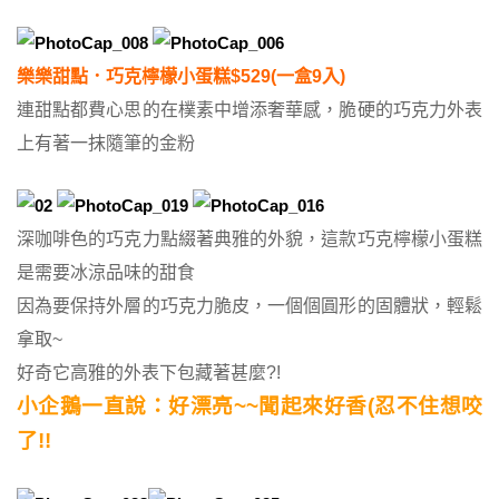
樂樂甜點．巧克檸檬小蛋糕$529(一盒9入)
連甜點都費心思的在樸素中增添奢華感，脆硬的巧克力外表
上有著一抹隨筆的金粉
深咖啡色的巧克力點綴著典雅的外貌，這款巧克檸檬小蛋糕
是需要冰涼品味的甜食
因為要保持外層的巧克力脆皮，一個個圓形的固體狀，輕鬆
拿取~
好奇它高雅的外表下包藏著甚麼?!
小企鵝一直說：好漂亮~~聞起來好香(忍不住想咬
了!!