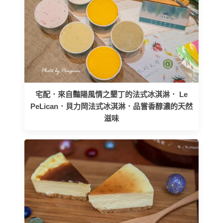
宅配．來自豔陽風情之墾丁的法式冰淇淋． Le
PeLican．貝力岡法式冰淇淋．品嘗香醇濃的天然
滋味