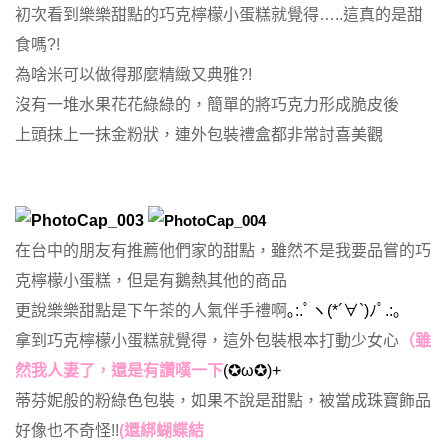
初次看到樂樂甜點的巧克檸檬小蛋糕就覺得…..這真的是甜
食嗎?!
為啥米可以做得那麼精緻又典雅?!
沒有一堆水果花花綠綠的，簡單的將巧克力形成脆皮後
上頭抹上一抹金粉狀，連外包裝禮盒都非常討喜美觀
在台中的朋友有推薦他們家的甜點，雖然不是我要品嘗的巧
克檸檬小蛋糕，但是有鵝熱其他的商品
更說樂樂甜點是下午茶的人氣伴手禮啊
｡:.ﾟヽ(*´∀`)ﾉﾟ.:｡
拿到巧克檸檬小蛋糕就覺得，這外包裝根本打動少女心
（雖
然我人妻了，還是有讚嘆一下
(✪ω✪)+
蒂芬妮般的粉綠色包裝，如果不說是甜點，被當成珠寶飾品
好像也不奇怪!!
(還綁蝴蝶結