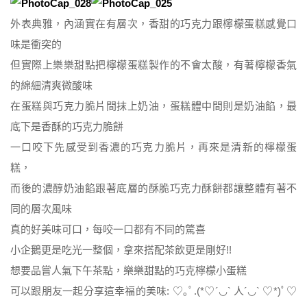
外表典雅，內涵實在有層次，香甜的巧克力跟檸檬蛋糕感覺口
味是衝突的
但實際上樂樂甜點把檸檬蛋糕製作的不會太酸，有著檸檬香氣
的綿細清爽微酸味
在蛋糕與巧克力脆片間抹上奶油，蛋糕體中間則是奶油餡，最
底下是香酥的巧克力脆餅
一口咬下先感受到香濃的巧克力脆片，再來是清新的檸檬蛋
糕，
而後的濃醇奶油餡跟著底層的酥脆巧克力酥餅都讓整體有著不
同的層次風味
真的好美味可口，每咬一口都有不同的驚喜
小企鵝更是吃光一整個，拿來搭配茶飲更是剛好!!
想要品嘗人氣下午茶點，樂樂甜點的巧克檸檬小蛋糕
可以跟朋友一起分享這幸福的美味: ♡｡ﾟ.(*♡´◡` 人´◡` ♡*)ﾟ♡