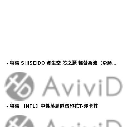
特價 SHISEIDO 資生堂 芯之麗 輕縈柔波（滑順潤澤）護髮乳 1000g
特價 【NFL】中性落肩隊伍印花T-淺卡其