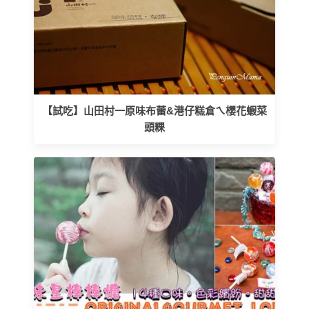
【試吃】山田村一原味布蕾&港仔糕倉ㄟ櫻花蝦菜
頭粿