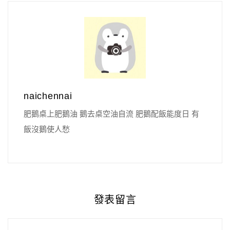
naichennai
肥鵝桌上肥鵝油 鵝去桌空油自流 肥鵝配飯能度日 有
飯沒鵝使人愁
發表留言