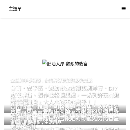
主選單
肥油太厚-鵝娘的後宮
企鵝的手機攝影
,
台南好好玩旅遊觀光景點
台南．安平區．遊訪市定古蹟東興洋行．DIY
皮革戒指、製作性格糖果罐，一系列好玩有趣
生活用品
的手作體驗，大人小孩不亦樂乎！！
餐廳體驗
台南眼鏡行推薦．明格眼鏡長榮店．多款知名
台南．東區．眷麵牛肉麵．不限時的舒適用餐
品牌眼鏡專賣．掌握時尚潮流配鏡美學。
環境．還有眷麵長榮店限定的可愛史努比盲盒
企鵝的相機攝影
,
生活用品
抽獎活動!!