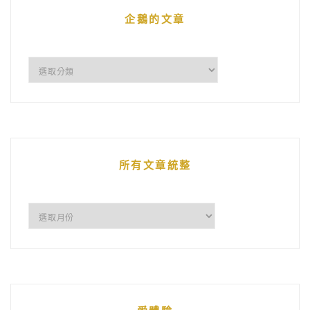
企鵝的文章
企
鵝
的
文
章
所有文章統整
所
有
文
章
統