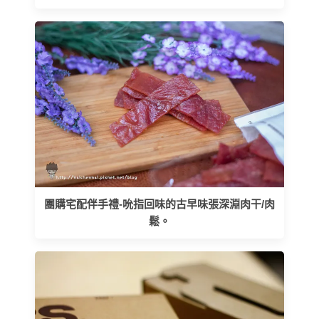
團購宅配伴手禮-吮指回味的古早味張深淵肉干/肉
鬆。