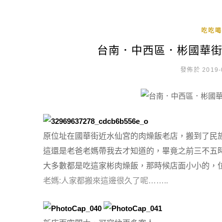
吃吃喝
台南．中西區．彬國華
發佈於 2019-
原位址在國華街近水仙宮的肉燥飯老店，搬到了民
這還是老爸老媽帶我去才知道的，畢竟之前三不五
大多數都是吃這家彬肉燥飯，那時候店面小小的，
老媽:人家都搬來這邊很久了呢……..