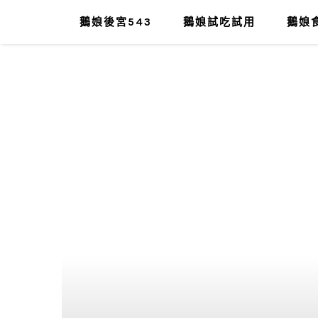
鵝娘後宮543
鵝娘試吃試用
鵝娘食
肥油太厚