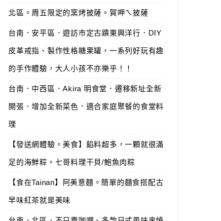
北區。周五限定的窯烤披薩。賀呷ㄟ披薩
台南．安平區．遊訪市定古蹟東興洋行．DIY
皮革戒指、製作性格糖果罐，一系列好玩有趣
的手作體驗，大人小孩不亦樂乎！！
台南．中西區．Akira 明食堂．遷移新址全新
開張．增加全新菜色．適合家庭聚餐的食堂料
理
【發送網體驗。美食】餡料超多，一顆就很滿
足的海鮮粽。七哥料理干貝/鮑魚肉粽
【食在Tainan】阿美意麵。簡單的麵食搭配古
早味紅茶就是美味
台南．北區．不只賣咖哩、多款日式風味串燒