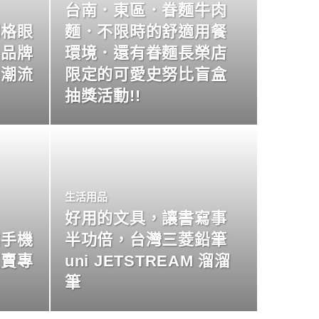
台南．東區．眷麵牛肉
明格眼
麵．不限時的舒適用餐
名品牌
環境．還有眷麵長榮店
尚潮流
限定的可愛史努比盲盒
抽獎活動!!
生活用品
好用的文具，讓書寫事
業手機
半功倍，台灣三菱鉛筆
買賣專
uni JETSTREAM 溜溜
筆