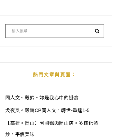
熱門文章與頁面︰
同人文。殺鈴。妳是我心中的掛念
犬夜叉。殺鈴CP同人文。轉世-重逢1-5
【高雄。岡山】阿國鵝肉岡山店。多樣化熱
炒。平價美味