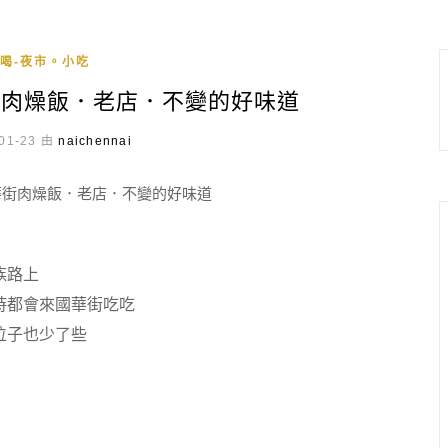
喝-夜市。小吃
街肉燥飯．老店．不變的好味道
01-23 由
naichennai
族路上
時都會來國華街吃吃
位子也少了些