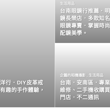
生活用品
台南眼鏡行推薦．
鏡長榮店．多款知
眼鏡專賣．掌握時
配鏡美學。
企鵝的相機攝影
,
生活用品
洋行．DIY皮革戒
台南．安南區．專
玩有趣的手作體驗，
維修、二手機收購
門店．不二通訊