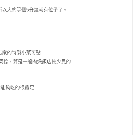
所以大約等個5分鐘就有位子了。
店家的特製小菜可點
菜粽，算是一般肉燥飯店較少見的
就能夠吃的很飽足