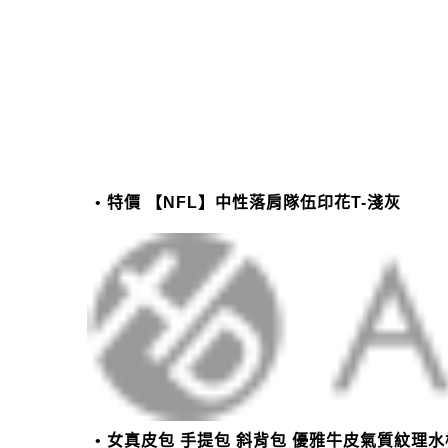
特價 【NFL】中性落肩隊伍印花T-淺灰
女真皮包 手提包 斜背包 優雅牛皮氣質紋理水桶包