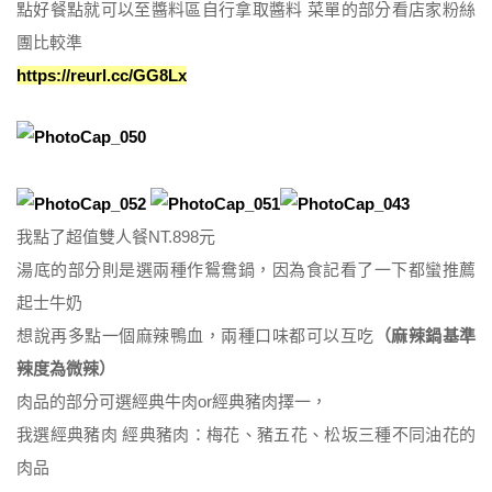
點好餐點就可以至醬料區自行拿取醬料 菜單的部分看店家粉絲
團比較準
https://reurl.cc/GG8Lx
我點了超值雙人餐NT.898元
湯底的部分則是選兩種作鴛鴦鍋，因為食記看了一下都蠻推薦
起士牛奶
想說再多點一個麻辣鴨血，兩種口味都可以互吃
（麻辣鍋基準
辣度為微辣）
肉品的部分可選經典牛肉or經典豬肉擇一，
我選經典豬肉 經典豬肉：梅花、豬五花、松坂三種不同油花的
肉品