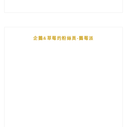
企鵝&草莓的粉絲頁-鵝莓派