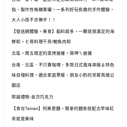
指、製作性格糖果罐，一系列好玩有趣的手作體驗，
大人小孩不亦樂乎！！
【發送網體驗。美食】餡料超多，一顆就很滿足的海
鮮粽。七哥料理干貝/鮑魚肉粽
北區。周五限定的窯烤披薩。賀呷ㄟ披薩
台南．北區．不只賣咖哩、多款日式風味串燒＆特色
味自慢料理，適合家庭聚餐、朋友小酌的芙蓉鳥燒公
園店
耶誕禮物-金莎巧克力
【食在Tainan】阿美意麵。簡單的麵食搭配古早味紅
茶就是美味