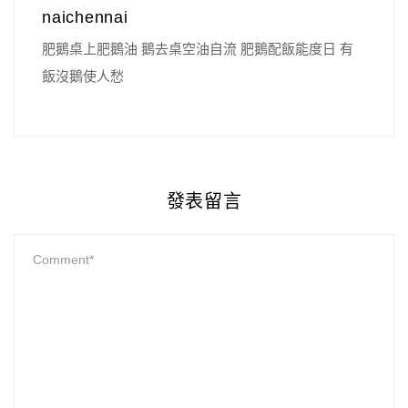
naichennai
肥鵝桌上肥鵝油 鵝去桌空油自流 肥鵝配飯能度日 有
飯沒鵝使人愁
發表留言