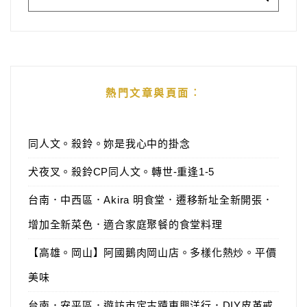
熱門文章與頁面︰
同人文。殺鈴。妳是我心中的掛念
犬夜叉。殺鈴CP同人文。轉世-重逢1-5
台南．中西區．Akira 明食堂．遷移新址全新開張．
增加全新菜色．適合家庭聚餐的食堂料理
【高雄。岡山】阿國鵝肉岡山店。多樣化熱炒。平價
美味
台南．安平區．遊訪市定古蹟東興洋行．DIY皮革戒