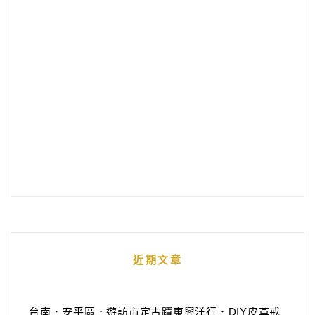
近期文章
台南．安平區．遊訪市定古蹟東興洋行．DIY皮革戒