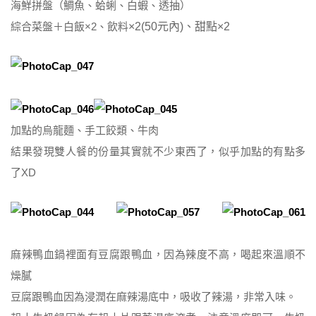
海鮮拼盤（鯛魚、蛤蜊、白蝦、透抽）
綜合菜盤＋白飯×2、飲料
×2(50元內)
、甜點
×2
加點的烏龍麵、手工餃類、牛肉
結果發現雙人餐的份量其實就不少東西了，似乎加點的有點多
了XD
麻辣鴨血鍋裡面有豆腐跟鴨血，因為辣度不高，喝起來溫順不
燥膩
豆腐跟鴨血因為浸潤在麻辣湯底中，吸收了辣湯，非常入味。