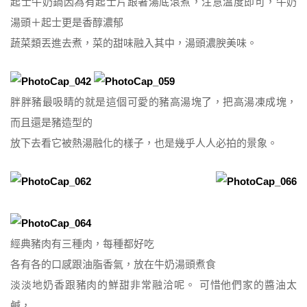
起士牛奶鍋因為有起士片跟著湯底滾煮，注意溫度即可，牛奶
湯頭＋起士更是香醇濃郁
蔬菜類丟進去煮，菜的甜味融入其中，湯頭濃腴美味。
胖胖豬最吸睛的就是這個可愛的豬高湯塊了，把高湯凍成塊，
而且還是豬造型的
放下去看它被熱湯融化的樣子，也是幾乎人人必拍的景象。
經典豬肉有三種肉，每種都好吃
各有各的口感跟油脂香氣，放在牛奶湯頭煮食
淡淡地奶香跟豬肉的鮮甜非常融洽呢。 可惜他們家的醬油太
鹹，