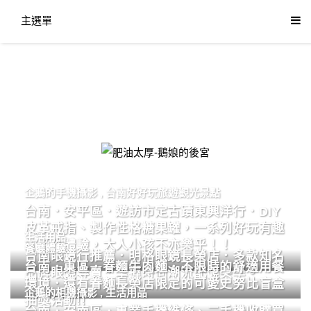
主選單
肥油太厚-鵝娘的後宮
企鵝的手機攝影
,
台南好好玩旅遊觀光景點
台南．安平區．遊訪市定古蹟東興洋行．DIY
皮革戒指、製作性格糖果罐，一系列好玩有趣
生活用品
的手作體驗，大人小孩不亦樂乎！！
餐廳體驗
台南眼鏡行推薦．明格眼鏡長榮店．多款知名
台南．東區．眷麵牛肉麵．不限時的舒適用餐
品牌眼鏡專賣．掌握時尚潮流配鏡美學。
環境．還有眷麵長榮店限定的可愛史努比盲盒
企鵝的相機攝影
,
生活用品
抽獎活動!!