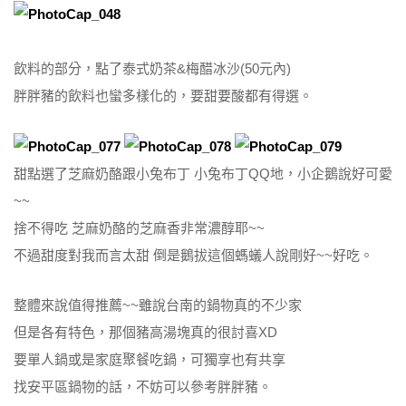
飲料的部分，點了泰式奶茶&梅醋冰沙(50元內)
胖胖豬的飲料也蠻多樣化的，要甜要酸都有得選。
甜點選了芝麻奶酪跟小兔布丁 小兔布丁QQ地，小企鵝說好可愛
~~
捨不得吃 芝麻奶酪的芝麻香非常濃醇耶~~
不過甜度對我而言太甜 倒是鵝拔這個螞蟻人說剛好~~好吃。
整體來說值得推薦~~雖說台南的鍋物真的不少家
但是各有特色，那個豬高湯塊真的很討喜XD
要單人鍋或是家庭聚餐吃鍋，可獨享也有共享
找安平區鍋物的話，不妨可以參考胖胖豬。