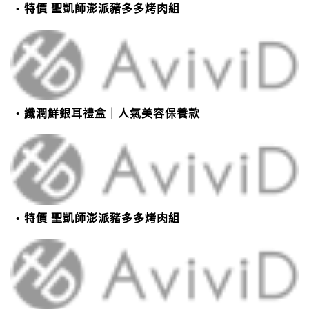
特價 聖凱師澎派豬多多烤肉組
纖潤鮮銀耳禮盒｜人氣美容保養款
特價 聖凱師澎派豬多多烤肉組