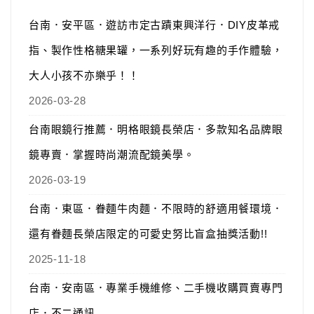
台南．安平區．遊訪市定古蹟東興洋行．DIY皮革戒
指、製作性格糖果罐，一系列好玩有趣的手作體驗，
大人小孩不亦樂乎！！
2026-03-28
台南眼鏡行推薦．明格眼鏡長榮店．多款知名品牌眼
鏡專賣．掌握時尚潮流配鏡美學。
2026-03-19
台南．東區．眷麵牛肉麵．不限時的舒適用餐環境．
還有眷麵長榮店限定的可愛史努比盲盒抽獎活動!!
2025-11-18
台南．安南區．專業手機維修、二手機收購買賣專門
店．不二通訊