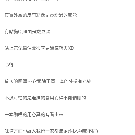
其實外層的皮有點像是裹粉過的感覺
有點黏Q,裡面是嫩豆腐
沾上蒜泥醬油膏很容易盤底朝天XD
心得
這次的團購~~企鵝除了買一本的外還有老紳
不過可惜的是老紳的食用心得不如預期的
一本咖哩的用心真的有看出來
味道方面也讓人我們一家都滿足(個人觀感不同)