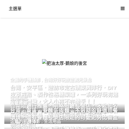
主選單
肥油太厚-鵝娘的後宮
企鵝的手機攝影
,
台南好好玩旅遊觀光景點
台南．安平區．遊訪市定古蹟東興洋行．DIY
皮革戒指、製作性格糖果罐，一系列好玩有趣
生活用品
的手作體驗，大人小孩不亦樂乎！！
餐廳體驗
台南眼鏡行推薦．明格眼鏡長榮店．多款知名
台南．東區．眷麵牛肉麵．不限時的舒適用餐
品牌眼鏡專賣．掌握時尚潮流配鏡美學。
環境．還有眷麵長榮店限定的可愛史努比盲盒
企鵝的相機攝影
,
生活用品
抽獎活動!!