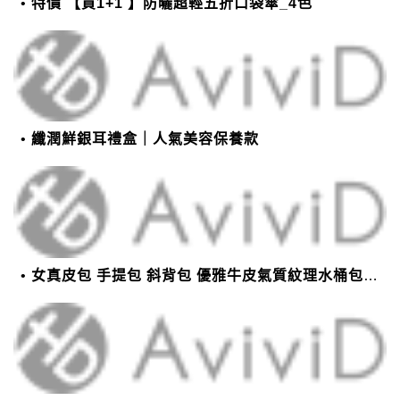
特價 【買1+1 】防曬超輕五折口袋傘_4色
纖潤鮮銀耳禮盒｜人氣美容保養款
女真皮包 手提包 斜背包 優雅牛皮氣質紋理水桶包(2色)【XBO7950112】＊艾美時尚(現+預)