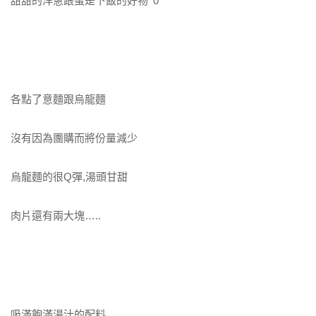
甜甜的洋蔥跟蛋是下飯的好物^0^
各點了意麵跟烏龍麵
沒有因為團購而將份量減少
烏龍麵的很Q彈,湯頭甘甜
肉片還有兩大塊…..
吸滿飽滿湯汁的配料….