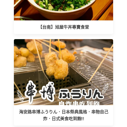
【台南】旭屋牛丼專賣食堂
海安路串博ふうりん．日本祭典風格．串物自己
炸．日式美食吃到飽!!