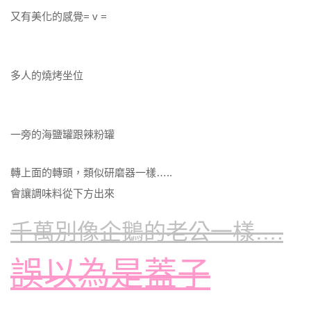
又有美化的感覺= v =
多人的燒烤坐位
一旁的海鹽罐跟辣粉罐
轉上面的轉頭，類似研磨器一樣…..
會讓調味料從下方出來
千萬別像企鵝的老公一樣….
誤以為是蓋子