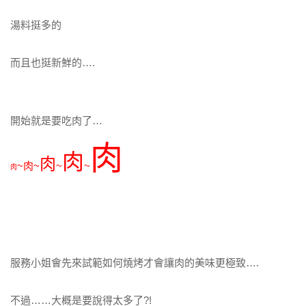
湯料挺多的
而且也挺新鮮的….
開始就是要吃肉了…
肉
肉
肉
~肉~
~
~
肉
服務小姐會先來試範如何燒烤才會讓肉的美味更極致….
不過……大概是要說得太多了?!