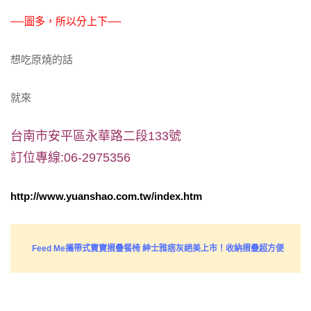
—-圖多，所以分上下—-
想吃原燒的話
就來
台南市安平區永華路二段133號
訂位專線:06-2975356
http://www.yuanshao.com.tw/index.htm
Feed Me攜帶式寶寶摺疊餐椅 紳士雅痞灰絕美上市！收納摺疊超方便