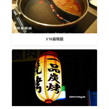
X'M麻辣鍋