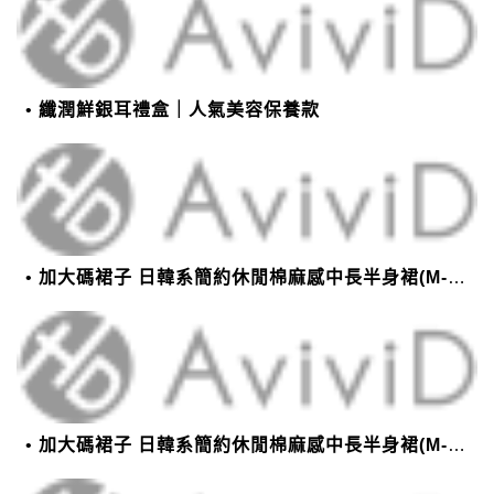
纖潤鮮銀耳禮盒｜人氣美容保養款
加大碼裙子 日韓系簡約休閒棉麻感中長半身裙(M-2XL)【XMS54038】＊艾美時尚(現+預)
加大碼裙子 日韓系簡約休閒棉麻感中長半身裙(M-2XL)【XMS54038】＊艾美時尚(現+預)