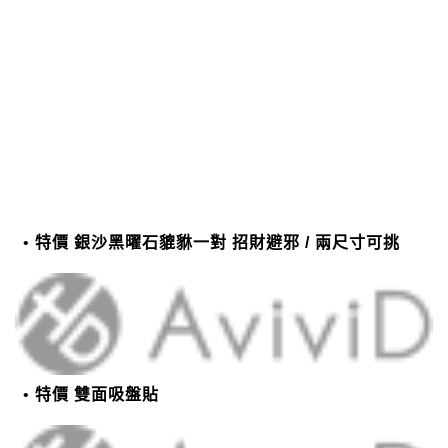
特價 銀沙黑曜石貔貅一對 招財避邪 / 兩尺寸可挑
特價 雙面吸盤貼