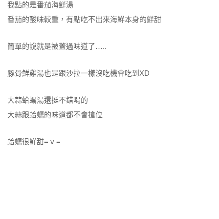
我點的是番茄海鮮湯
番茄的酸味較重，有點吃不出來海鮮本身的鮮甜
簡單的說就是被蓋過味道了…..
豚骨鮮雞湯也是跟沙拉一樣沒吃機會吃到XD
大蒜蛤蠣湯還挺不錯喝的
大蒜跟蛤蠣的味道都不會搶位
蛤蠣很鮮甜= v =