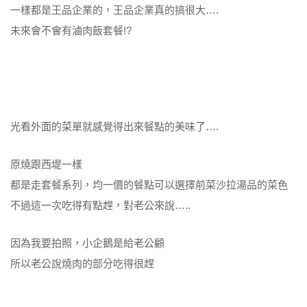
一樣都是王品企業的，王品企業真的搞很大….
未來會不會有滷肉飯套餐!?
光看外面的菜單就感覺得出來餐點的美味了….
原燒跟西堤一樣
都是走套餐系列，均一價的餐點可以選擇前菜沙拉湯品的菜色
不過這一次吃得有點趕，對老公來說…..
因為我要拍照，小企鵝是給老公顧
所以老公說燒肉的部分吃得很趕