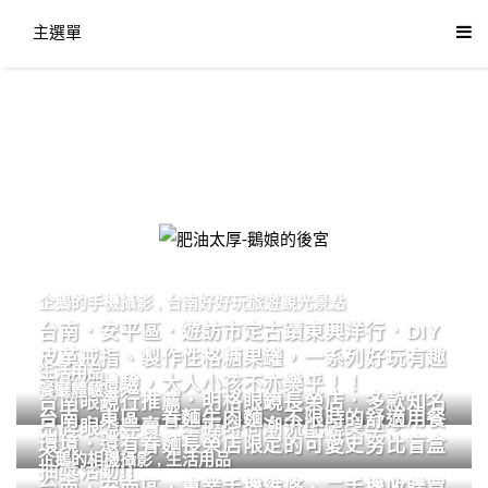
主選單
肥油太厚-鵝娘的後宮
企鵝的手機攝影
,
台南好好玩旅遊觀光景點
台南．安平區．遊訪市定古蹟東興洋行．DIY
皮革戒指、製作性格糖果罐，一系列好玩有趣
生活用品
的手作體驗，大人小孩不亦樂乎！！
餐廳體驗
台南眼鏡行推薦．明格眼鏡長榮店．多款知名
台南．東區．眷麵牛肉麵．不限時的舒適用餐
品牌眼鏡專賣．掌握時尚潮流配鏡美學。
環境．還有眷麵長榮店限定的可愛史努比盲盒
企鵝的相機攝影
,
生活用品
抽獎活動!!