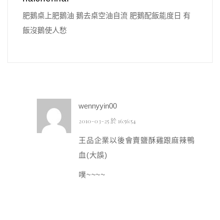
肥鵝桌上肥鵝油 鵝去桌空油自流 肥鵝配飯能度日 有
飯沒鵝使人愁
wennyyin00
2010-03-25 於 16:56:54
王品企業以後會賣鹽酥雞跟麻辣鴨
血(大誤)
噗~~~~