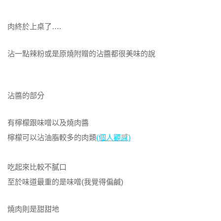
肉終於上桌了….
沾一點辣粉或是原燒附贈的沾醬都很美味的說
沾醬的部分
有檸檬跟味噌以及燒肉醬
檸檬可以沾油脂較多的肉類
(個人觀感)
吃起來比較不膩口
至於味道最重的是味噌(我覺得偏鹹)
燒肉則是甜甜地