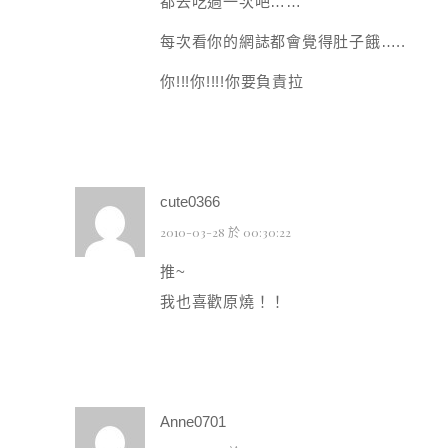
都去吃過一次吧……
每次看你的網誌都會覺得肚子餓…..
你!!!你!!!!你要負責拉
cute0366
2010-03-28 於 00:30:22
推~
我也喜歡原燒！！
Anne0701