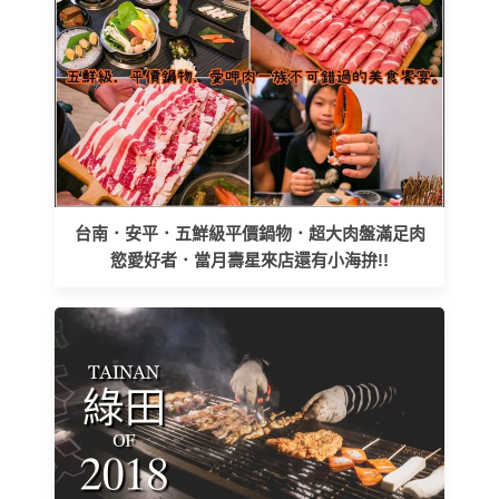
台南．安平．五鮮級平價鍋物．超大肉盤滿足肉
慾愛好者．當月壽星來店還有小海拚!!