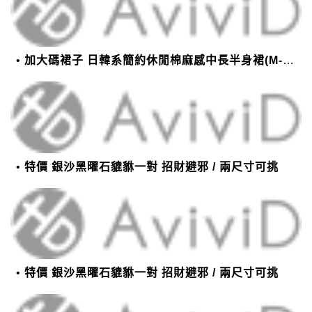
加大碼裙子 日韓系簡約休閒棉麻感中長半身裙(M-2XL)【XMS54038】＊艾美時尚(現+預)
特價 銀沙黑曜石貔貅一對 招財避邪 / 兩尺寸可挑
特價 銀沙黑曜石貔貅一對 招財避邪 / 兩尺寸可挑