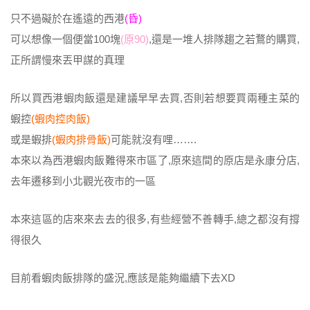
只不過礙於在遙遠的西港
(昏)
可以想像一個便當100塊
(原90)
,還是一堆人排隊趨之若鶩的購買,
正所謂慢來丟甲謀的真理
所以買西港蝦肉飯還是建議早早去買,否則若想要買兩種主菜的
蝦控
(蝦肉控肉飯)
或是蝦排
(蝦肉排骨飯)
可能就沒有哩…….
本來以為西港蝦肉飯難得來市區了,原來這間的原店是永康分店,
去年遷移到小北觀光夜市的一區
本來這區的店來來去去的很多,有些經營不善轉手,總之都沒有撐
得很久
目前看蝦肉飯排隊的盛況,應該是能夠繼續下去XD