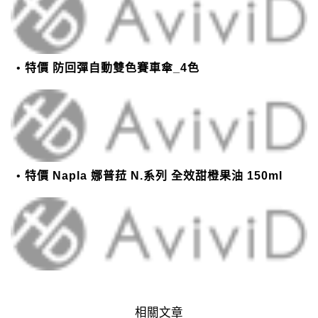
特價 防回彈自動雙色賽車傘_4色
特價 Napla 娜普菈 N.系列 全效甜橙果油 150ml
相關文章