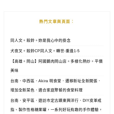
熱門文章與頁面︰
同人文。殺鈴。妳是我心中的掛念
犬夜叉。殺鈴CP同人文。轉世-重逢1-5
【高雄。岡山】阿國鵝肉岡山店。多樣化熱炒。平價
美味
台南．中西區．Akira 明食堂．遷移新址全新開張．
增加全新菜色．適合家庭聚餐的食堂料理
台南．安平區．遊訪市定古蹟東興洋行．DIY皮革戒
指、製作性格糖果罐，一系列好玩有趣的手作體驗，