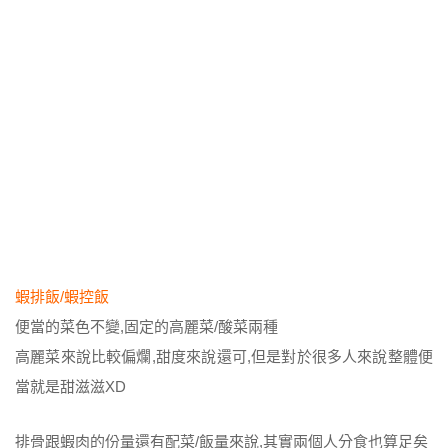
蝦排飯/蝦控飯
便當的菜色不變,固定的高麗菜/酸菜兩種
高麗菜來說比較偏爛,甜度來說還可,但是對於很多人來說整體便
當就是甜滋滋XD
排骨跟蝦肉的份量還有配菜/飯量來說,其實兩個人分食也算足矣