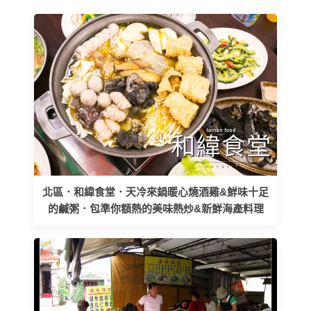
北區．和緯食堂．天冷來鍋暖心燒酒雞&鮮味十足
的鹹粥．包準你額熱的美味熱炒&新鮮海產料理