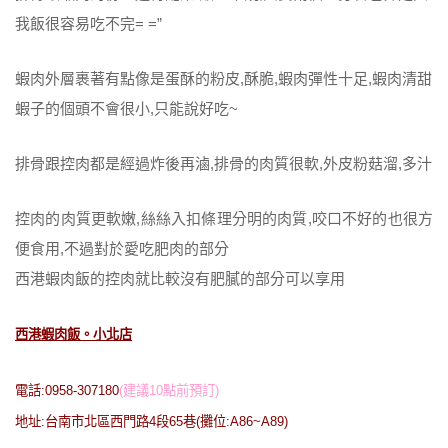
我飯很容易吃不完= =”
蝦肉外層裹著有點像是蛋酥的粉皮,酥脆,蝦肉彈性十足,蝦肉清甜
蝦子的個頭不會很小,只能說好吃~
排骨跟控肉都是經過炸後再滷,排骨的肉質很軟,外皮粉菇溜,多汁
控肉的肉質更軟嫩,絲絲入扣條理分明的肉質,咬口不好的也很方
便食用,不過對於愛吃肥肉的部分
西港蝦肉飯的控肉就比較沒有肥膩的部分可以享用
西港蝦肉飯。小北店
電話:0958-307180
(建議10點前預訂)
地址:台南市北區西門路4段65巷(攤位:A86~A89)