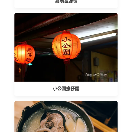
嘉展當歸鴨
小公園擔仔麵