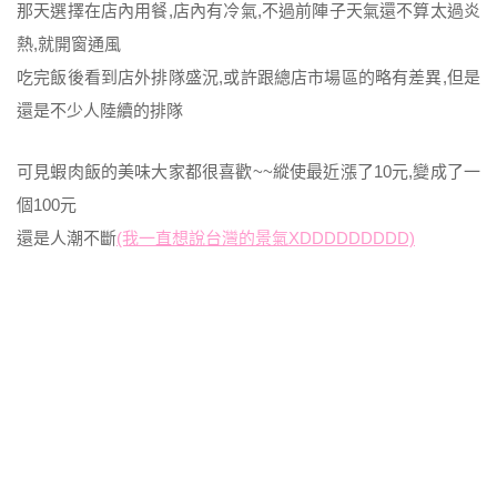
那天選擇在店內用餐,店內有冷氣,不過前陣子天氣還不算太過炎
熱,就開窗通風
吃完飯後看到店外排隊盛況,或許跟總店市場區的略有差異,但是
還是不少人陸續的排隊
可見蝦肉飯的美味大家都很喜歡~~縱使最近漲了10元,變成了一
個100元
還是人潮不斷
(我一直想說台灣的景氣XDDDDDDDDD)