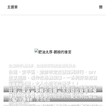
主選單
肥油太厚-鵝娘的後宮
企鵝的手機攝影
,
台南好好玩旅遊觀光景點
台南．安平區．遊訪市定古蹟東興洋行．DIY
皮革戒指、製作性格糖果罐，一系列好玩有趣
生活用品
的手作體驗，大人小孩不亦樂乎！！
餐廳體驗
台南眼鏡行推薦．明格眼鏡長榮店．多款知名
台南．東區．眷麵牛肉麵．不限時的舒適用餐
品牌眼鏡專賣．掌握時尚潮流配鏡美學。
環境．還有眷麵長榮店限定的可愛史努比盲盒
企鵝的相機攝影
,
生活用品
抽獎活動!!