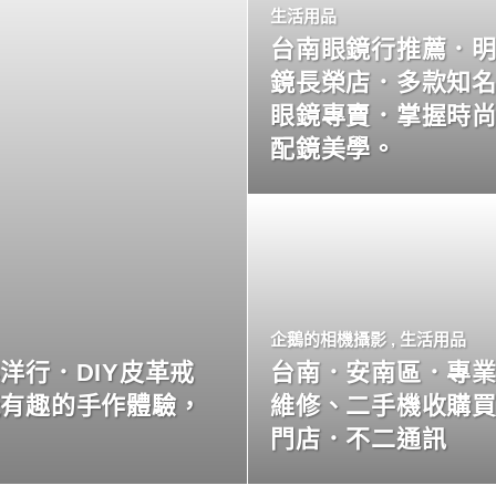
生活用品
台南眼鏡行推薦．
鏡長榮店．多款知
眼鏡專賣．掌握時
配鏡美學。
企鵝的相機攝影
,
生活用品
洋行．DIY皮革戒
台南．安南區．專
玩有趣的手作體驗，
維修、二手機收購
門店．不二通訊