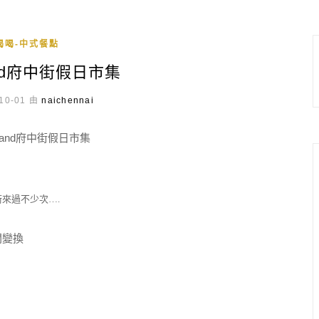
喝喝-中式餐點
nd府中街假日市集
10-01 由
naichennai
來過不少次….
間變換