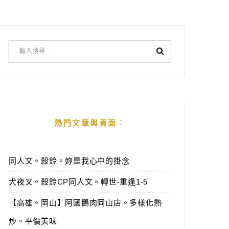
熱門文章與頁面︰
同人文。殺鈴。妳是我心中的掛念
犬夜叉。殺鈴CP同人文。轉世-重逢1-5
【高雄。岡山】阿國鵝肉岡山店。多樣化熱
炒。平價美味