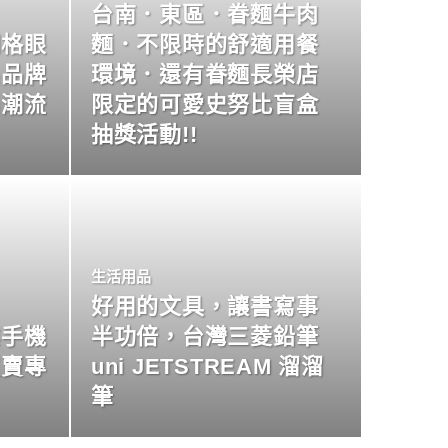
台南．東區．眷麵牛肉
明格眼
麵．不限時的舒適用餐
名品牌
環境．還有眷麵長榮店
尚潮流
限定的可愛史努比盲盒
抽獎活動!!
生活用品
好用的文具，讓書寫事
業手機
半功倍，台灣三菱鉛筆
買賣專
uni JETSTREAM 溜溜
筆