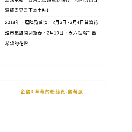
灣插畫界畫下本土味!!
2018年．逗陣踅普濟，2月3日~3月4日普濟花
燈市集熱鬧迎新春．2月10日．周六點燃千盞
希望的花燈
企鵝&草莓的粉絲頁-鵝莓派