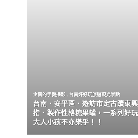
企鵝的手機攝影
,
台南好好玩旅遊觀光景點
台南．安平區．遊訪市定古蹟東興
指、製作性格糖果罐，一系列好
大人小孩不亦樂乎！！