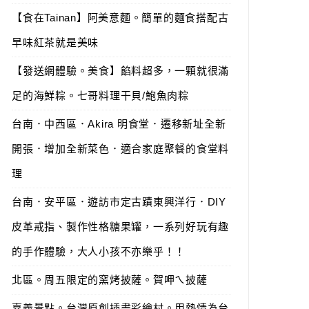
【食在Tainan】阿美意麵。簡單的麵食搭配古
早味紅茶就是美味
【發送網體驗。美食】餡料超多，一顆就很滿
足的海鮮粽。七哥料理干貝/鮑魚肉粽
台南．中西區．Akira 明食堂．遷移新址全新
開張．增加全新菜色．適合家庭聚餐的食堂料
理
台南．安平區．遊訪市定古蹟東興洋行．DIY
皮革戒指、製作性格糖果罐，一系列好玩有趣
的手作體驗，大人小孩不亦樂乎！！
北區。周五限定的窯烤披薩。賀呷ㄟ披薩
嘉義景點。台灣原創插畫彩繪村。用熱情為台