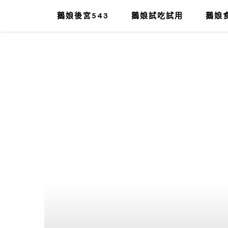
鵝娘後宮543
鵝娘試吃試用
鵝娘食
肥油太厚