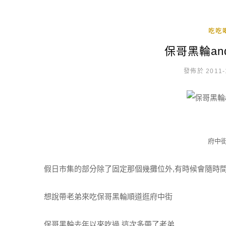
吃吃
保哥黑輪a
發佈於 2011-
府中街
假日市集的部分除了固定那個幾攤位外,有時候會隨時
想說帶老弟來吃保哥黑輪順道逛府中街
保哥黑輪去年以來吃過,這次多帶了老弟