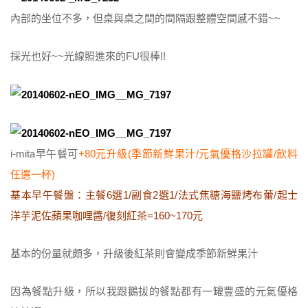
內部的坐位不多，但桌與桌之間的間隔跟整體空間感不錯~~
採光也好~~光線照進來的FU很棒!!
i-mita早午餐可
+80元升級(季節新鮮果汁/元氣優格沙拉罐/飲料
任選一杯)
基本早午餐盤：主餐6選1/副食2選1/法式焦糖海鹽烤布蕾/起士
洋芋泥佐蘋果咖哩醬/復刻紅茶=160~170元
基本的份量就頗多，升級後紅茶則會變成季節新鮮果汁
因為餐點升級，所以我跟鵝拔的餐點都有一罐豐盛的元氣優格