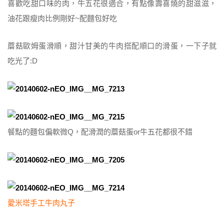
喜歡吃甜口味的肉，牛五花很適合，有點像壽喜燒的甜滋滋，
油花跟瘦肉比例剛好~配麵包好吃
蘑菇歐姆蛋滑順，甜汁甘美的牛肉搭配順口的滑蛋，一下子就
吃光了:D
餐點的麵包偏軟微Q，配滑潤的蘑菇蛋or牛五花都很不錯
愛米塔手工牛肉丸子