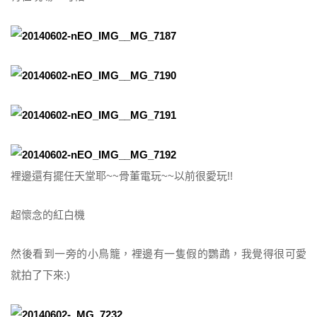
裡邊還有擺任天堂耶~~骨董電玩~~以前很愛玩!!
超懷念的紅白機
然後看到一旁的小鳥籠，裡邊有一隻假的鸚鵡，我覺得很可愛
就拍了下來:)