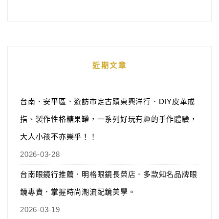
近期文章
台南．安平區．遊訪市定古蹟東興洋行．DIY皮革戒
指、製作性格糖果罐，一系列好玩有趣的手作體驗，
大人小孩不亦樂乎！！
2026-03-28
台南眼鏡行推薦．明格眼鏡長榮店．多款知名品牌眼
鏡專賣．掌握時尚潮流配鏡美學。
2026-03-19