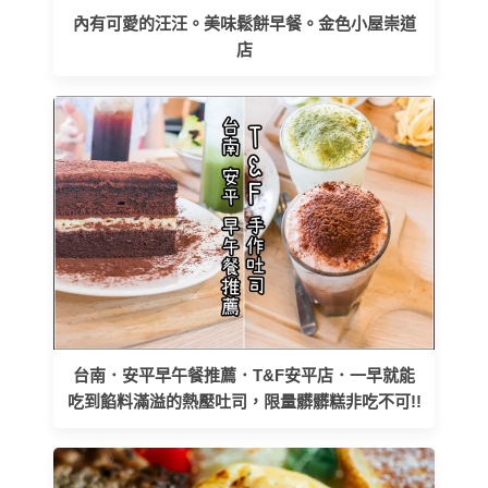
內有可愛的汪汪。美味鬆餅早餐。金色小屋崇道
店
台南．安平早午餐推薦．T&F安平店．一早就能
吃到餡料滿溢的熱壓吐司，限量髒髒糕非吃不可!!