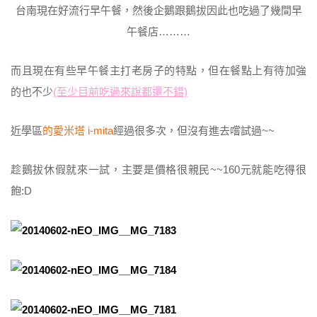
台南現在好流行早午餐，然後企鵝跟鵝拔因此也吃過了幾間早
午餐店………
而且現在有些早午餐主打老房子的特點，但在餐點上有待加強
的也不少
(至少目前吃過來說都還不錯)
近學區
的愛米塔 i-mita
經過很多次，但沒有進去嚐試過~~
趁鵝拔休假就來一試，主要是價格很親民~~160元就能吃得很
飽:D