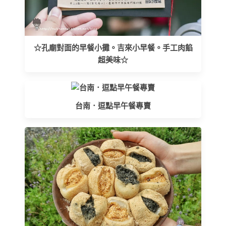
☆孔廟對面的早餐小攤。吉來小早餐。手工肉餡
超美味☆
台南．逗點早午餐專賣