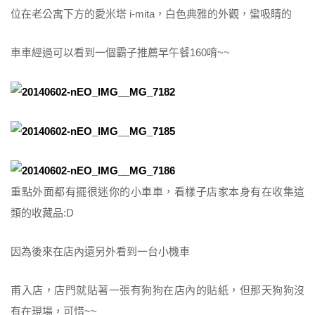
位在老公寓下方的愛米塔 i-mita，白色典雅的外觀，蠻吸睛的
車車經過可以看到一個霸子推薦早午餐160唷~~
重點外面都有擺很迷你的小車車，看樣子店家本身有在收集這
類的收藏品:D
因為後來在店內還另外看到一台小機車
甫入店，店門就貼著一張有狗狗在店內的貼紙，但那天狗狗沒
有在現場，可惜~~