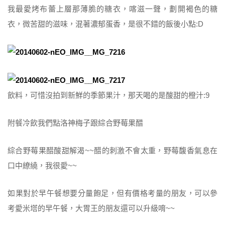
我最愛烤布蕾上層那薄脆的糖衣，喀滋一聲，劃開褐色的糖
衣，微苦甜的滋味，混著濃郁蛋香，是很不錯的飯後小點:D
飲料，可惜沒拍到新鮮的季節果汁，那天喝的是酸甜的橙汁:9
附餐冷飲我們點洛神梅子跟綜合野莓果醋
綜合野莓果醋酸甜解渴~~醋的刺激不會太重，野莓馥香氣息在
口中繚繞，我很愛~~
如果對於早午餐想要分量飽足，但有價格考量的朋友，可以參
考愛米塔的早午餐，大胃王的朋友還可以升級唷~~