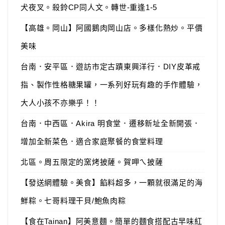
犬夜叉。殺鈴CP同人文。轉世-重逢1-5
【高雄。岡山】阿國鵝肉岡山店。多樣化熱炒。平價
美味
台南．安平區．遊訪市定古蹟東興洋行．DIY皮革戒
指、製作性格糖果罐，一系列好玩有趣的手作體驗，
大人小孩不亦樂乎！！
台南．中西區．Akira 明食堂．遷移新址全新開張．
增加全新菜色．適合家庭聚餐的食堂料理
北區。周五限定的窯烤披薩。賀呷ㄟ披薩
【發送網體驗。美食】餡料超多，一顆就很滿足的海
鮮粽。七哥料理干貝/鮑魚肉粽
【食在Tainan】阿美意麵。簡單的麵食搭配古早味紅