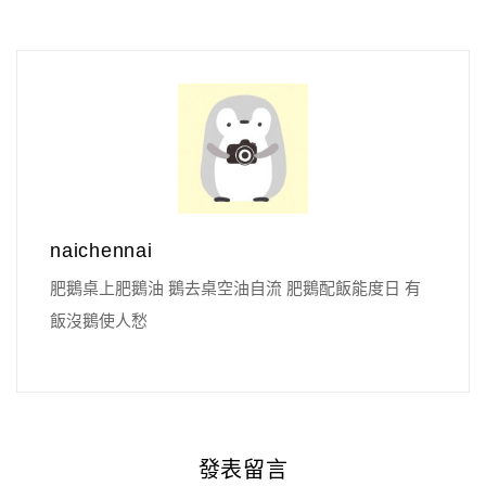
naichennai
肥鵝桌上肥鵝油 鵝去桌空油自流 肥鵝配飯能度日 有
飯沒鵝使人愁
發表留言