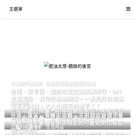
主選單
肥油太厚-鵝娘的後宮
企鵝的手機攝影
,
台南好好玩旅遊觀光景點
台南．安平區．遊訪市定古蹟東興洋行．DIY
皮革戒指、製作性格糖果罐，一系列好玩有趣
生活用品
的手作體驗，大人小孩不亦樂乎！！
餐廳體驗
台南眼鏡行推薦．明格眼鏡長榮店．多款知名
台南．東區．眷麵牛肉麵．不限時的舒適用餐
品牌眼鏡專賣．掌握時尚潮流配鏡美學。
環境．還有眷麵長榮店限定的可愛史努比盲盒
企鵝的相機攝影
,
生活用品
抽獎活動!!