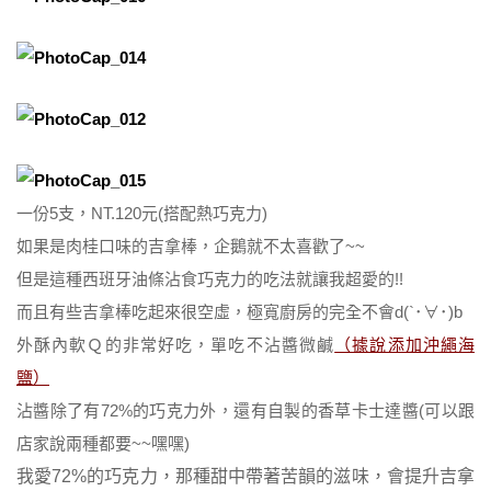
一份5支，NT.120元(搭配熱巧克力)
如果是肉桂口味的吉拿棒，企鵝就不太喜歡了~~
但是這種西班牙油條沾食巧克力的吃法就讓我超愛的!!
而且有些吉拿棒吃起來很空虛，極寬廚房的完全不會d(`･∀･)b
外酥內軟Ｑ的非常好吃，單吃不沾醬微鹹
（據說添加沖繩海
鹽）
沾醬除了有72%的巧克力外，還有自製的香草卡士達醬(可以跟
店家說兩種都要~~嘿嘿)
我愛72%的巧克力，那種甜中帶著苦韻的滋味，會提升吉拿