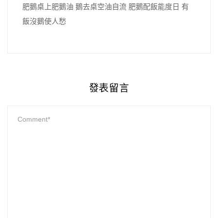
肥鵝桌上肥鵝油 鵝去桌空油自流 肥鵝配飯能度日 有
飯沒鵝使人愁
發表留言