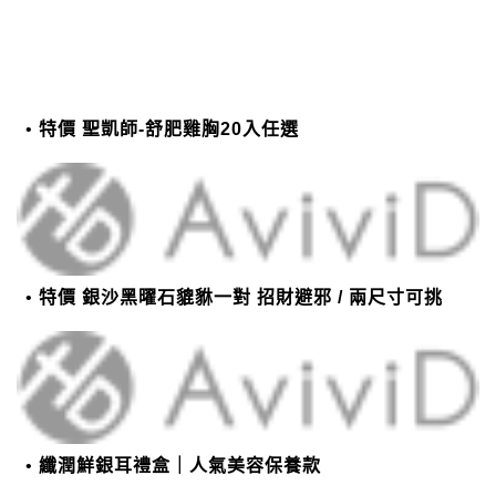
特價 聖凱師-舒肥雞胸20入任選
特價 銀沙黑曜石貔貅一對 招財避邪 / 兩尺寸可挑
纖潤鮮銀耳禮盒｜人氣美容保養款