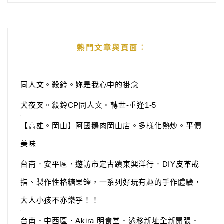
熱門文章與頁面︰
同人文。殺鈴。妳是我心中的掛念
犬夜叉。殺鈴CP同人文。轉世-重逢1-5
【高雄。岡山】阿國鵝肉岡山店。多樣化熱炒。平價
美味
台南．安平區．遊訪市定古蹟東興洋行．DIY皮革戒
指、製作性格糖果罐，一系列好玩有趣的手作體驗，
大人小孩不亦樂乎！！
台南．中西區．Akira 明食堂．遷移新址全新開張．