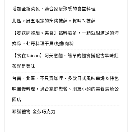
增加全新菜色．適合家庭聚餐的食堂料理
北區。周五限定的窯烤披薩。賀呷ㄟ披薩
【發送網體驗。美食】餡料超多，一顆就很滿足的海
鮮粽。七哥料理干貝/鮑魚肉粽
【食在Tainan】阿美意麵。簡單的麵食搭配古早味紅
茶就是美味
台南．北區．不只賣咖哩、多款日式風味串燒＆特色
味自慢料理，適合家庭聚餐、朋友小酌的芙蓉鳥燒公
園店
耶誕禮物-金莎巧克力