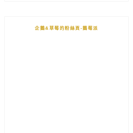
企鵝&草莓的粉絲頁-鵝莓派