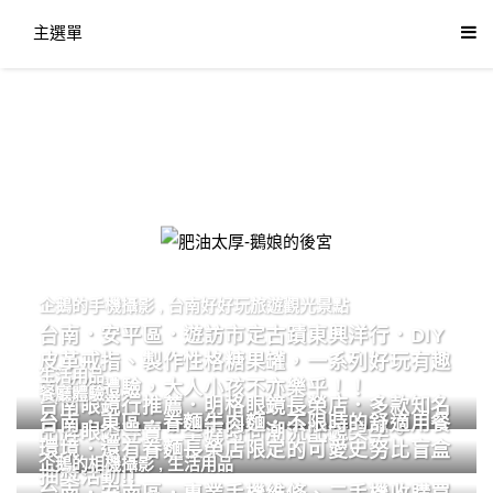
主選單
肥油太厚-鵝娘的後宮
企鵝的手機攝影
,
台南好好玩旅遊觀光景點
台南．安平區．遊訪市定古蹟東興洋行．DIY
皮革戒指、製作性格糖果罐，一系列好玩有趣
生活用品
的手作體驗，大人小孩不亦樂乎！！
餐廳體驗
台南眼鏡行推薦．明格眼鏡長榮店．多款知名
台南．東區．眷麵牛肉麵．不限時的舒適用餐
品牌眼鏡專賣．掌握時尚潮流配鏡美學。
環境．還有眷麵長榮店限定的可愛史努比盲盒
企鵝的相機攝影
,
生活用品
抽獎活動!!