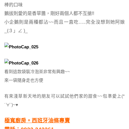
棒的口味
鵝拔則愛的是香草醬，剛好兩個人都不互搶!!
小企鵝則是兩種都沾~~而且一直吃…..完全沒想到她阿娘
_(:3 」∠ )_
看到這款袋裝冷泡茶非常有興趣~~
來一袋隨身走也方便
有來淺草新天地的朋友可以試試他們家的甜食~~包準愛上(*
´∀`)~♥
極寬廚房。西班牙油條專賣