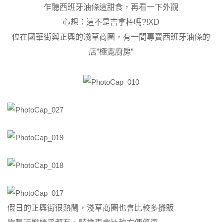
乍聽西班牙油條這甜食，再看一下外觀
心想：這不是吉拿棒嗎?!XD
位在國華街與正興的淺草商圈，有一間專賣西班牙油條的
店”極寬廚房”
假日的正興街很熱鬧，淺草商圈也會比較多攤販