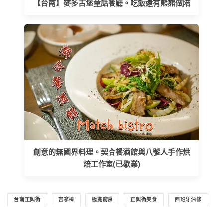
【台南】麥多古堡童話餐廳。吃飯還有熊熊做陪
創意的無國界料理。契合餐酒館與八號人手作烘
焙工作室(已歇業)
台南正興街
吉拿棒
極寬廚房
正興街美食
西班牙油條