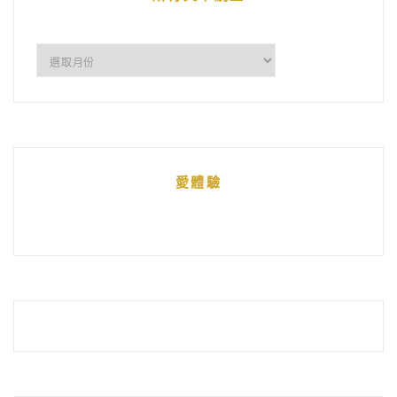
所
有
文
章
統
愛體驗
整