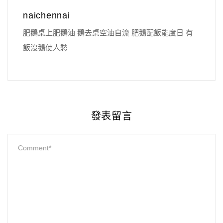
naichennai
肥鵝桌上肥鵝油 鵝去桌空油自流 肥鵝配飯能度日 有
飯沒鵝使人愁
發表留言