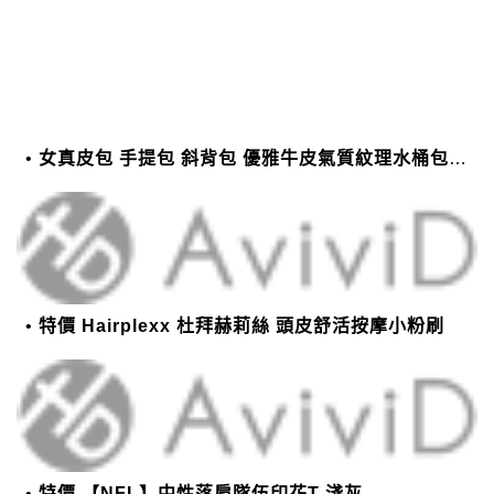
女真皮包 手提包 斜背包 優雅牛皮氣質紋理水桶包(2色)【XBO7950112】＊艾美時尚(現+預)
特價 Hairplexx 杜拜赫莉絲 頭皮舒活按摩小粉刷
特價 【NFL】中性落肩隊伍印花T-淺灰