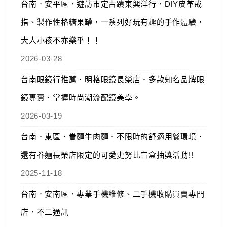
台南．安平區．遊訪市定古蹟東興洋行．DIY皮革戒
指、製作性格糖果罐，一系列好玩有趣的手作體驗，
大人小孩不亦樂乎！！
2026-03-28
台南眼鏡行推薦．明格眼鏡長榮店．多款知名品牌眼
鏡專賣．掌握時尚潮流配鏡美學。
2026-03-19
台南．東區．眷麵牛肉麵．不限時的舒適用餐環境．
還有眷麵長榮店限定的可愛史努比盲盒抽獎活動!!
2025-11-18
台南．安南區．專業手機維修、二手機收購買賣專門
店．不二通訊