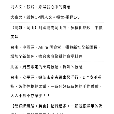
同人文。殺鈴。妳是我心中的掛念
犬夜叉。殺鈴CP同人文。轉世-重逢1-5
【高雄。岡山】阿國鵝肉岡山店。多樣化熱炒。平價
美味
台南．中西區．Akira 明食堂．遷移新址全新開張．
增加全新菜色．適合家庭聚餐的食堂料理
北區。周五限定的窯烤披薩。賀呷ㄟ披薩
台南．安平區．遊訪市定古蹟東興洋行．DIY皮革戒
指、製作性格糖果罐，一系列好玩有趣的手作體驗，
大人小孩不亦樂乎！！
【發送網體驗。美食】餡料超多，一顆就很滿足的海