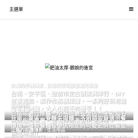
主選單
肥油太厚-鵝娘的後宮
企鵝的手機攝影
,
台南好好玩旅遊觀光景點
台南．安平區．遊訪市定古蹟東興洋行．DIY
皮革戒指、製作性格糖果罐，一系列好玩有趣
生活用品
的手作體驗，大人小孩不亦樂乎！！
餐廳體驗
台南眼鏡行推薦．明格眼鏡長榮店．多款知名
台南．東區．眷麵牛肉麵．不限時的舒適用餐
品牌眼鏡專賣．掌握時尚潮流配鏡美學。
環境．還有眷麵長榮店限定的可愛史努比盲盒
企鵝的相機攝影
,
生活用品
抽獎活動!!