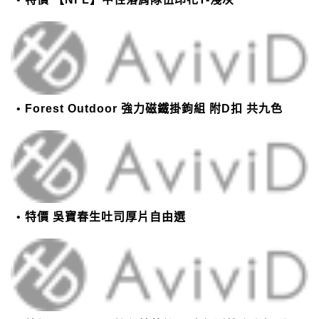
Forest Outdoor 強力磁鐵掛鉤組 附D扣 共九色
特價 吳寶春生吐司厚片自由選