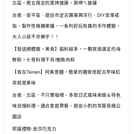
北區。周五限定的窯烤披薩。賀呷ㄟ披薩
台南．安平區．遊訪市定古蹟東興洋行．DIY皮革戒
指、製作性格糖果罐，一系列好玩有趣的手作體驗，
大人小孩不亦樂乎！！
【發送網體驗。美食】餡料超多，一顆就很滿足的海
鮮粽。七哥料理干貝/鮑魚肉粽
【食在Tainan】阿美意麵。簡單的麵食搭配古早味紅
茶就是美味
台南．北區．不只賣咖哩、多款日式風味串燒＆特色
味自慢料理，適合家庭聚餐、朋友小酌的芙蓉鳥燒公
園店
耶誕禮物-金莎巧克力