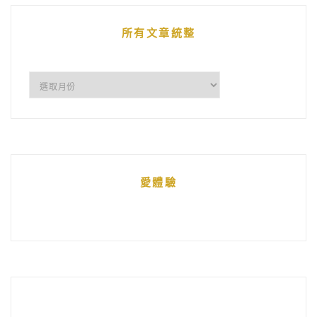
章
所有文章統整
所
有
文
章
統
愛體驗
整