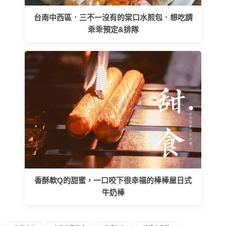
台南中西區．三不一沒有的棠口水煎包．想吃請
乖乖預定&排隊
香酥軟Q的甜蜜，一口咬下很幸福的棒棒屋日式
牛奶棒