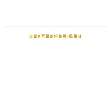
企鵝&草莓的粉絲頁-鵝莓派