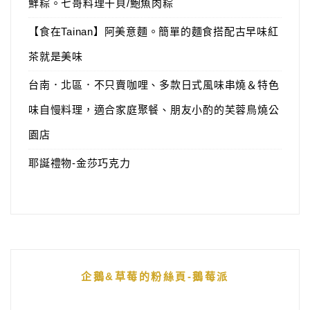
鮮粽。七哥料理干貝/鮑魚肉粽
【食在Tainan】阿美意麵。簡單的麵食搭配古早味紅
茶就是美味
台南．北區．不只賣咖哩、多款日式風味串燒＆特色
味自慢料理，適合家庭聚餐、朋友小酌的芙蓉鳥燒公
園店
耶誕禮物-金莎巧克力
企鵝&草莓的粉絲頁-鵝莓派