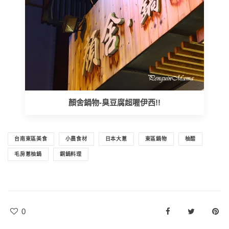
顏舍鍋物-臭豆腐超喔伊西!!
台南東區美食
小農食材
日本大蔥
東區鍋物
柚醋
毛房蔥柚鍋
銅鍋料理
0