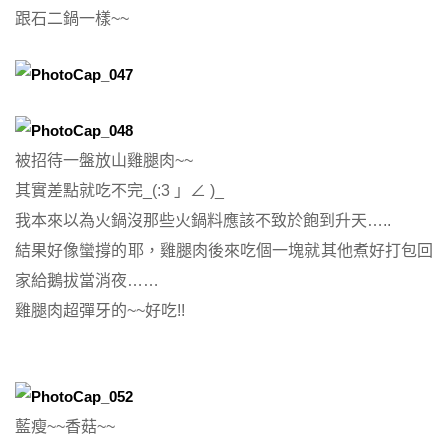
跟石二鍋一樣~~
被招待一盤放山雞腿肉~~
其實差點就吃不完_(:3 」∠ )_
我本來以為火鍋沒那些火鍋料應該不致於飽到升天…..
結果好像蠻撐的耶，雞腿肉後來吃個一塊就其他煮好打包回
家給鵝拔當消夜……
雞腿肉超彈牙的~~好吃!!
藍瘦~~香菇~~