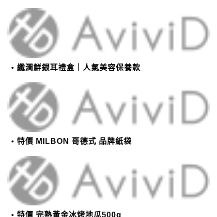
纖潤鮮銀耳禮盒｜人氣美容保養款
特價 MILBON 哥德式 品牌紙袋
特價 完熟黃金冰烤地瓜500g