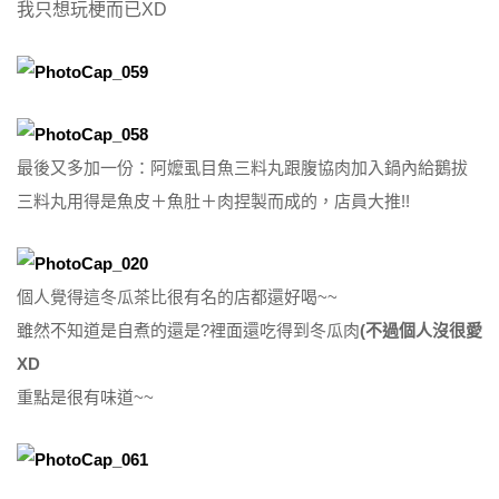
我只想玩梗而已XD
最後又多加一份：阿嬤虱目魚三料丸跟腹協肉加入鍋內給鵝拔
三料丸用得是魚皮＋魚肚＋肉捏製而成的，店員大推!!
個人覺得這冬瓜茶比很有名的店都還好喝~~
雖然不知道是自煮的還是?裡面還吃得到冬瓜肉
(不過個人沒很愛
XD
重點是很有味道~~