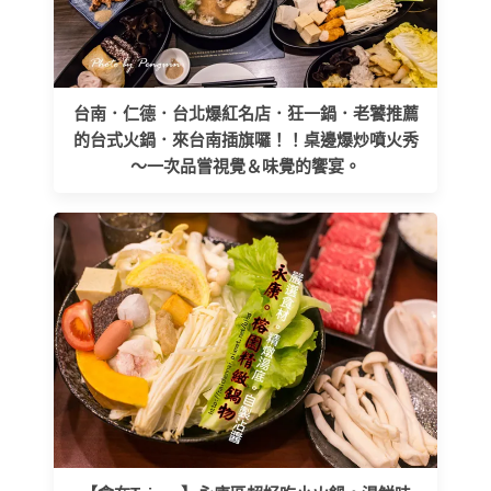
台南．仁德．台北爆紅名店．狂一鍋．老饕推薦
的台式火鍋．來台南插旗囉！！桌邊爆炒噴火秀
～一次品嘗視覺＆味覺的饗宴。