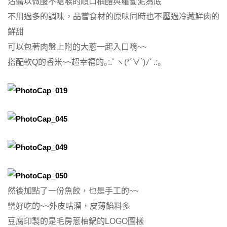
沾醬以微酸不嗆喉的順口柚醋與蘿蔔泥為底
不用過多的調味，品嘗食材的原味同時也不壓過冷藏鮮肉的
鮮甜
可以包著肉盤上附的大蔥一起入口唷~~
搭配軟Q的香米~~超幸福的｡:.ﾟヽ(*´∀`)ﾉﾟ.:｡
然後加點了一份魚餃，也是手工的~~
蠻好吃的~~外皮咕溜，皮薄餡料多
豆腐印製的是毛房蔥柚鍋的LOGO圖樣