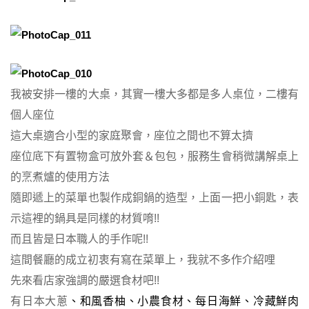
我被安排一樓的大桌，其實一樓大多都是多人桌位，二樓有
個人座位
這大桌適合小型的家庭聚會，座位之間也不算太擠
座位底下有置物盒可放外套＆包包，服務生會稍微講解桌上
的烹煮爐的使用方法
隨即遞上的菜單也製作成銅鍋的造型，上面一把小銅匙，表
示這裡的鍋具是同樣的材質唷!!
而且皆是日本職人的手作呢!!
這間餐廳的成立初衷有寫在菜單上，我就不多作介紹哩
先來看店家強調的嚴選食材吧!!
有日本大蔥
、和風香柚
、小農食材
、每日海鮮
、
冷藏鮮肉