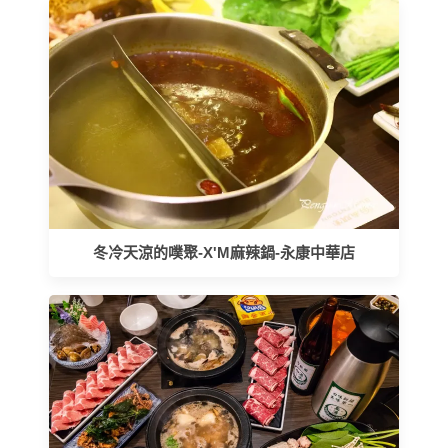
冬冷天涼的噗聚-X'M麻辣鍋-永康中華店