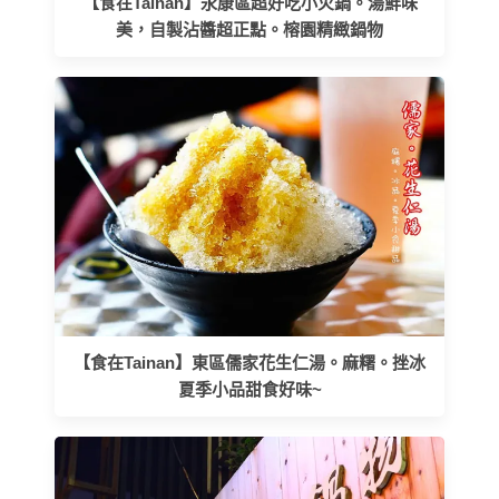
【食在Tainan】永康區超好吃小火鍋。湯鮮味
美，自製沾醬超正點。榕園精緻鍋物
【食在Tainan】東區儒家花生仁湯。麻糬。挫冰
夏季小品甜食好味~