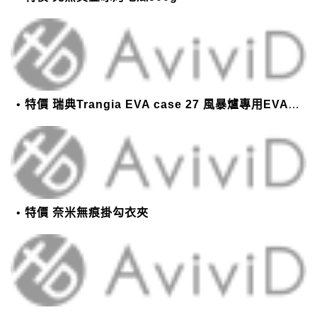
特價 瑞典Trangia EVA case 27 風暴爐專用EVA 防護外盒(小)-黑
特價 奈米無痕掛勾衣夾