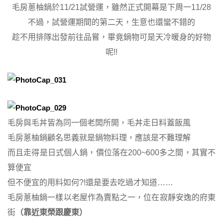
毛房蔥柚鍋於11/21試營運，雖然正式開幕是下周一11/28
不過，試營運期間的第二天，生意也還蠻不錯的
趁不用排隊出發前往品嘗，畢竟鍋物可是天冷暖身的好物
呢!!
毛房與毛丼皆為同一個老闆所開，毛丼走日料蓋飯風
毛房蔥柚鍋顧名思義就是鍋物料理，應該是不難理解
而且走得是日式個人鍋，價位落在200~600多之間，其實不
算便宜
但不便宜的用料如何?!還是要去吃過才知道……
毛房蔥柚鍋一樣以老屋作為賣點之一，位在寂靜安逸的府東
街
（靠近東榮跟慶東）