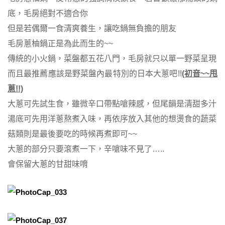
底，毛房絕對不適合你
但是若偶爾一食清爽養生，讓吃鍋無負擔的朋友
毛房蔥柚鍋正是為此而生的~~
傳統的小火鍋，菜盤都五花八門，毛房就只以單一野菜呈現
而且最推薦應該是野菜盤內最特別的日本大蔥吧!!
(初音~~甩
蔥!!)
大蔥可先試生食，雖微辛口帶點嗆辣感，但尾韻是清甜多汁
湯底可先用洋蔥熬煮入味，再依序放入其他的想燙食的蔬菜
菇類則是最後要吃的時候再煮即可~~
大蔥的部分只要滾煮一下，辛嗆味不見了…..
會保留大蔥的甘甜味唷