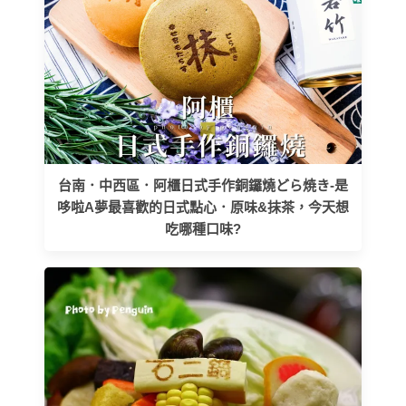
台南．中西區．阿櫃日式手作銅鑼燒どら焼き-是
哆啦A夢最喜歡的日式點心．原味&抹茶，今天想
吃哪種口味?