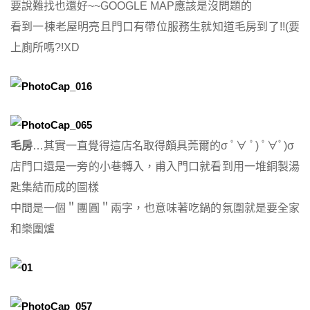
要說難找也還好~~GOOGLE MAP應該是沒問題的
看到一棟老屋明亮且門口有帶位服務生就知道毛房到了!!(要
上廁所嗎?!XD
毛房
…其實一直覺得這店名取得頗具莞爾的σ ﾟ∀ ﾟ) ﾟ∀ﾟ)σ
店門口還是一旁的小巷轉入，甫入門口就看到用一堆銅製湯
匙集結而成的圖樣
中間是一個＂團圓＂兩字，也意味著吃鍋的氛圍就是要全家
和樂圍爐