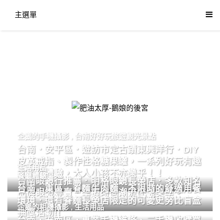
主選單
肥油太厚-鵝娘的後宮
企鵝的手機攝影
,
台南好好玩旅遊觀光景點
台南．安平區．遊訪市定古蹟東興洋行．DIY
皮革戒指、製作性格糖果罐，一系列好玩有趣
生活用品
的手作體驗，大人小孩不亦樂乎！！
餐廳體驗
台南眼鏡行推薦．明格眼鏡長榮店．多款知名
台南．東區．眷麵牛肉麵．不限時的舒適用餐
品牌眼鏡專賣．掌握時尚潮流配鏡美學。
環境．還有眷麵長榮店限定的可愛史努比盲盒
企鵝的相機攝影
,
生活用品
抽獎活動!!