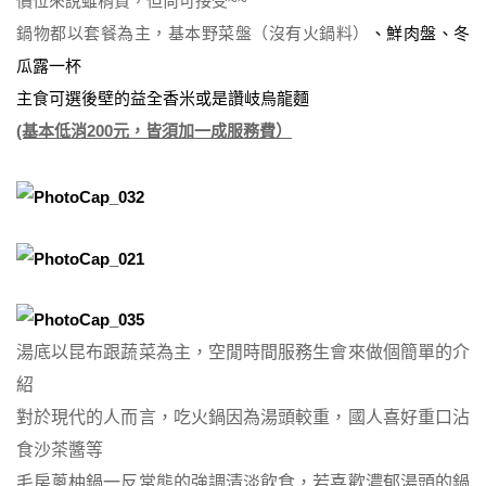
價位來說雖稍貴，但尚可接受~~
鍋物都以套餐為主，基本野菜盤（沒有火鍋料）
、鮮肉盤
、冬
瓜露一杯
主食可選後壁的益全香米或是讚岐烏龍麵
(基本低消200元，皆須加一成服務費）
湯底以昆布跟蔬菜為主，空閒時間服務生會來做個簡單的介
紹
對於現代的人而言，吃火鍋因為湯頭較重，國人喜好重口沾
食沙茶醬等
毛房蔥柚鍋一反常態的強調清淡飲食，若喜歡濃郁湯頭的鍋