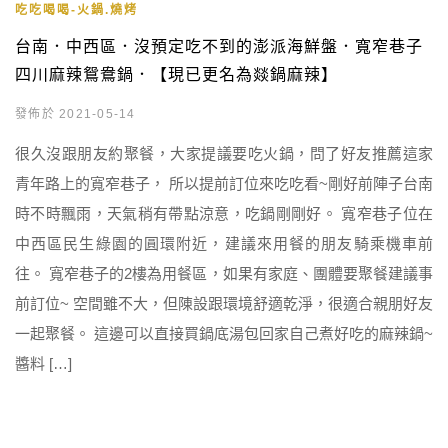
吃吃喝喝-火鍋.燒烤
台南．中西區．沒預定吃不到的澎派海鮮盤．寬窄巷子
四川麻辣鴛鴦鍋．【現已更名為燚鍋麻辣】
發佈於 2021-05-14
很久沒跟朋友約聚餐，大家提議要吃火鍋，問了好友推薦這家
青年路上的寬窄巷子， 所以提前訂位來吃吃看~剛好前陣子台南
時不時飄雨，天氣稍有帶點涼意，吃鍋剛剛好。 寬窄巷子位在
中西區民生綠園的圓環附近，建議來用餐的朋友騎乘機車前
往。 寬窄巷子的2樓為用餐區，如果有家庭、團體要聚餐建議事
前訂位~ 空間雖不大，但陳設跟環境舒適乾淨，很適合親朋好友
一起聚餐。 這邊可以直接買鍋底湯包回家自己煮好吃的麻辣鍋~
醬料 […]