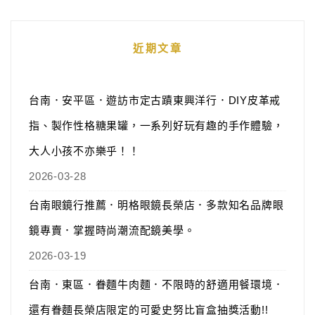
近期文章
台南．安平區．遊訪市定古蹟東興洋行．DIY皮革戒
指、製作性格糖果罐，一系列好玩有趣的手作體驗，
大人小孩不亦樂乎！！
2026-03-28
台南眼鏡行推薦．明格眼鏡長榮店．多款知名品牌眼
鏡專賣．掌握時尚潮流配鏡美學。
2026-03-19
台南．東區．眷麵牛肉麵．不限時的舒適用餐環境．
還有眷麵長榮店限定的可愛史努比盲盒抽獎活動!!