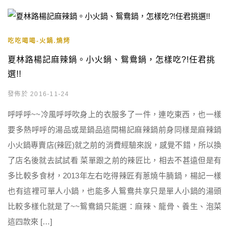
吃吃喝喝-火鍋.燒烤
夏林路楊記麻辣鍋。小火鍋、鴛鴦鍋，怎樣吃?!任君挑
選!!
發佈於 2016-11-24
呼呼呼~~冷風呼呼吹身上的衣服多了一件，連吃東西，也一樣
要多熱呼呼的湯品或是鍋品這間楊記麻辣鍋前身同樣是麻辣鍋
小火鍋專賣店(辣匠)就之前的消費經驗來說，感覺不錯，所以換
了店名後就去試試看 菜單跟之前的辣匠比，相去不甚遠但是有
多比較多食材，2013年左右吃得辣匠有蔥燒牛腩鍋，楊記一樣
也有這裡可單人小鍋，也能多人鴛鴦共享只是單人小鍋的湯頭
比較多樣化就是了~~鴛鴦鍋只能選：麻辣、龍骨、養生、泡菜
這四款來 […]