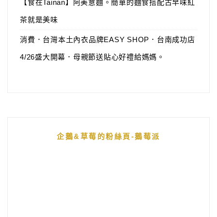
【食在Tainan】阿美意麵。簡單的麵食搭配古早味紅
茶就是美味
消費．台灣本土內衣品牌EASY SHOP．台南成功店
4/26盛大開幕．母親節送貼心好禮給媽媽。
企鵝&草莓的粉絲頁-鵝莓派