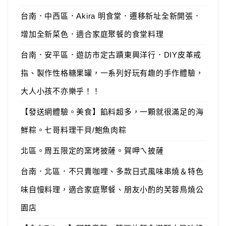
台南．中西區．Akira 明食堂．遷移新址全新開張．
增加全新菜色．適合家庭聚餐的食堂料理
台南．安平區．遊訪市定古蹟東興洋行．DIY皮革戒
指、製作性格糖果罐，一系列好玩有趣的手作體驗，
大人小孩不亦樂乎！！
【發送網體驗。美食】餡料超多，一顆就很滿足的海
鮮粽。七哥料理干貝/鮑魚肉粽
北區。周五限定的窯烤披薩。賀呷ㄟ披薩
台南．北區．不只賣咖哩、多款日式風味串燒＆特色
味自慢料理，適合家庭聚餐、朋友小酌的芙蓉鳥燒公
園店