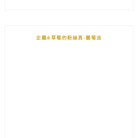
企鵝&草莓的粉絲頁-鵝莓派