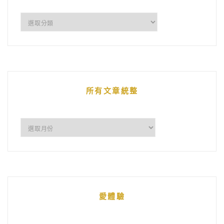
企
鵝
的
文
章
所有文章統整
所
有
文
章
統
愛體驗
整