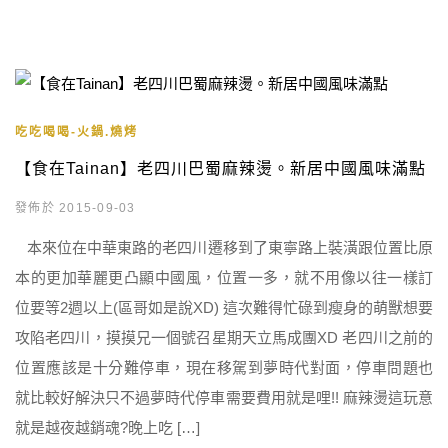
吃吃喝喝-火鍋.燒烤
【食在Tainan】老四川巴蜀麻辣燙。新居中國風味滿點
發佈於 2015-09-03
本來位在中華東路的老四川遷移到了東寧路上裝潢跟位置比原
本的更加華麗更凸顯中國風，位置一多，就不用像以往一樣訂
位要等2週以上(區哥如是說XD) 這次難得忙碌到瘦身的萌獸想要
攻陷老四川，摸摸兄一個號召星期天立馬成團XD 老四川之前的
位置應該是十分難停車，現在移駕到夢時代對面，停車問題也
就比較好解決只不過夢時代停車需要費用就是哩!! 麻辣燙這玩意
就是越夜越銷魂?晚上吃 […]