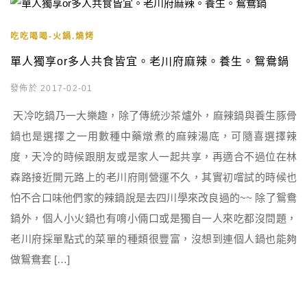
吃吃喝喝-火鍋.燒烤
單人獨享or多人共食皆宜。老川府麻辣。養生。鴛鴦鍋
發佈於 2017-02-01
天冷吃鍋乃一大樂趣，除了傳統沙茶爐外，麻辣鍋與養生豚骨
鍋也是選擇之一用數種中藥燉煮的麻辣湯底，可隨喜選擇辣
度，天冷的時候跟朋友或是家人一起共享，再適合不過位在林
森路接近開元路上的老川府剛營運不久，其實初嚐試的時候也
怕不合口味他們家的辣鍋說是去四川學來改良過的~~ 除了鴛鴦
鍋外，個人小火鍋也有唷小倆口或是獨自一人來吃都沒問題，
老川府採單點式的菜單的種類很豐富，沒想到連個人鍋也能夠
做鴛鴦套 […]