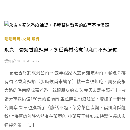
吃吃喝喝-火鍋.燒烤
永康。蜀姥香麻辣鍋，多種藥材熬煮的麻而不辣湯頭
發佈於 2016-06-06
蜀老香終於來到台南~~去年跟家人去高雄吃海南，發現２樓
有蜀老香麻辣鍋（那時候尚未營業）就一直很想吃，朋友說永
大路的海南變成蜀老香，就跟朋友約去吃 今天去是拍照打卡+按
讚分享送價值180元的豬筋肉 坐位陳設也沒啥變，增加了一部分
的圓桌 菜單也換新了（廢話不過，部分菜色沒變，福州麻酥麵
線/上海蔥肉煎餅依然有在菜單內 小菜豆干絲/店家特製沾醬店家
特製沾醬， […]