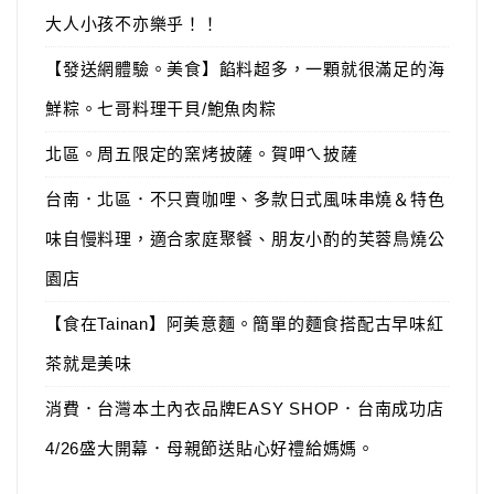
大人小孩不亦樂乎！！
【發送網體驗。美食】餡料超多，一顆就很滿足的海
鮮粽。七哥料理干貝/鮑魚肉粽
北區。周五限定的窯烤披薩。賀呷ㄟ披薩
台南．北區．不只賣咖哩、多款日式風味串燒＆特色
味自慢料理，適合家庭聚餐、朋友小酌的芙蓉鳥燒公
園店
【食在Tainan】阿美意麵。簡單的麵食搭配古早味紅
茶就是美味
消費．台灣本土內衣品牌EASY SHOP．台南成功店
4/26盛大開幕．母親節送貼心好禮給媽媽。