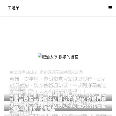
主選單
肥油太厚-鵝娘的後宮
企鵝的手機攝影
,
台南好好玩旅遊觀光景點
台南．安平區．遊訪市定古蹟東興洋行．DIY
皮革戒指、製作性格糖果罐，一系列好玩有趣
生活用品
的手作體驗，大人小孩不亦樂乎！！
餐廳體驗
台南眼鏡行推薦．明格眼鏡長榮店．多款知名
台南．東區．眷麵牛肉麵．不限時的舒適用餐
品牌眼鏡專賣．掌握時尚潮流配鏡美學。
環境．還有眷麵長榮店限定的可愛史努比盲盒
企鵝的相機攝影
,
生活用品
抽獎活動!!