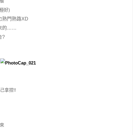
餐
極好)
熟門熟路XD
來的……
合?
拿捏!!
來