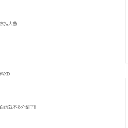
食指大動
料XD
肉就不多介紹了!!