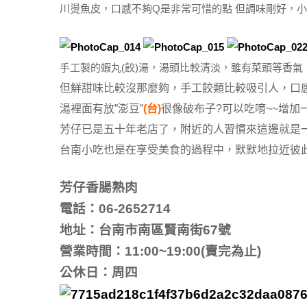
川燙魚皮，口感不夠Q是非常可惜的點 但調味剛好，小企
手工製的蝦丸(餃)湯，湯頭比較清淡，雖有菜頭等香氣
但鮮甜味比較沒那麼夠，手工餃類比較吸引人，口感
湯裡面有放”澎豆”
(台)
很像破布子?可以吃唷~~增加
芳仔已是五十年老店了，附近的人習慣來這邊就是
台南小吃也是在享受美食的過程中，默默地拉近彼此
芳仔香腸熟肉
電話：06-2652714
地址：台南市南區賢南街67號
營業時間：11:00~19:00(賣完為止)
公休日：周四