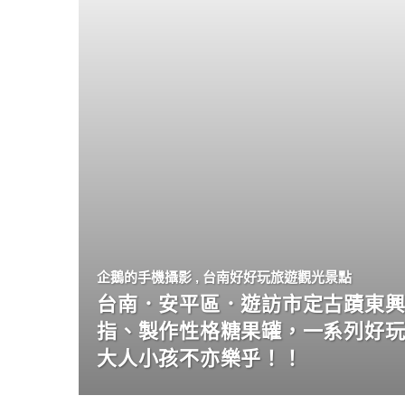
企鵝的手機攝影
,
台南好好玩旅遊觀光景點
台南．安平區．遊訪市定古蹟東興
指、製作性格糖果罐，一系列好
大人小孩不亦樂乎！！