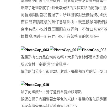
還記得小時候每到放假日，鵝爹總愛去吃香腸熟肉當午
那陣子吃到都膩了~且最常光顧的是保安路的阿龍(生意
阿魯跟阿財都品嘗過了，所以鵝爹對幾樣傳統小吃也
而這間算隱藏版的芳仔香腸熟肉，就是鵝爹帶我們
台南有些小吃其實反而開在巷弄內，不論口味合不
這樣發現到一間巷弄小吃，有著挖寶的趣味在~
香腸熟肉也有黑白切的名稱，大多的食材都是水煮過的
所以食材一定要”青”才會吼呷~
價位的部分多半都是20元起跳，每樣都想吃的話，要自己
除了肉燥飯外，芳仔還有香腸炒飯可點
鍋鏟在鍋子內翻騰著金華色的米飯，香腸的香氣撲鼻而
下次有機會再來試試看這滋味好了!?