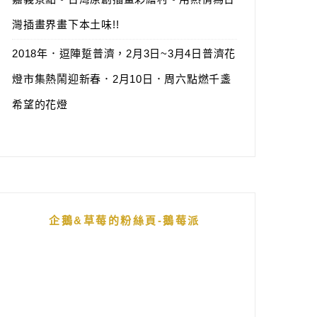
灣插畫界畫下本土味!!
2018年．逗陣踅普濟，2月3日~3月4日普濟花
燈市集熱鬧迎新春．2月10日．周六點燃千盞
希望的花燈
企鵝&草莓的粉絲頁-鵝莓派