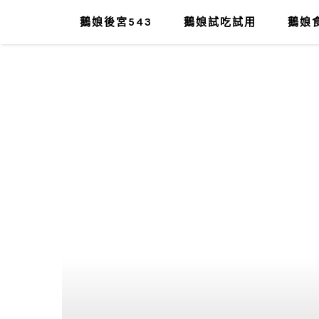
鵝娘後宮543
鵝娘試吃試用
鵝娘食
肥油太厚