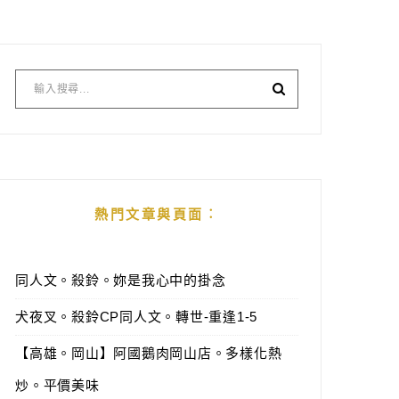
熱門文章與頁面︰
同人文。殺鈴。妳是我心中的掛念
犬夜叉。殺鈴CP同人文。轉世-重逢1-5
【高雄。岡山】阿國鵝肉岡山店。多樣化熱
炒。平價美味