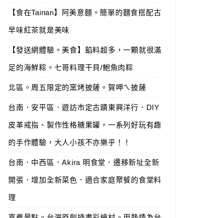
【食在Tainan】阿美意麵。簡單的麵食搭配古
早味紅茶就是美味
【發送網體驗。美食】餡料超多，一顆就很滿
足的海鮮粽。七哥料理干貝/鮑魚肉粽
北區。周五限定的窯烤披薩。賀呷ㄟ披薩
台南．安平區．遊訪市定古蹟東興洋行．DIY
皮革戒指、製作性格糖果罐，一系列好玩有趣
的手作體驗，大人小孩不亦樂乎！！
台南．中西區．Akira 明食堂．遷移新址全新
開張．增加全新菜色．適合家庭聚餐的食堂料
理
嘉義景點。台灣原創插畫彩繪村。用熱情為台