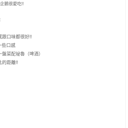
鵝很愛吃!!
跟口味都很好!!
一些口感
一盤菜配祕魯（啤酒）
的距離!!