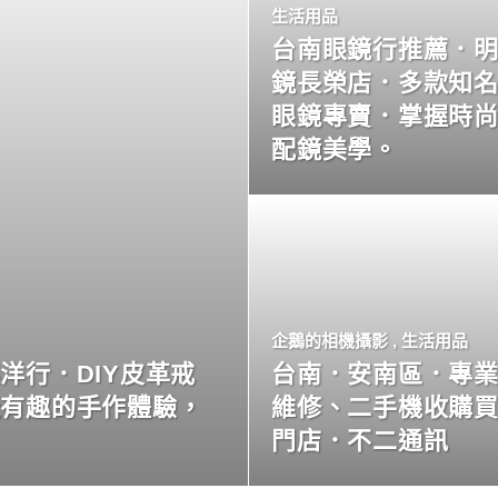
生活用品
台南眼鏡行推薦．
鏡長榮店．多款知
眼鏡專賣．掌握時
配鏡美學。
企鵝的相機攝影
,
生活用品
洋行．DIY皮革戒
台南．安南區．專
玩有趣的手作體驗，
維修、二手機收購
門店．不二通訊