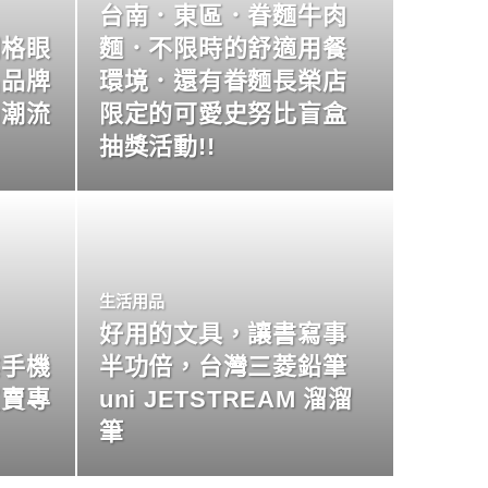
台南．東區．眷麵牛肉
明格眼
麵．不限時的舒適用餐
名品牌
環境．還有眷麵長榮店
尚潮流
限定的可愛史努比盲盒
抽獎活動!!
生活用品
好用的文具，讓書寫事
業手機
半功倍，台灣三菱鉛筆
買賣專
uni JETSTREAM 溜溜
筆