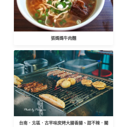
張媽媽牛肉麵
台南．北區．古早味炭烤大腸香腸、甜不辣．關