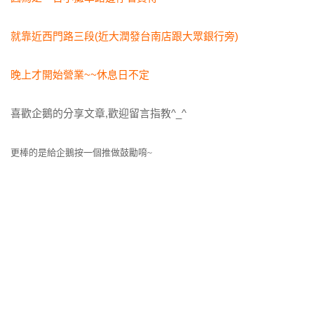
就靠近西門路三段(近大潤發台南店跟大眾銀行旁)
晚上才開始營業~~休息日不定
喜歡企鵝的分享文章,歡迎留言指教^_^
更棒的是給企鵝按一個推做鼓勵唷~