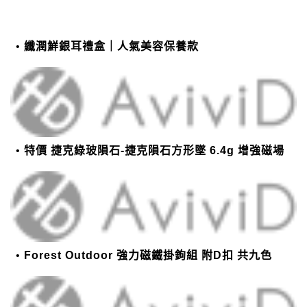
纖潤鮮銀耳禮盒｜人氣美容保養款
特價 捷克綠玻隕石-捷克隕石方形墜 6.4g 增強磁場
Forest Outdoor 強力磁鐵掛鉤組 附D扣 共九色