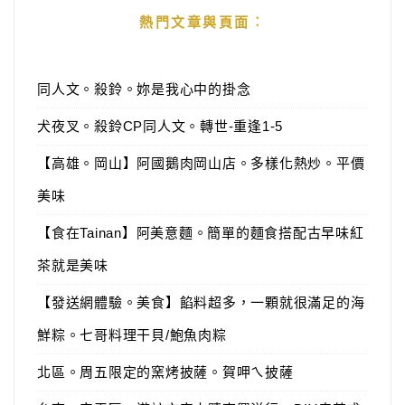
熱門文章與頁面︰
同人文。殺鈴。妳是我心中的掛念
犬夜叉。殺鈴CP同人文。轉世-重逢1-5
【高雄。岡山】阿國鵝肉岡山店。多樣化熱炒。平價
美味
【食在Tainan】阿美意麵。簡單的麵食搭配古早味紅
茶就是美味
【發送網體驗。美食】餡料超多，一顆就很滿足的海
鮮粽。七哥料理干貝/鮑魚肉粽
北區。周五限定的窯烤披薩。賀呷ㄟ披薩