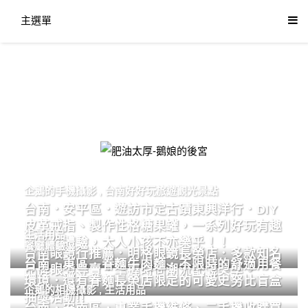
主選單
肥油太厚-鵝娘的後宮
企鵝的手機攝影
,
台南好好玩旅遊觀光景點
台南．安平區．遊訪市定古蹟東興洋行．DIY
皮革戒指、製作性格糖果罐，一系列好玩有趣
生活用品
的手作體驗，大人小孩不亦樂乎！！
餐廳體驗
台南眼鏡行推薦．明格眼鏡長榮店．多款知名
台南．東區．眷麵牛肉麵．不限時的舒適用餐
品牌眼鏡專賣．掌握時尚潮流配鏡美學。
環境．還有眷麵長榮店限定的可愛史努比盲盒
企鵝的相機攝影
,
生活用品
抽獎活動!!