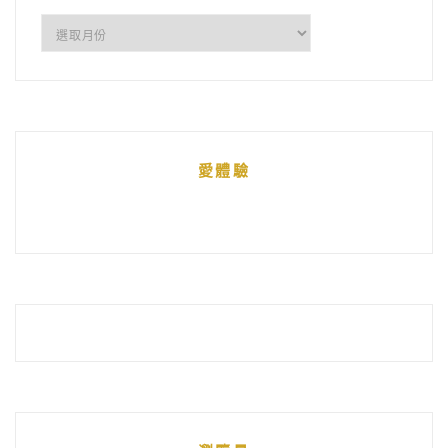
所
有
文
章
統
愛體驗
整