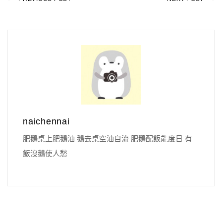
naichennai
肥鵝桌上肥鵝油 鵝去桌空油自流 肥鵝配飯能度日 有
飯沒鵝使人愁