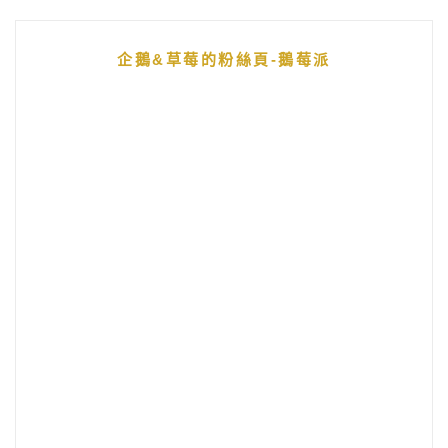
企鵝&草莓的粉絲頁-鵝莓派