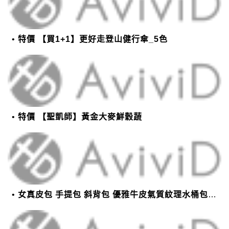
特價 【買1+1】更好走登山健行傘_5色
特價 【聖凱師】黃金大麥鮮穀蔬
女真皮包 手提包 斜背包 優雅牛皮氣質紋理水桶包(2色)【XBO7950112】＊艾美時尚(現+預)