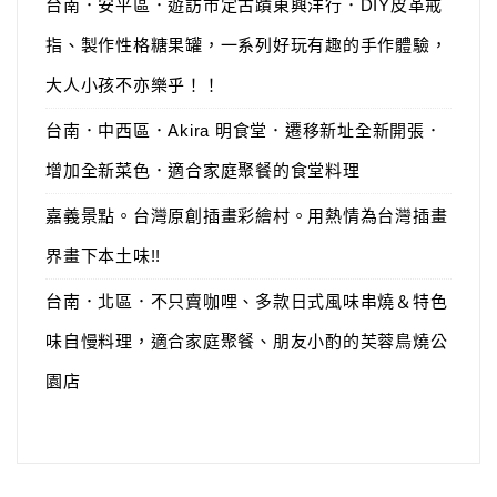
台南．安平區．遊訪市定古蹟東興洋行．DIY皮革戒
指、製作性格糖果罐，一系列好玩有趣的手作體驗，
大人小孩不亦樂乎！！
台南．中西區．Akira 明食堂．遷移新址全新開張．
增加全新菜色．適合家庭聚餐的食堂料理
嘉義景點。台灣原創插畫彩繪村。用熱情為台灣插畫
界畫下本土味!!
台南．北區．不只賣咖哩、多款日式風味串燒＆特色
味自慢料理，適合家庭聚餐、朋友小酌的芙蓉鳥燒公
園店