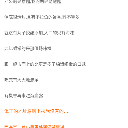
老公的是意麵,我的則是烏龍麵
湯底很清甜,且有不拉魚的鮮香,料不算多
就沒有丸子餃類添加,入口的只有海味
非比蟳常的是那個蟳味棒
跟一般市面上的比更是多了綿滑細緻的口感
吃完有大大地滿足
有機會再來吃海產粥
湯王的地址原則上來說沒有的….
因為是一台小攤車路邊停著賣得