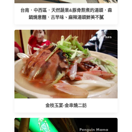
台南．中西區．天然蔬果&豚骨熬煮的湯頭．森
鍋燒意麵．古早味、麻辣湯頭鮮美不膩
金枝玉宴-金串燒二訪