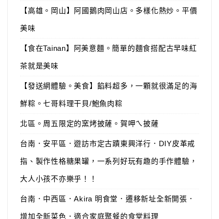
【高雄。岡山】阿國鵝肉岡山店。多樣化熱炒。平價
美味
【食在Tainan】阿美意麵。簡單的麵食搭配古早味紅
茶就是美味
【發送網體驗。美食】餡料超多，一顆就很滿足的海
鮮粽。七哥料理干貝/鮑魚肉粽
北區。周五限定的窯烤披薩。賀呷ㄟ披薩
台南．安平區．遊訪市定古蹟東興洋行．DIY皮革戒
指、製作性格糖果罐，一系列好玩有趣的手作體驗，
大人小孩不亦樂乎！！
台南．中西區．Akira 明食堂．遷移新址全新開張．
增加全新菜色．適合家庭聚餐的食堂料理