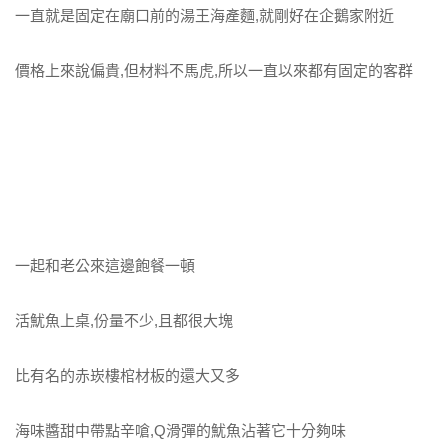
一直就是固定在廟口前的湯王海產麵,就剛好在企鵝家附近
價格上來說偏貴,但材料不馬虎,所以一直以來都有固定的客群
一起和老公來這邊飽餐一頓
活魷魚上桌,份量不少,且都很大塊
比有名的赤崁樓棺材板的還大又多
海味醬甜中帶點辛嗆,Q滑彈的魷魚沾著它十分夠味