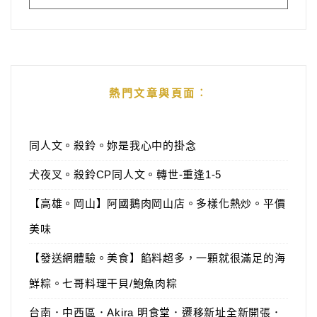
熱門文章與頁面︰
同人文。殺鈴。妳是我心中的掛念
犬夜叉。殺鈴CP同人文。轉世-重逢1-5
【高雄。岡山】阿國鵝肉岡山店。多樣化熱炒。平價
美味
【發送網體驗。美食】餡料超多，一顆就很滿足的海
鮮粽。七哥料理干貝/鮑魚肉粽
台南．中西區．Akira 明食堂．遷移新址全新開張．