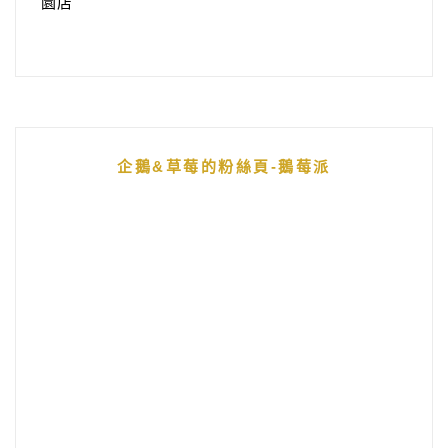
園店
企鵝&草莓的粉絲頁-鵝莓派