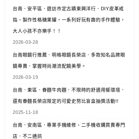
台南．安平區．遊訪市定古蹟東興洋行．DIY皮革戒
指、製作性格糖果罐，一系列好玩有趣的手作體驗，
大人小孩不亦樂乎！！
2026-03-28
台南眼鏡行推薦．明格眼鏡長榮店．多款知名品牌眼
鏡專賣．掌握時尚潮流配鏡美學。
2026-03-19
台南．東區．眷麵牛肉麵．不限時的舒適用餐環境．
還有眷麵長榮店限定的可愛史努比盲盒抽獎活動!!
2025-11-18
台南．安南區．專業手機維修、二手機收購買賣專門
店．不二通訊