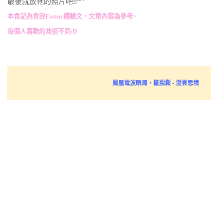
最後就放牠的照片吧!!^^
本食記為食我Eatme體驗文，文章內容為參考~
每個人喜歡的味道不同:D
鳳凰電波眼周，擺脫鬆 - 漫雲思境