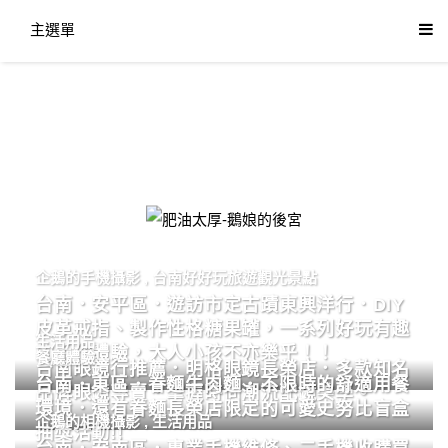
主選單
肥油太厚-鵝娘的後宮
企鵝的手機攝影
,
台南好好玩旅遊觀光景點
台南．安平區．遊訪市定古蹟東興洋行．DIY
皮革戒指、製作性格糖果罐，一系列好玩有趣
生活用品
的手作體驗，大人小孩不亦樂乎！！
餐廳體驗
台南眼鏡行推薦．明格眼鏡長榮店．多款知名
台南．東區．眷麵牛肉麵．不限時的舒適用餐
品牌眼鏡專賣．掌握時尚潮流配鏡美學。
環境．還有眷麵長榮店限定的可愛史努比盲盒
企鵝的相機攝影
,
生活用品
抽獎活動!!