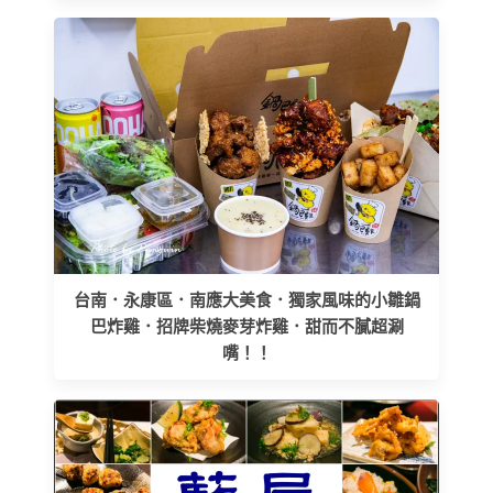
台南．永康區．南應大美食．獨家風味的小雛鍋
巴炸雞．招牌柴燒麥芽炸雞．甜而不膩超涮
嘴！！