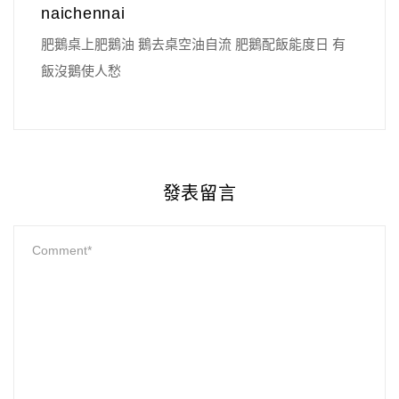
naichennai
肥鵝桌上肥鵝油 鵝去桌空油自流 肥鵝配飯能度日 有
飯沒鵝使人愁
發表留言