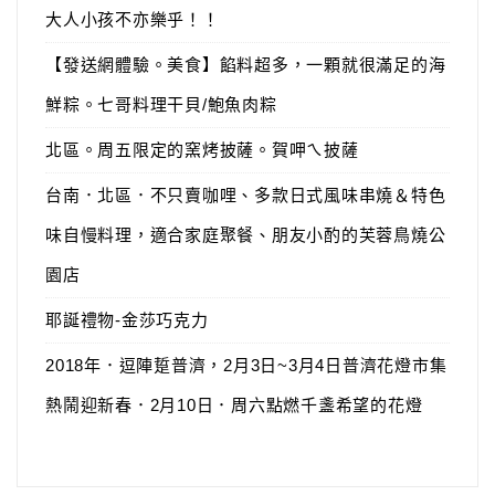
大人小孩不亦樂乎！！
【發送網體驗。美食】餡料超多，一顆就很滿足的海
鮮粽。七哥料理干貝/鮑魚肉粽
北區。周五限定的窯烤披薩。賀呷ㄟ披薩
台南．北區．不只賣咖哩、多款日式風味串燒＆特色
味自慢料理，適合家庭聚餐、朋友小酌的芙蓉鳥燒公
園店
耶誕禮物-金莎巧克力
2018年．逗陣踅普濟，2月3日~3月4日普濟花燈市集
熱鬧迎新春．2月10日．周六點燃千盞希望的花燈