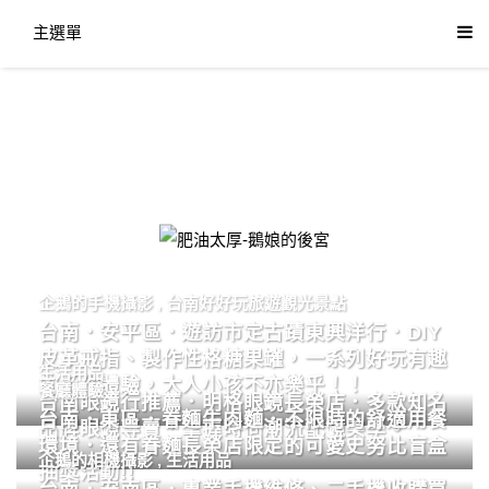
主選單
肥油太厚-鵝娘的後宮
企鵝的手機攝影
,
台南好好玩旅遊觀光景點
台南．安平區．遊訪市定古蹟東興洋行．DIY
皮革戒指、製作性格糖果罐，一系列好玩有趣
生活用品
的手作體驗，大人小孩不亦樂乎！！
餐廳體驗
台南眼鏡行推薦．明格眼鏡長榮店．多款知名
台南．東區．眷麵牛肉麵．不限時的舒適用餐
品牌眼鏡專賣．掌握時尚潮流配鏡美學。
環境．還有眷麵長榮店限定的可愛史努比盲盒
企鵝的相機攝影
,
生活用品
抽獎活動!!