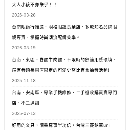
大人小孩不亦樂乎！！
2026-03-28
台南眼鏡行推薦．明格眼鏡長榮店．多款知名品牌眼
鏡專賣．掌握時尚潮流配鏡美學。
2026-03-19
台南．東區．眷麵牛肉麵．不限時的舒適用餐環境．
還有眷麵長榮店限定的可愛史努比盲盒抽獎活動!!
2025-11-18
台南．安南區．專業手機維修、二手機收購買賣專門
店．不二通訊
2025-07-13
好用的文具，讓書寫事半功倍，台灣三菱鉛筆uni