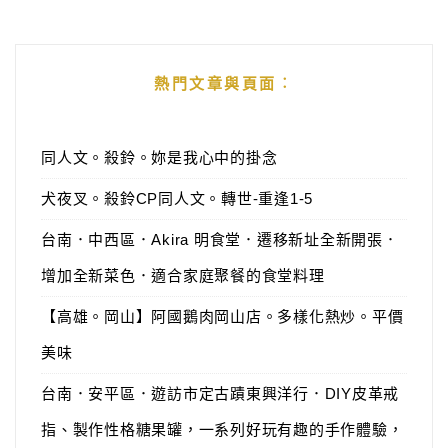
熱門文章與頁面︰
同人文。殺鈴。妳是我心中的掛念
犬夜叉。殺鈴CP同人文。轉世-重逢1-5
台南．中西區．Akira 明食堂．遷移新址全新開張．
增加全新菜色．適合家庭聚餐的食堂料理
【高雄。岡山】阿國鵝肉岡山店。多樣化熱炒。平價
美味
台南．安平區．遊訪市定古蹟東興洋行．DIY皮革戒
指、製作性格糖果罐，一系列好玩有趣的手作體驗，