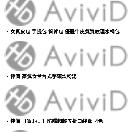
女真皮包 手提包 斜背包 優雅牛皮氣質紋理水桶包(2色)【XBO7950112】＊艾美時尚(現+預)
特價 豪氣食堂台式芋頭炊粉湯
特價 【買1+1 】防曬超輕五折口袋傘_4色