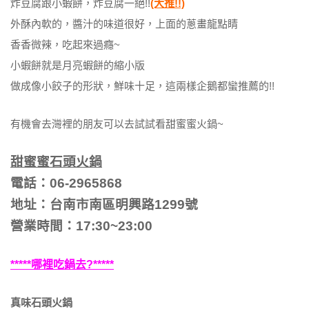
炸豆腐跟小蝦餅，炸豆腐一絕!!
(大推!!)
外酥內軟的，醬汁的味道很好，上面的蔥畫龍點睛
香香微辣，吃起來過癮~
小蝦餅就是月亮蝦餅的縮小版
做成像小餃子的形狀，鮮味十足，這兩樣企鵝都蠻推薦的!!
有機會去灣裡的朋友可以去試試看甜蜜蜜火鍋~
甜蜜蜜石頭火鍋
電話：06-2965868
地址：台南市南區明興路1299號
營業時間：17:30~23:00
*****哪裡吃鍋去?*****
真味石頭火鍋