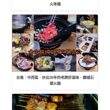
火串燒
台南．中西區．炒出30年的老牌好滋味．錦城石
頭火鍋