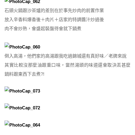
石頭火鍋跟沙茶爐的差別在於事先炒肉的前置作業
放入辛香料爆香後＋肉片＋店家的特調醬汁炒過後
肉不會炒熟，會盛起裝盤待會就下鍋煮
倒入高湯，他們家的高湯跟我吃過錦城還有真好味／老牌來說
其實比較沒那麼油跟重口味，當然湯頭的味道還會取決丟甚麼
鍋料跟東西下去煮?!