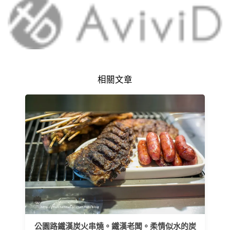
相關文章
公園路鐵漢炭火串燒。鐵漢老闆。柔情似水的炭