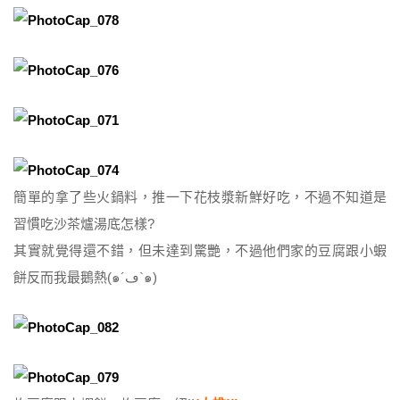
簡單的拿了些火鍋料，推一下花枝漿新鮮好吃，不過不知道是
習慣吃沙茶爐湯底怎樣?
其實就覺得還不錯，但未達到驚艷，不過他們家的豆腐跟小蝦
餅反而我最鵝熱(๑´ڡ`๑)