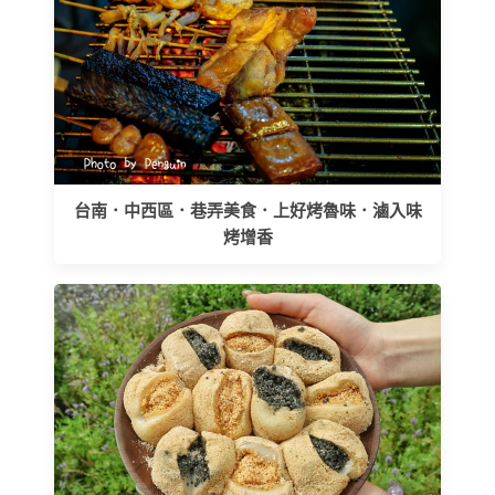
台南．中西區．巷弄美食．上好烤魯味．滷入味
烤增香