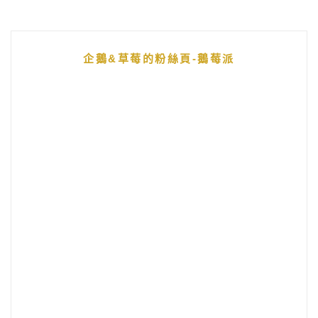
企鵝&草莓的粉絲頁-鵝莓派