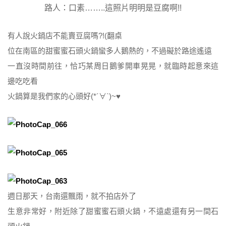
路人：口素……..這照片明明是豆腐啊!!
有人說火鍋店不能賣豆腐嗎?!(翻桌
位在南區的甜蜜蜜石頭火鍋蠻多人鵝熱的，不過礙於路途遙遠
一直沒時間前往，恰巧某周日鵝爹開車晃晃，就臨時起意來這
邊吃吃看
火鍋算是我們家的心頭好(*´∀`)~♥
週日那天，台南還飄雨，就不拍店外了
生意非常好，附近除了甜蜜蜜石頭火鍋，不遠處還有另一間石