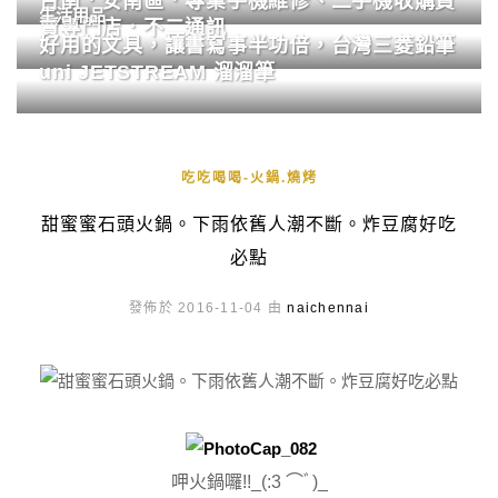
台南．安南區．專業手機維修、二手機收購買
生活用品
賣專門店．不二通訊
好用的文具，讓書寫事半功倍，台灣三菱鉛筆
uni JETSTREAM 溜溜筆
吃吃喝喝-火鍋.燒烤
甜蜜蜜石頭火鍋。下雨依舊人潮不斷。炸豆腐好吃
必點
發佈於 2016-11-04 由
naichennai
呷火鍋囉!!_(:3 ⌒ﾞ)_